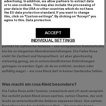
advertising. In addition, we allow partners to extract data
or to use cookies. This may also include the processing of
your data in the USA or other countries which do not have
the EU data protection standard. If you want to change
this, click on "Custom settings". By clicking on "Accept" you
agree to this.
Data protection
Rosa Kleider – Der feminine Klassiker für jeden
Anlass
ACCEPT
Rosa Kleider sind der Inbegriff von Weiblichkeit und Eleganz.
INDIVIDUAL SETTINGS
Sie strahlen Romantik und Leichtigkeit aus und eignen sich
perfekt für zahlreiche Anlässe – von entspannten Sommerlooks
bis hin zu eleganten Abendveranstaltungen. Die Farbe Rosa
steht für Zartheit und Verspieltheit, ist aber gleichzeitig
vielseitig genug, um in unterschiedlichsten Stilrichtungen
getragen zu werden. Egal, ob du es schlicht, modern oder
auffällig magst – ein rosa Kleid darf in keiner Garderobe fehlen.
Was macht ein rosa Kleid besonders?
Die Farbe Rosa wirkt feminin, romantisch und oft auch verspielt.
Sie verleiht jedem Kleid einen sanften, zarten Charme, der sich
leicht an unterschiedliche Anlässe anpassen lässt. Von zartem
Pastellrosa bis hin zu kräftigem Pink – die verschiedenen