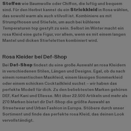
Stoffen
wie Baumwolle oder Chiffon, die luftig und bequem
sind. Für den Herbst kannst du ein
Strickkleid
in Rosa wählen,
das sowohl warm als auch stilvoll ist. Kombiniere es mit
Strumpfhosen und Stiefeln, um auch bei kühleren
Temperaturen top gestylt zu sein. Selbst im Winter macht ein
rosa Kleid eine gute Figur, vor allem, wenn es mit einem langen
Mantel und dicken Stiefeletten kombiniert wird.
Rosa Kleider bei Def-Shop
Bei
Def-Shop
findest du eine große Auswahl an rosa Kleidern
in verschiedenen Stilen, Längen und Designs. Egal, ob du nach
einem romantischen Maxikleid, einem lässigen Sommerkleid
oder einem schicken Cocktailkleid suchst – wir haben das
perfekte Modell für dich. Zu den beliebtesten Marken gehören
DEF
,
Karl Kani
und
Ellesse
. Mit über 22.500 Artikeln und mehr als
270 Marken bietet dir Def-Shop die größte Auswahl an
Streetwear und Urban Fashion in Europa. Stöbere durch unser
Sortiment und finde das perfekte rosa Kleid, das deinen Look
vervollständigt.