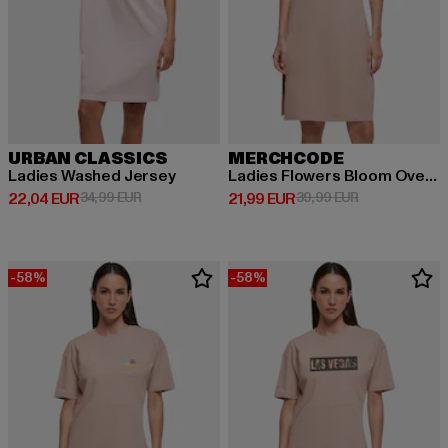
URBAN CLASSICS
MERCHCODE
Ladies Washed Jersey
Ladies Flowers Bloom Oversized Slit Tee
Derzeitiger Preis: 22,04 EUR
Aktionspreis: 34,99 EUR
Derzeitiger Preis: 21,99 EUR
Aktionspreis: 
22,04 EUR
34,99 EUR
21,99 EUR
39,99 EUR
-58%
-58%