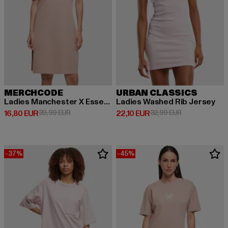
MERCHCODE
URBAN CLASSICS
Ladies Manchester X Essentials Oversized Slit Tee Dress
Ladies Washed Rib Jersey
Derzeitiger Preis: 16,80 EUR
Aktionspreis: 39,99 EUR
Derzeitiger Preis: 22,10 EUR
Aktionspreis: 
16,80 EUR
39,99 EUR
22,10 EUR
32,99 EUR
-37%
-45%