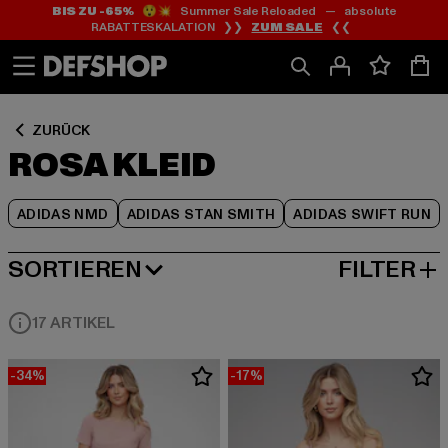
BIS ZU -65%
😲💥 Summer Sale Reloaded — absolute
Zum
Zum
Zum
RABATTESKALATION ❯❯
ZUM SALE
❮❮
Inhalt
Fußzeile
Produktraster
springen
springen
springen
ZURÜCK
ROSA KLEID
ADIDAS NMD
ADIDAS STAN SMITH
ADIDAS SWIFT RUN
SORTIEREN
FILTER
NEUESTE
17 ARTIKEL
-34%
-17%