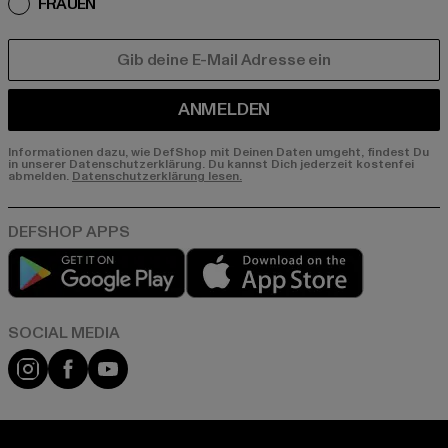
FRAUEN
E-MAIL
ANMELDEN
Informationen dazu, wie DefShop mit Deinen Daten umgeht, findest Du
in unserer Datenschutzerklärung. Du kannst Dich jederzeit kostenfei
abmelden.
Datenschutzerklärung lesen.
Play market
App store
Instagram
Facebook
YouTube