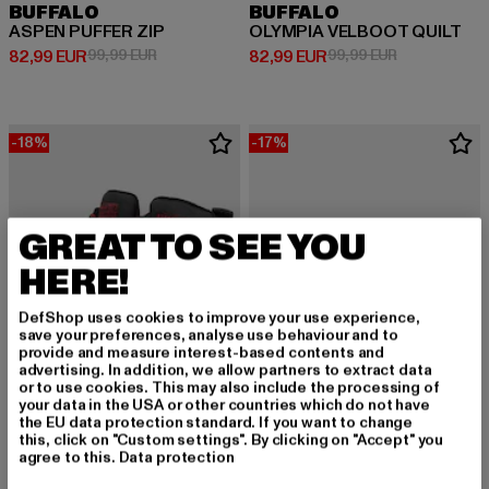
BUFFALO
BUFFALO
ASPEN PUFFER ZIP
OLYMPIA VELBOOT QUILT
Derzeitiger Preis: 82,99 EUR
Aktionspreis: 99,99 EUR
Derzeitiger Preis: 82,99 EUR
Aktionspreis:
82,99 EUR
99,99 EUR
82,99 EUR
99,99 EUR
-18%
-17%
GREAT TO SEE YOU
HERE!
DefShop uses cookies to improve your use experience,
save your preferences, analyse use behaviour and to
provide and measure interest-based contents and
advertising. In addition, we allow partners to extract data
or to use cookies. This may also include the processing of
your data in the USA or other countries which do not have
the EU data protection standard. If you want to change
this, click on "Custom settings". By clicking on "Accept" you
agree to this.
Data protection
BUFFALO
BUFFALO