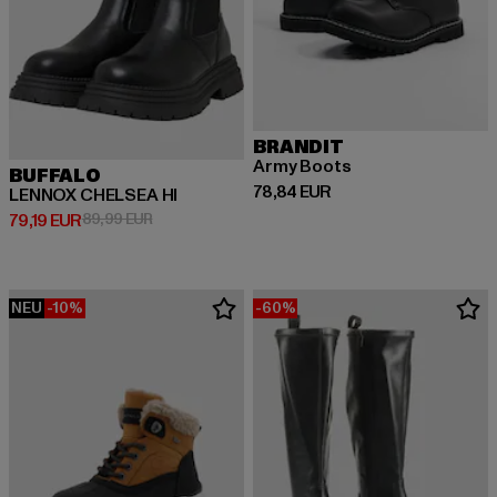
BRANDIT
Army Boots
BUFFALO
Derzeitiger Preis: 78,84 EUR
78,84 EUR
LENNOX CHELSEA HI
Derzeitiger Preis: 79,19 EUR
Aktionspreis: 89,99 EUR
79,19 EUR
89,99 EUR
NEU
-10%
-60%