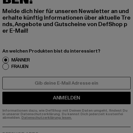
Melde dich hier für unseren Newsletter an und
erhalte künftig Informationen über aktuelle Tre
nds, Angebote und Gutscheine von DefShop p
er E-Mail!
An welchen Produkten bist du interessiert?
MÄNNER
FRAUEN
E-MAIL
ANMELDEN
Informationen dazu, wie DefShop mit Deinen Daten umgeht, findest Du
in unserer Datenschutzerklärung. Du kannst Dich jederzeit kostenfei
abmelden.
Datenschutzerklärung lesen.