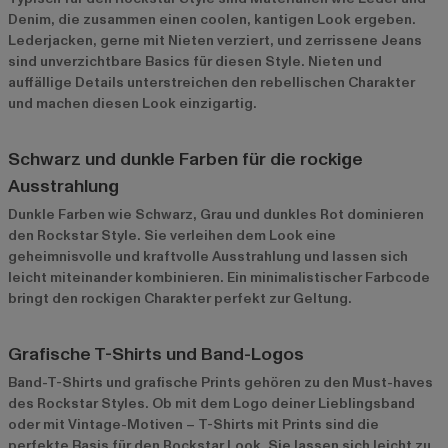
Denim, die zusammen einen coolen, kantigen Look ergeben.
Lederjacken, gerne mit Nieten verziert, und zerrissene Jeans
sind unverzichtbare Basics für diesen Style. Nieten und
auffällige Details unterstreichen den rebellischen Charakter
und machen diesen Look einzigartig.
Schwarz und dunkle Farben für die rockige
Ausstrahlung
Dunkle Farben wie Schwarz, Grau und dunkles Rot dominieren
den Rockstar Style. Sie verleihen dem Look eine
geheimnisvolle und kraftvolle Ausstrahlung und lassen sich
leicht miteinander kombinieren. Ein minimalistischer Farbcode
bringt den rockigen Charakter perfekt zur Geltung.
Grafische T-Shirts und Band-Logos
Band-T-Shirts und grafische Prints gehören zu den Must-haves
des Rockstar Styles. Ob mit dem Logo deiner Lieblingsband
oder mit Vintage-Motiven – T-Shirts mit Prints sind die
perfekte Basis für den Rockstar Look. Sie lassen sich leicht zu