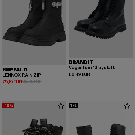
BRANDIT
Vegantom 10 eyelett
BUFFALO
Derzeitiger Preis: 66,49 EUR
66,49 EUR
LENNOX RAIN ZIP
Derzeitiger Preis: 79,19 EUR
Aktionspreis: 89,99 EUR
79,19 EUR
89,99 EUR
-10%
NEU