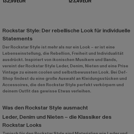
Derzeitiger Preis: 132,99 EUR
Derzeitiger Preis: 123,49 EUR
132,99 EUR
123,49 EUR
Rockstar Style: Der rebellische Look für individuelle
Statements
Der Rockstar Style ist mehr als nur ein Look – er ist eine
Lebenseinstellung, die Rebellion, Freiheit und Individualität
ausdrückt. Inspiriert von ikonischen Musikern und Bands,
vereint der Rockstar Style Leder, Denim, Nieten und eine Prise
Vintage zu einem coolen und selbstbewussten Look. Bei Def-
Shop findest du eine große Auswahl an Kleidungsstücken und
Accessoires, die den Rockstar Style perfekt verkörpern und
deinem Outfit das gewisse Etwas verleihen.
Was den Rockstar Style ausmacht
Leder, Denim und Nieten – die Klassiker des
Rockstar Looks
Typisch für den Rockstar Style sind Materialien wie Leder und