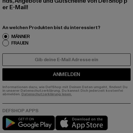
nds, Angebote und Gutscheine von DefShop p
er E-Mail!
An welchen Produkten bist du interessiert?
MÄNNER
FRAUEN
E-MAIL
ANMELDEN
Informationen dazu, wie DefShop mit Deinen Daten umgeht, findest Du
in unserer Datenschutzerklärung. Du kannst Dich jederzeit kostenfei
abmelden.
Datenschutzerklärung lesen.
Play market
App store