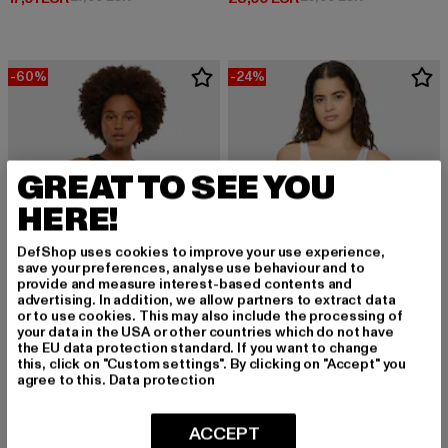
-60%
-24%
GREAT TO SEE YOU
HERE!
DefShop uses cookies to improve your use experience,
save your preferences, analyse use behaviour and to
provide and measure interest-based contents and
advertising. In addition, we allow partners to extract data
or to use cookies. This may also include the processing of
your data in the USA or other countries which do not have
the EU data protection standard. If you want to change
this, click on "Custom settings". By clicking on "Accept" you
agree to this.
Data protection
URBAN CLASSICS
URBAN CLASSICS
Ladies Racer Back Rib Top
Ladies Essentials Basic Rib Top 2-Pack
Derzeitiger Preis: 10,00 EUR
Aktionspreis: 24,99 EUR
Derzeitiger Preis: 18,99 EUR
Aktionspreis: 
10,00 EUR
24,99 EUR
18,99 EUR
24,99 EUR
ACCEPT