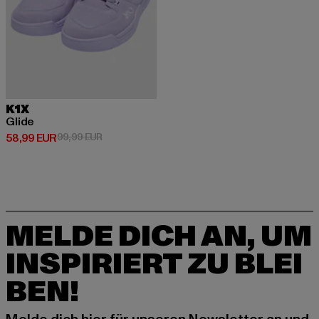
K1X
Glide
Derzeitiger Preis: 58,99 EUR
Aktionspreis: 99,99 EUR
58,99 EUR
99,99 EUR
MELDE DICH AN, UM
INSPIRIERT ZU BLEI
BEN!