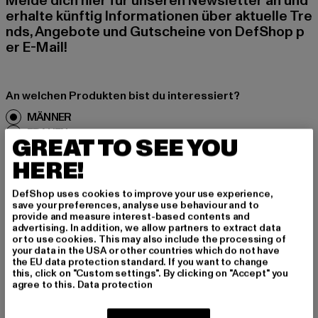
Melde dich hier für unseren Newsletter an und
erhalte künftig Informationen über aktuelle Tre
nds, Angebote und Gutscheine von DefShop p
er E-Mail!
An welchen Produkten bist du interessiert?
MÄNNER
FRAUEN
GREAT TO SEE YOU
HERE!
E-MAIL
DefShop uses cookies to improve your use experience,
save your preferences, analyse use behaviour and to
ANMELDEN
provide and measure interest-based contents and
advertising. In addition, we allow partners to extract data
Informationen dazu, wie DefShop mit Deinen Daten umgeht, findest Du
or to use cookies. This may also include the processing of
in unserer Datenschutzerklärung. Du kannst Dich jederzeit kostenfei
your data in the USA or other countries which do not have
abmelden.
Datenschutzerklärung lesen.
the EU data protection standard. If you want to change
this, click on "Custom settings". By clicking on "Accept" you
agree to this.
Data protection
Play market
App store