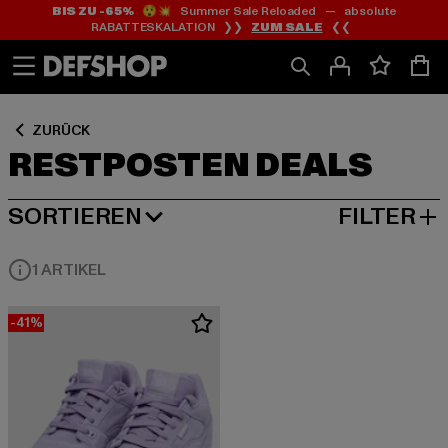
BIS ZU -65%
😲💥 Summer Sale Reloaded — absolute
Zum
Zum
Zum
RABATTESKALATION ❯❯
ZUM SALE
❮❮
Inhalt
Fußzeile
Produktraster
springen
springen
springen
ZURÜCK
RESTPOSTEN DEALS
SORTIEREN
FILTER
BELIEBTESTE
1 ARTIKEL
-41%