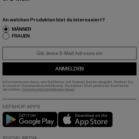
An welchen Produkten bist du interessiert?
MÄNNER
FRAUEN
E-MAIL
ANMELDEN
Informationen dazu, wie DefShop mit Deinen Daten umgeht, findest Du
in unserer Datenschutzerklärung. Du kannst Dich jederzeit kostenfei
abmelden.
Datenschutzerklärung lesen.
Play market
App store