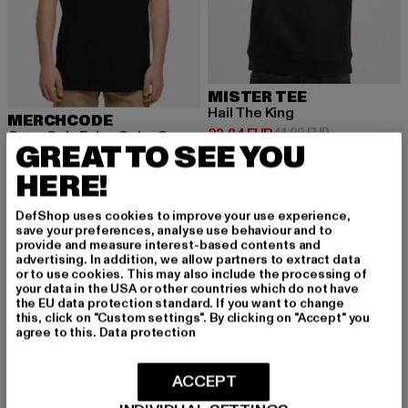
MISTER TEE
Hail The King
MERCHCODE
Derzeitiger Preis: 23,84 EUR
Aktionspreis:
23,84 EUR
44,99 EUR
Coca Cola Enjoy Coke Oversize Tee
GREAT TO SEE YOU
Derzeitiger Preis: 23,09 EUR
Aktionspreis: 29,99 EUR
23,09 EUR
29,99 EUR
HERE!
DefShop uses cookies to improve your use experience,
-33%
-43%
save your preferences, analyse use behaviour and to
provide and measure interest-based contents and
advertising. In addition, we allow partners to extract data
or to use cookies. This may also include the processing of
your data in the USA or other countries which do not have
the EU data protection standard. If you want to change
this, click on "Custom settings". By clicking on "Accept" you
agree to this.
Data protection
ACCEPT