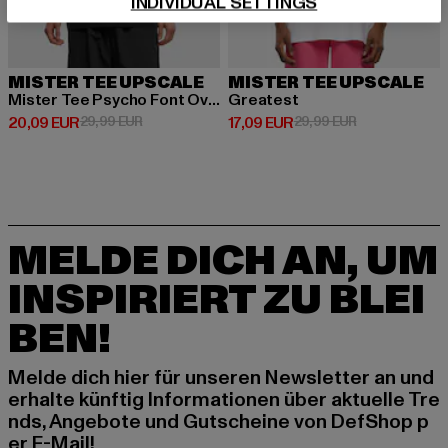
INDIVIDUAL SETTINGS
MISTER TEE UPSCALE
MISTER TEE UPSCALE
Mister Tee Psycho Font Oversize Tee
Greatest
Derzeitiger Preis: 20,09 EUR
Aktionspreis: 29,99 EUR
Derzeitiger Preis: 17,09 EUR
Aktionspreis: 
20,09 EUR
29,99 EUR
17,09 EUR
29,99 EUR
MELDE DICH AN, UM
INSPIRIERT ZU BLEI
BEN!
Melde dich hier für unseren Newsletter an und
erhalte künftig Informationen über aktuelle Tre
nds, Angebote und Gutscheine von DefShop p
er E-Mail!