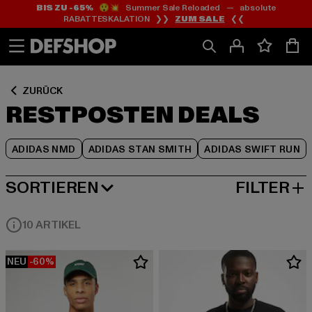
BIS ZU -65%
😲💥 Summer Sale Reloaded — absolute
Zum
Zum
Zum
RABATTESKALATION ❯❯
ZUM SALE
❮❮
Inhalt
Fußzeile
Produktraster
springen
springen
springen
ZURÜCK
RESTPOSTEN DEALS
ADIDAS NMD
ADIDAS STAN SMITH
ADIDAS SWIFT RUN
SORTIEREN
FILTER
BELIEBTESTE
10 ARTIKEL
NEU
-60%