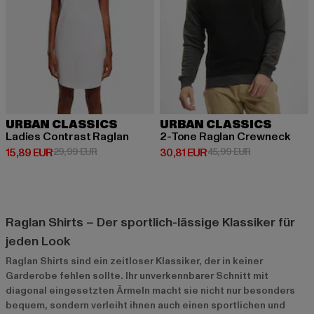
URBAN CLASSICS
URBAN CLASSICS
Ladies Contrast Raglan
2-Tone Raglan Crewneck
Derzeitiger Preis: 15,89 EUR
Aktionspreis: 29,99 EUR
Derzeitiger Preis: 30,81 EUR
Aktionspreis: 
15,89 EUR
29,99 EUR
30,81 EUR
45,99 EUR
Raglan Shirts – Der sportlich-lässige Klassiker für
jeden Look
Raglan Shirts sind ein zeitloser Klassiker, der in keiner
Garderobe fehlen sollte. Ihr unverkennbarer Schnitt mit
diagonal eingesetzten Ärmeln macht sie nicht nur besonders
bequem, sondern verleiht ihnen auch einen sportlichen und