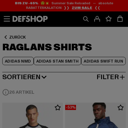
BIS ZU -65%
😲💥 Summer Sale Reloaded — absolute
Zum
Zum
Zum
RABATTESKALATION ❯❯
ZUM SALE
❮❮
Inhalt
Fußzeile
Produktraster
springen
springen
springen
ZURÜCK
RAGLANS SHIRTS
ADIDAS NMD
ADIDAS STAN SMITH
ADIDAS SWIFT RUN
SORTIEREN
FILTER
NEUESTE
26 ARTIKEL
-53%