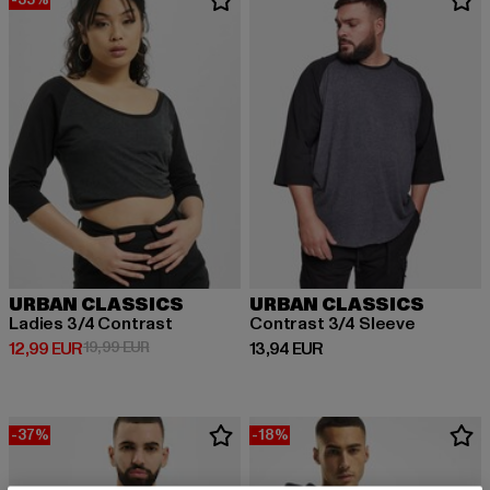
URBAN CLASSICS
URBAN CLASSICS
Ladies 3/4 Contrast
Contrast 3/4 Sleeve
Derzeitiger Preis: 12,99 EUR
Aktionspreis: 19,99 EUR
Derzeitiger Preis: 13,94 EUR
12,99 EUR
19,99 EUR
13,94 EUR
-37%
-18%