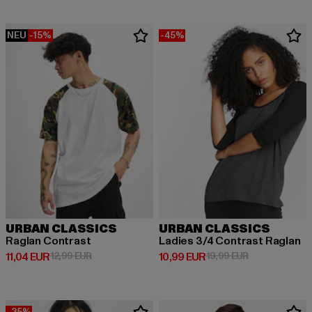
NEU
-15%
-45%
URBAN CLASSICS
URBAN CLASSICS
Raglan Contrast
Ladies 3/4 Contrast Raglan
Derzeitiger Preis: 11,04 EUR
Aktionspreis: 12,99 EUR
Derzeitiger Preis: 10,99 EUR
Aktionspreis: 
11,04 EUR
12,99 EUR
10,99 EUR
19,99 EUR
-35%