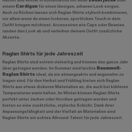
Herbst und Winter in Kombination mit einer
Lederjacke
oder
einem
Cardigan
für einen lässigen, urbanen Look sorgen.
Auch zu Röcken lassen sich Raglan Shirts stylisch kombinieren,
vor allem wenn du einen lockeren, sportlichen Touch in dein
Outfit bringen möchtest. Accessoires wie Caps oder Beanies
runden den Look ab und verleihen deinem Outfit zusätzliche
Akzente.
Raglan Shirts für jede Jahreszeit
Raglan Shirts sind extrem vielseitig und können das ganze Jahr
über getragen werden. Im Sommer sind leichte
Baumwoll-
Raglan Shirts
ideal, da sie atmungsaktiv und angenehm zu
tragen sind. Für den Herbst und Frühling bieten sich Raglan
Shirts aus etwas dickeren Materialien an, die auch bei kühleren
Temperaturen warm halten. Im Winter können Raglan Shirts
perfekt unter Jacken oder Hoodies getragen werden und
bieten so eine zusätzliche, stylische Schicht. Dank ihrer
Anpassungsfähigkeit und der Vielfalt an Materialien sind
Raglan Shirts ein echtes Allround-Talent für jede Jahreszeit.