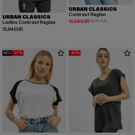
URBAN CLASSICS
Contrast Raglan
URBAN CLASSICS
Derzeitiger Preis: 13,04 EUR
Aktionspreis: 
13,04 EUR
14,99 EUR
Ladies Contrast Raglan
Derzeitiger Preis: 13,94 EUR
13,94 EUR
NEU
-27%
-20%