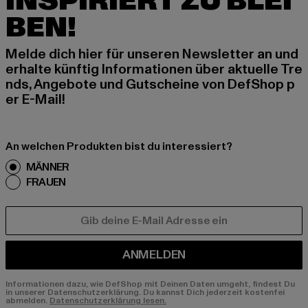
INSPIRIERT ZU BLEI
BEN!
Melde dich hier für unseren Newsletter an und
erhalte künftig Informationen über aktuelle Tre
nds, Angebote und Gutscheine von DefShop p
er E-Mail!
An welchen Produkten bist du interessiert?
MÄNNER
FRAUEN
E-MAIL
ANMELDEN
Informationen dazu, wie DefShop mit Deinen Daten umgeht, findest Du
in unserer Datenschutzerklärung. Du kannst Dich jederzeit kostenfei
abmelden.
Datenschutzerklärung lesen.