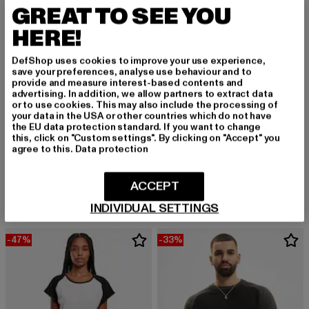
GREAT TO SEE YOU
HERE!
DefShop uses cookies to improve your use experience,
save your preferences, analyse use behaviour and to
provide and measure interest-based contents and
advertising. In addition, we allow partners to extract data
or to use cookies. This may also include the processing of
your data in the USA or other countries which do not have
the EU data protection standard. If you want to change
this, click on "Custom settings". By clicking on "Accept" you
agree to this.
Data protection
URBAN CLASSICS
URBAN CLASSICS
2-Tone Fake Raglan
2-Tone Fake Raglan
Derzeitiger Preis: 22,04 EUR
Aktionspreis: 34,99 EUR
Derzeitiger Preis: 40,99 EUR
Aktionspreis:
ACCEPT
22,04 EUR
34,99 EUR
40,99 EUR
49,99 EUR
INDIVIDUAL SETTINGS
-47%
-33%