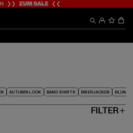
ION ❯❯
ZUM SALE
❮❮
EN
AUTUMN LOOK
BAND SHIRTS
BIKERJACKEN
BLUME
FILTER