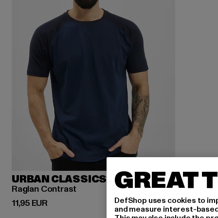
GREAT T
URBAN CLASSICS
Raglan Contrast
DefShop uses cookies to imp
Derzeitiger Preis: 11,95 EUR
11,95 EUR
and measure interest-based c
This may also include the pr