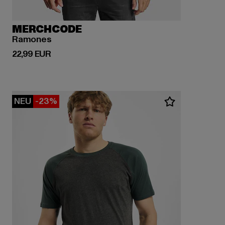
MERCHCODE
Ramones
Derzeitiger Preis: 22,99 EUR
22,99 EUR
NEU
-23%