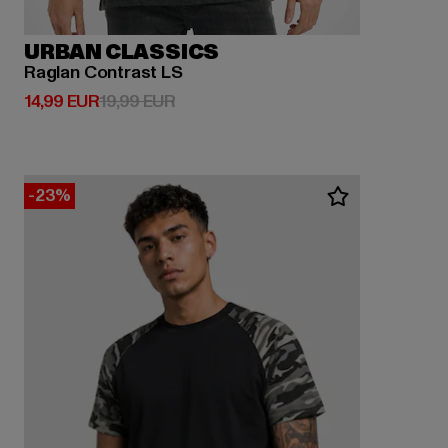
URBAN CLASSICS
Raglan Contrast LS
Derzeitiger Preis: 14,99 EUR
Aktionspreis: 19,99 EUR
14,99 EUR
19,99 EUR
-23%