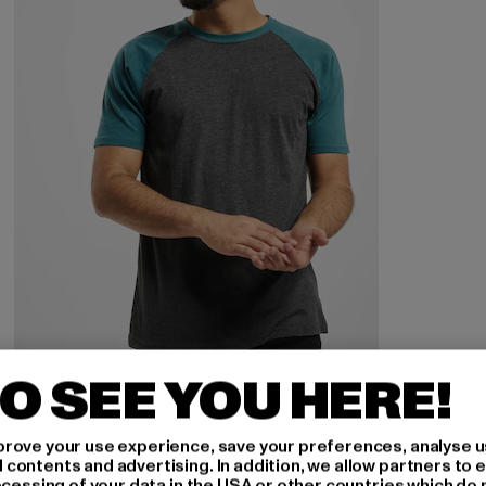
O SEE YOU HERE!
URBAN CLASSICS
Raglan Contrast
rove your use experience, save your preferences, analyse u
Derzeitiger Preis: 11,04 EUR
Aktionspreis: 12,99 EUR
11,04 EUR
12,99 EUR
ontents and advertising. In addition, we allow partners to e
ocessing of your data in the USA or other countries which do 