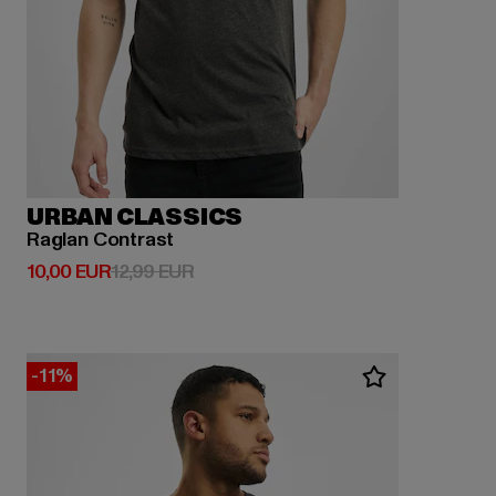
URBAN CLASSICS
Raglan Contrast
Derzeitiger Preis: 10,00 EUR
Aktionspreis: 12,99 EUR
10,00 EUR
12,99 EUR
-11%