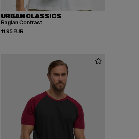
URBAN CLASSICS
Raglan Contrast
Derzeitiger Preis: 11,95 EUR
11,95 EUR