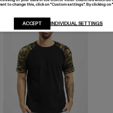
ant to change this, click on "Custom settings". By clicking on 
NEU
-15%
ACCEPT
INDIVIDUAL SETTINGS