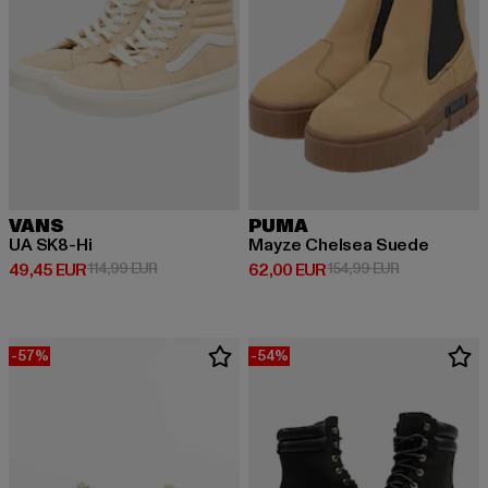
VANS
PUMA
UA SK8-Hi
Mayze Chelsea Suede
Derzeitiger Preis: 49,45 EUR
Aktionspreis: 114,99 EUR
Derzeitiger Preis: 62,00 EUR
Aktionspreis:
49,45 EUR
114,99 EUR
62,00 EUR
154,99 EUR
-57%
-54%