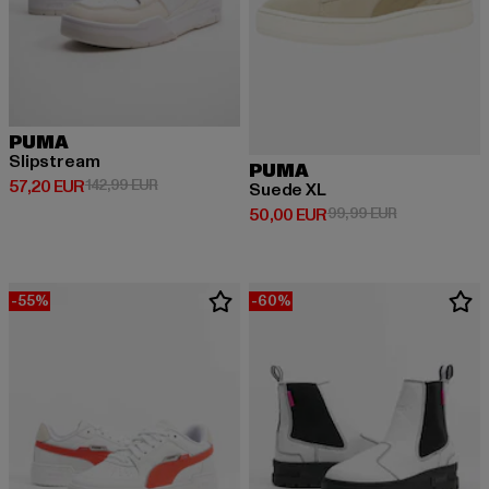
PUMA
Slipstream
PUMA
Derzeitiger Preis: 57,20 EUR
Aktionspreis: 142,99 EUR
57,20 EUR
142,99 EUR
Suede XL
Derzeitiger Preis: 50,00 EUR
Aktionspreis:
50,00 EUR
99,99 EUR
-55%
-60%