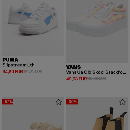
PUMA
Slipstream Lth
VANS
Derzeitiger Preis: 64,80 EUR
Aktionspreis: 161,99 EUR
64,80 EUR
161,99 EUR
Vans Ua Old Skool Stackform Schuhe
Derzeitiger Preis: 49,98 EUR
Aktionspreis:
49,98 EUR
118,99 EUR
-57%
-60%