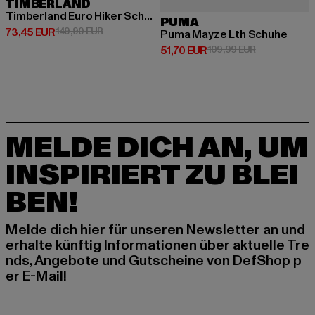
TIMBERLAND
Timberland Euro Hiker Schuhe
PUMA
Derzeitiger Preis: 73,45 EUR
Aktionspreis: 149,90 EUR
73,45 EUR
149,90 EUR
Puma Mayze Lth Schuhe
Derzeitiger Preis: 51,70 EUR
Aktionspreis:
51,70 EUR
109,99 EUR
MELDE DICH AN, UM
INSPIRIERT ZU BLEI
BEN!
Melde dich hier für unseren Newsletter an und
erhalte künftig Informationen über aktuelle Tre
nds, Angebote und Gutscheine von DefShop p
er E-Mail!