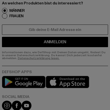
An welchen Produkten bist du interessiert?
MÄNNER
FRAUEN
E-MAIL
ANMELDEN
Informationen dazu, wie DefShop mit Deinen Daten umgeht, findest Du
in unserer Datenschutzerklärung. Du kannst Dich jederzeit kostenfei
abmelden.
Datenschutzerklärung lesen.
Play market
App store
Instagram
Facebook
YouTube