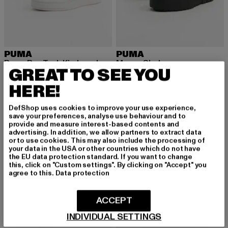
PUMA
PUMA
Puma Pro Tech Kinderschuhe
Mayze Chelsea
GREAT TO SEE YOU
Derzeitiger Preis: 36,00 EUR
Aktionspreis: 79,99 EUR
Derzeitiger Preis: 61,20 EUR
Aktionspreis:
36,00 EUR
79,99 EUR
61,20 EUR
152,99 EUR
HERE!
DefShop uses cookies to improve your use experience,
-60%
-56%
save your preferences, analyse use behaviour and to
provide and measure interest-based contents and
advertising. In addition, we allow partners to extract data
or to use cookies. This may also include the processing of
your data in the USA or other countries which do not have
the EU data protection standard. If you want to change
this, click on "Custom settings". By clicking on "Accept" you
agree to this.
Data protection
ACCEPT
INDIVIDUAL SETTINGS