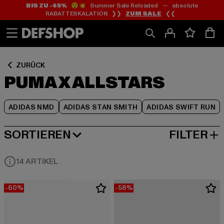
BIS ZU -65%
😲💥 Summer Sale Reloaded — absolute
Zum
Zum
Zum
RABATTESKALATION ❯❯
ZUM SALE
❮❮
Inhalt
Fußzeile
Produktraster
springen
springen
springen
ZURÜCK
PUMA X ALLSTARS
ADIDAS NMD
ADIDAS STAN SMITH
ADIDAS SWIFT RUN
SORTIEREN
FILTER
BELIEBTESTE
14 ARTIKEL
-60%
-58%