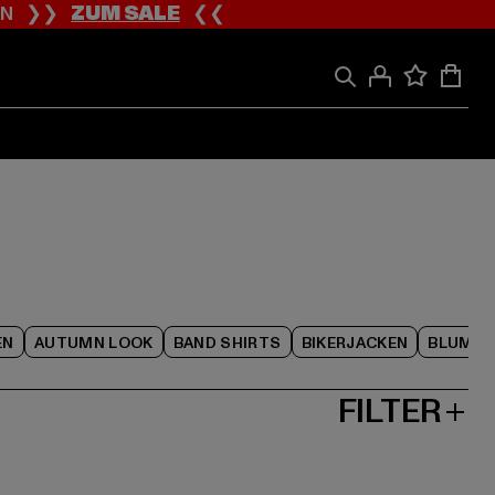
ION ❯❯
ZUM SALE
❮❮
EN
AUTUMN LOOK
BAND SHIRTS
BIKERJACKEN
BLUME
FILTER