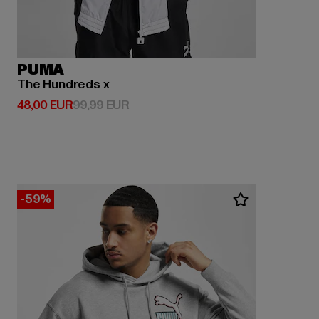
PUMA
The Hundreds x
Derzeitiger Preis: 48,00 EUR
Aktionspreis: 99,99 EUR
48,00 EUR
99,99 EUR
-59%