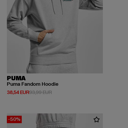
PUMA
Puma Fandom Hoodie
Derzeitiger Preis: 38,54 EUR
Aktionspreis: 93,99 EUR
38,54 EUR
93,99 EUR
-50%