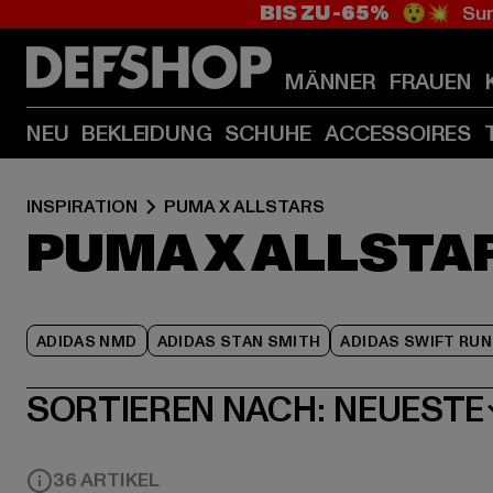
BIS ZU -65%
😲💥 Sum
MÄNNER
FRAUEN
NEU
BEKLEIDUNG
SCHUHE
ACCESSOIRES
INSPIRATION
PUMA X ALLSTARS
PUMA X ALLSTA
ADIDAS NMD
ADIDAS STAN SMITH
ADIDAS SWIFT RUN
SORTIEREN NACH:
NEUESTE
36 ARTIKEL