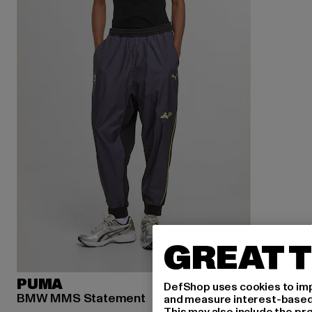
GREAT T
PUMA
DefShop uses cookies to imp
BMW MMS Statement
and measure interest-based c
This may also include the pr