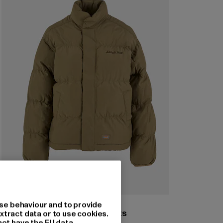
DICKIES
se behaviour and to provide
Dickies Scobey Puffer Jackets
xtract data or to use cookies.
not have the EU data