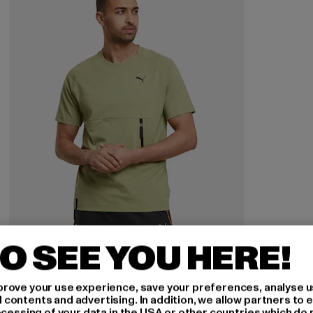
O SEE YOU HERE!
PUMA
rove your use experience, save your preferences, analyse u
Pumatech Pocket
ontents and advertising. In addition, we allow partners to e
ocessing of your data in the USA or other countries which do 