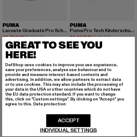
PUMA
PUMA
Lacoste Graduate Pro Schuhe
Puma Pro Tech Kinderschuhe
Derzeitiger Preis: 38,70 EUR
Aktionspreis: 89,99 EUR
Derzeitiger Preis: 36,00 EUR
Aktionspreis:
38,70 EUR
89,99 EUR
36,00 EUR
79,99 EUR
GREAT TO SEE YOU
HERE!
-54%
-53%
DefShop uses cookies to improve your use experience,
save your preferences, analyse use behaviour and to
provide and measure interest-based contents and
advertising. In addition, we allow partners to extract data
or to use cookies. This may also include the processing of
your data in the USA or other countries which do not have
the EU data protection standard. If you want to change
this, click on "Custom settings". By clicking on "Accept" you
agree to this.
Data protection
ACCEPT
INDIVIDUAL SETTINGS