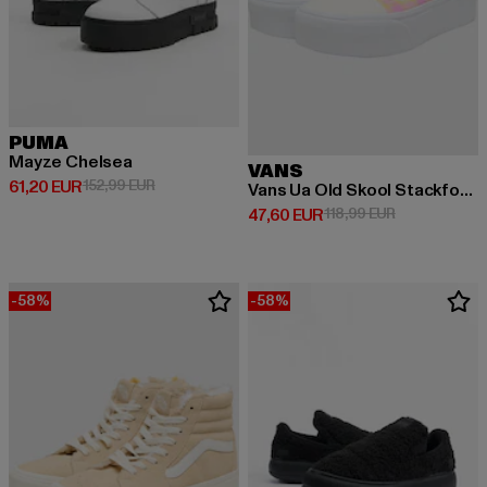
PUMA
Mayze Chelsea
VANS
Derzeitiger Preis: 61,20 EUR
Aktionspreis: 152,99 EUR
61,20 EUR
152,99 EUR
Vans Ua Old Skool Stackform Schuhe
Derzeitiger Preis: 47,60 EUR
Aktionspreis:
47,60 EUR
118,99 EUR
-58%
-58%