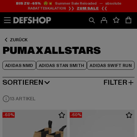
BIS ZU -65%
😲💥 Summer Sale Reloaded — absolute
Zum
Zum
Zum
RABATTESKALATION ❯❯
ZUM SALE
❮❮
Inhalt
Fußzeile
Produktraster
springen
springen
springen
ZURÜCK
PUMA X ALLSTARS
ADIDAS NMD
ADIDAS STAN SMITH
ADIDAS SWIFT RUN
SORTIEREN
FILTER
HÖCHSTE REDUZIERUNG
13 ARTIKEL
-60%
-60%