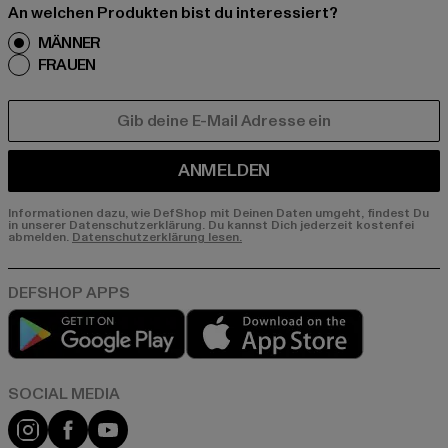
An welchen Produkten bist du interessiert?
MÄNNER
FRAUEN
E-MAIL
ANMELDEN
Informationen dazu, wie DefShop mit Deinen Daten umgeht, findest Du
in unserer Datenschutzerklärung. Du kannst Dich jederzeit kostenfei
abmelden.
Datenschutzerklärung lesen.
Play market
App store
Instagram
Facebook
YouTube