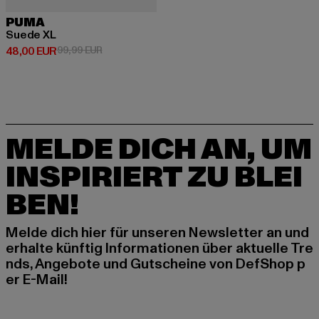
PUMA
Suede XL
Derzeitiger Preis: 48,00 EUR
Aktionspreis: 99,99 EUR
48,00 EUR
99,99 EUR
MELDE DICH AN, UM
INSPIRIERT ZU BLEI
BEN!
Melde dich hier für unseren Newsletter an und
erhalte künftig Informationen über aktuelle Tre
nds, Angebote und Gutscheine von DefShop p
er E-Mail!