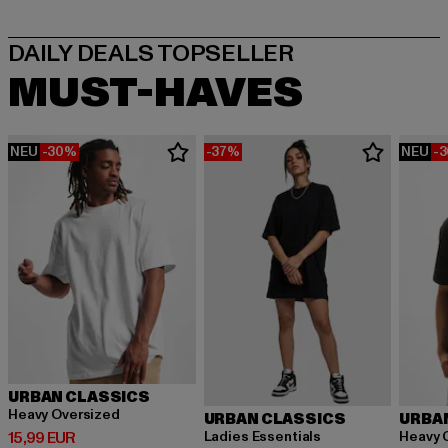
MUST-HAVES
NEU
-30%
-37%
NEU
-
URBAN CLASSICS
Heavy Oversized
URBAN CLASSICS
URBA
Derzeitiger Preis: 15,99 EUR
Ladies Essentials
Heavy 
15,99 EUR