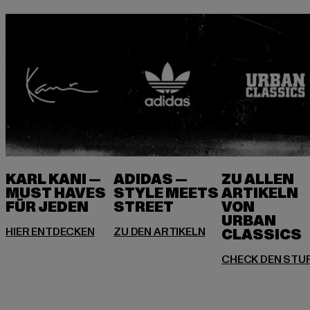
KARL KANI —
ADIDAS —
ZU ALLEN
MUST HAVES
STYLE MEETS
ARTIKELN
FÜR JEDEN
VON
URBAN