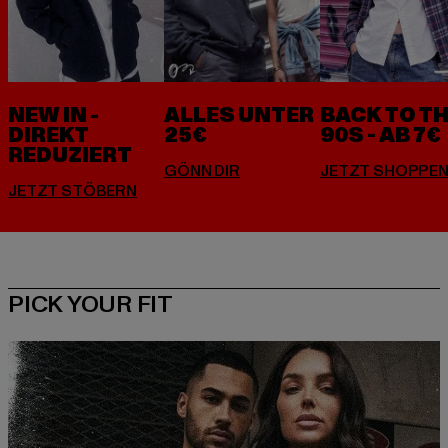
NEW IN -
ALLES UNTER
BACK TO T
DIREKT
25€
90S - AB 7€
REDUZIERT
PICK YOUR FIT