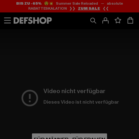
BIS ZU -65%
😲💥 Summer Sale Reloaded — absolute
Zum
Zum
RABATTESKALATION ❯❯
ZUM SALE
❮❮
Inhalt
Fußzeile
springen
springen
HOME
PAGE
|
Video nicht verfügbar
Dieses Video ist nicht verfügbar