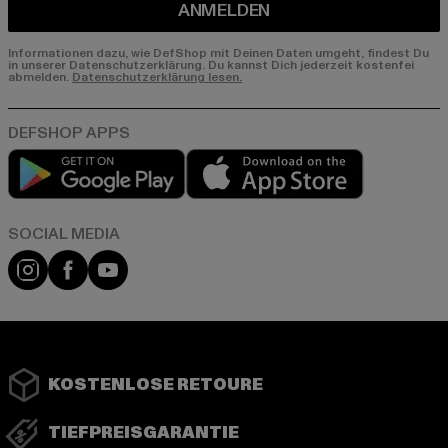
ANMELDEN
Informationen dazu, wie DefShop mit Deinen Daten umgeht, findest Du
in unserer Datenschutzerklärung. Du kannst Dich jederzeit kostenfei
abmelden.
Datenschutzerklärung lesen.
Play market
App store
Instagram
Facebook
YouTube
KOSTENLOSE RETOURE
TIEFPREISGARANTIE