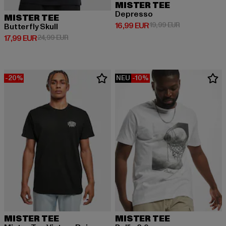
MISTER TEE
Depresso
MISTER TEE
Derzeitiger Preis: 16,99 EUR
Aktionspreis: 
16,99 EUR
19,99 EUR
Butterfly Skull
Derzeitiger Preis: 17,99 EUR
Aktionspreis: 24,99 EUR
17,99 EUR
24,99 EUR
-20%
NEU
-10%
MISTER TEE
MISTER TEE