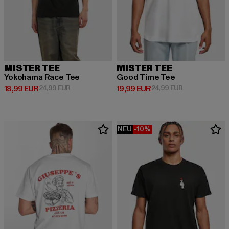
MISTER TEE
MISTER TEE
Yokohama Race Tee
Good Time Tee
Derzeitiger Preis: 18,99 EUR
Aktionspreis: 24,99 EUR
Derzeitiger Preis: 19,99 EUR
Aktionspreis: 
18,99 EUR
24,99 EUR
19,99 EUR
24,99 EUR
NEU
-10%