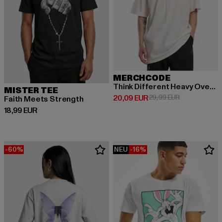
MERCHCODE
Think Different Heavy Oversized Tee
MISTER TEE
Derzeitiger Preis: 20,09 EUR
Aktionspreis:
20,09 EUR
29,99 EUR
Faith Meets Strength
Derzeitiger Preis: 18,99 EUR
18,99 EUR
-60%
NEU
-16%