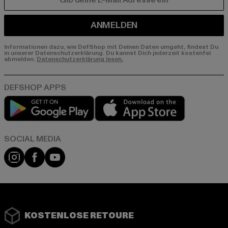
E-MAIL
ANMELDEN
Informationen dazu, wie DefShop mit Deinen Daten umgeht, findest Du
in unserer Datenschutzerklärung. Du kannst Dich jederzeit kostenfei
abmelden.
Datenschutzerklärung lesen.
Play market
App store
Instagram
Facebook
YouTube
KOSTENLOSE RETOURE