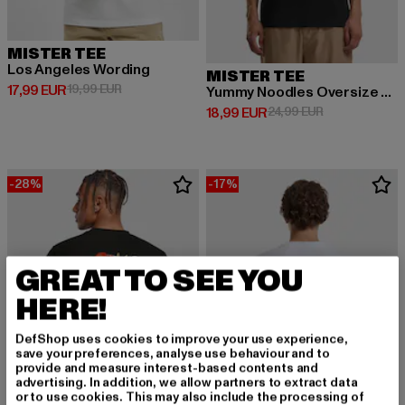
MISTER TEE
Los Angeles Wording
MISTER TEE
Derzeitiger Preis: 17,99 EUR
Aktionspreis: 19,99 EUR
17,99 EUR
19,99 EUR
Yummy Noodles Oversize Tee
Derzeitiger Preis: 18,99 EUR
Aktionspreis: 
18,99 EUR
24,99 EUR
-28%
-17%
GREAT TO SEE YOU
HERE!
DefShop uses cookies to improve your use experience,
save your preferences, analyse use behaviour and to
provide and measure interest-based contents and
advertising. In addition, we allow partners to extract data
or to use cookies. This may also include the processing of