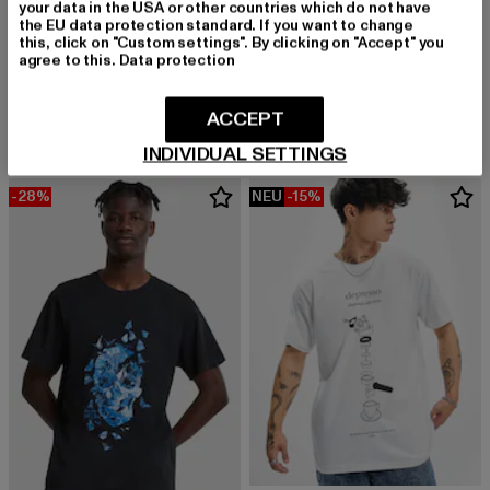
your data in the USA or other countries which do not have
the EU data protection standard. If you want to change
this, click on "Custom settings". By clicking on "Accept" you
agree to this.
Data protection
MISTER TEE
MISTER TEE
Flow Of Live
Palm Vibes Oversize
Derzeitiger Preis: 17,99 EUR
Aktionspreis: 24,99 EUR
Derzeitiger Preis: 19,08 EUR
Aktionspreis: 
17,99 EUR
24,99 EUR
19,08 EUR
22,99 EUR
ACCEPT
INDIVIDUAL SETTINGS
-28%
NEU
-15%