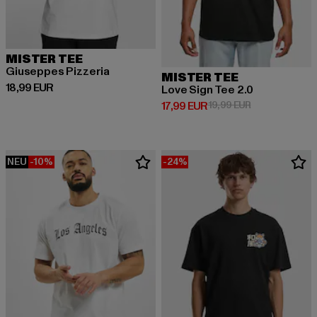
MISTER TEE
Giuseppes Pizzeria
MISTER TEE
Derzeitiger Preis: 18,99 EUR
18,99 EUR
Love Sign Tee 2.0
Derzeitiger Preis: 17,99 EUR
Aktionspreis: 1
17,99 EUR
19,99 EUR
NEU
-10%
-24%