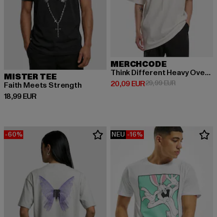
MERCHCODE
Think Different Heavy Oversized Tee
MISTER TEE
Derzeitiger Preis: 20,09 EUR
Aktionspreis:
20,09 EUR
29,99 EUR
Faith Meets Strength
Derzeitiger Preis: 18,99 EUR
18,99 EUR
-60%
NEU
-16%