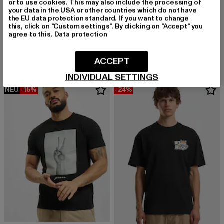
or to use cookies. This may also include the processing of
your data in the USA or other countries which do not have
MISTER TEE
the EU data protection standard. If you want to change
Los Angeles Wording
this, click on "Custom settings". By clicking on "Accept" you
MISTER TEE
agree to this.
Data protection
Derzeitiger Preis: 17,99 EUR
Aktionspreis: 1
17,99 EUR
19,99 EUR
Yokohama Race Tee
Derzeitiger Preis: 18,99 EUR
Aktionspreis: 24,99 EUR
18,99 EUR
24,99 EUR
ACCEPT
INDIVIDUAL SETTINGS
NEU
-15%
-24%