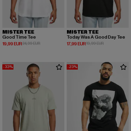
MISTER TEE
MISTER TEE
Good Time Tee
Today Was A Good Day Tee
Derzeitiger Preis: 19,99 EUR
Aktionspreis: 24,99 EUR
Derzeitiger Preis: 17,99 EUR
Aktionspreis: 1
19,99 EUR
24,99 EUR
17,99 EUR
19,99 EUR
-33%
-23%