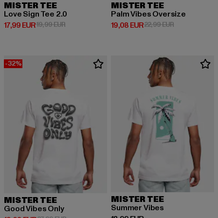
MISTER TEE
MISTER TEE
Love Sign Tee 2.0
Palm Vibes Oversize
Derzeitiger Preis: 17,99 EUR
Aktionspreis: 19,99 EUR
Derzeitiger Preis: 19,08 EUR
Aktionspreis: 
17,99 EUR
19,99 EUR
19,08 EUR
22,99 EUR
-32%
MISTER TEE
MISTER TEE
Summer Vibes
Good Vibes Only