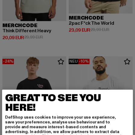
MERCHCODE
2pac F*ck The World
MERCHCODE
Derzeitiger Preis: 23,09 EUR
Aktionspreis:
23,09 EUR
29,99 EUR
Think Different Heavy
Derzeitiger Preis: 20,09 EUR
Aktionspreis: 29,99 EUR
20,09 EUR
29,99 EUR
-24%
NEU
-10%
GREAT TO SEE YOU
HERE!
DefShop uses cookies to improve your use experience,
save your preferences, analyse use behaviour and to
provide and measure interest-based contents and
advertising. In addition, we allow partners to extract data