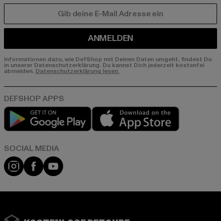
E-MAIL
ANMELDEN
Informationen dazu, wie DefShop mit Deinen Daten umgeht, findest Du
in unserer Datenschutzerklärung. Du kannst Dich jederzeit kostenfei
abmelden.
Datenschutzerklärung lesen.
Play market
App store
Instagram
Facebook
YouTube