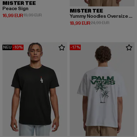
MISTER TEE
Peace Sign
MISTER TEE
Derzeitiger Preis: 16,99 EUR
Aktionspreis: 19,99 EUR
16,99 EUR
19,99 EUR
Yummy Noodles Oversize Tee
Derzeitiger Preis: 18,99 EUR
Aktionspreis: 
18,99 EUR
24,99 EUR
NEU
-10%
-17%