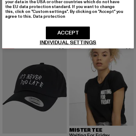
your data in the USA or other countries which do not have
the EU data protection standard. If you want to change
MERCHCODE
MISTER TEE
this, click on "Custom settings". By clicking on "Accept" you
Ladies Minnie Loves Mickey
Très Cool
agree to this.
Data protection
Derzeitiger Preis: 21,99 EUR
Aktionspreis: 24,99 EUR
Derzeitiger Preis: 20,00 EUR
Aktionspreis:
21,99 EUR
24,99 EUR
20,00 EUR
39,99 EUR
ACCEPT
INDIVIDUAL SETTINGS
-29%
-24%
MISTER TEE
Waiting For Friday