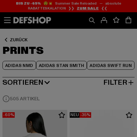
BIS ZU -65%
😲💥 Summer Sale Reloaded — absolute
Zum
Zum
Zum
RABATTESKALATION ❯❯
ZUM SALE
❮❮
Inhalt
Fußzeile
Produktraster
springen
springen
springen
ZURÜCK
PRINTS
ADIDAS NMD
ADIDAS STAN SMITH
ADIDAS SWIFT RUN
SORTIEREN
FILTER
BELIEBTESTE
505 ARTIKEL
-60%
NEU
-35%