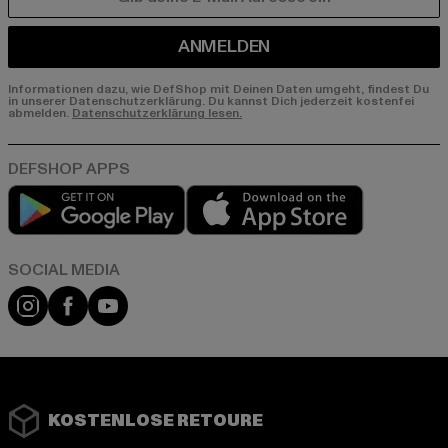
E-MAIL
ANMELDEN
Informationen dazu, wie DefShop mit Deinen Daten umgeht, findest Du
in unserer Datenschutzerklärung. Du kannst Dich jederzeit kostenfei
abmelden.
Datenschutzerklärung lesen.
Play market
App store
Instagram
Facebook
YouTube
KOSTENLOSE RETOURE