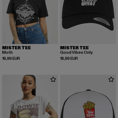
MISTER TEE
MISTER TEE
Moth
Good Vibes Only
Derzeitiger Preis: 18,99 EUR
Derzeitiger Preis: 18,99 EUR
18,99 EUR
18,99 EUR