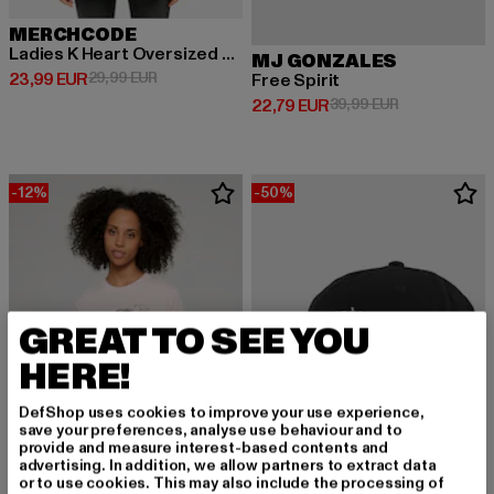
MERCHCODE
Ladies K Heart Oversized Boyfriend
MJ GONZALES
Derzeitiger Preis: 23,99 EUR
Aktionspreis: 29,99 EUR
23,99 EUR
29,99 EUR
Free Spirit
Derzeitiger Preis: 22,79 EUR
Aktionspreis:
22,79 EUR
39,99 EUR
-12%
-50%
GREAT TO SEE YOU
HERE!
DefShop uses cookies to improve your use experience,
save your preferences, analyse use behaviour and to
provide and measure interest-based contents and
advertising. In addition, we allow partners to extract data
or to use cookies. This may also include the processing of