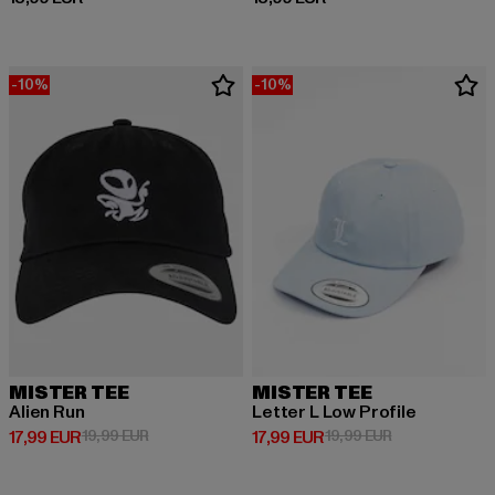
-10%
-10%
MISTER TEE
MISTER TEE
Alien Run
Letter L Low Profile
Derzeitiger Preis: 17,99 EUR
Aktionspreis: 19,99 EUR
Derzeitiger Preis: 17,99 EUR
Aktionspreis: 1
17,99 EUR
19,99 EUR
17,99 EUR
19,99 EUR