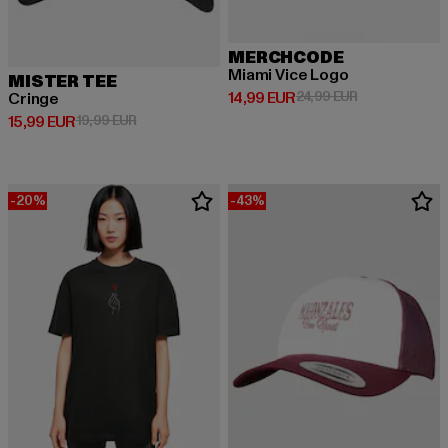
MERCHCODE
Miami Vice Logo
MISTER TEE
Derzeitiger Preis: 14,99 EUR
Aktionspreis: 
14,99 EUR
24,99 EUR
Cringe
Derzeitiger Preis: 15,99 EUR
Aktionspreis: 19,99 EUR
15,99 EUR
19,99 EUR
-20%
-43%