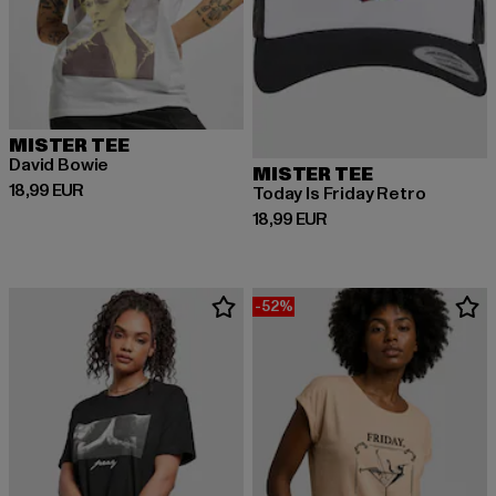
MISTER TEE
David Bowie
MISTER TEE
Derzeitiger Preis: 18,99 EUR
18,99 EUR
Today Is Friday Retro
Derzeitiger Preis: 18,99 EUR
18,99 EUR
-52%