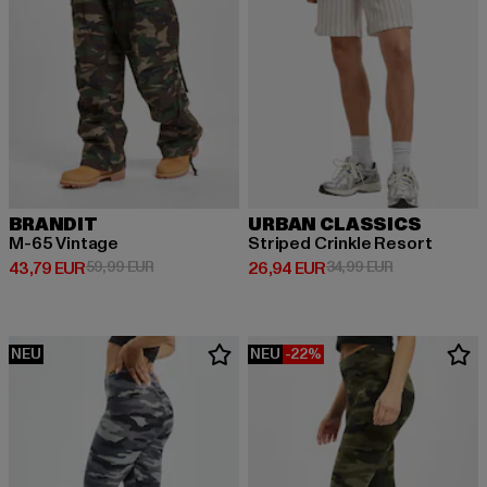
BRANDIT
URBAN CLASSICS
M-65 Vintage
Striped Crinkle Resort
Derzeitiger Preis: 43,79 EUR
Aktionspreis: 59,99 EUR
Derzeitiger Preis: 26,94 EUR
Aktionspreis:
43,79 EUR
59,99 EUR
26,94 EUR
34,99 EUR
NEU
NEU
-22%