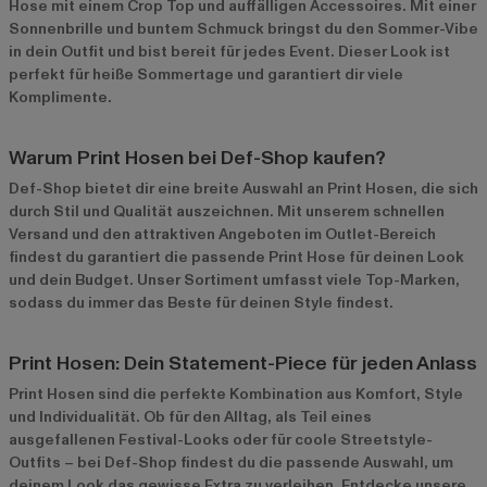
Hose mit einem Crop Top und auffälligen Accessoires. Mit einer
Sonnenbrille und buntem Schmuck bringst du den Sommer-Vibe
in dein Outfit und bist bereit für jedes Event. Dieser Look ist
perfekt für heiße Sommertage und garantiert dir viele
Komplimente.
Warum Print Hosen bei Def-Shop kaufen?
Def-Shop bietet dir eine breite Auswahl an Print Hosen, die sich
durch Stil und Qualität auszeichnen. Mit unserem schnellen
Versand und den attraktiven Angeboten im
Outlet-Bereich
findest du garantiert die passende Print Hose für deinen Look
und dein Budget. Unser Sortiment umfasst viele Top-Marken,
sodass du immer das Beste für deinen Style findest.
Print Hosen: Dein Statement-Piece für jeden Anlass
Print Hosen sind die perfekte Kombination aus Komfort, Style
und Individualität. Ob für den Alltag, als Teil eines
ausgefallenen Festival-Looks oder für coole Streetstyle-
Outfits – bei Def-Shop findest du die passende Auswahl, um
deinem Look das gewisse Extra zu verleihen. Entdecke unsere