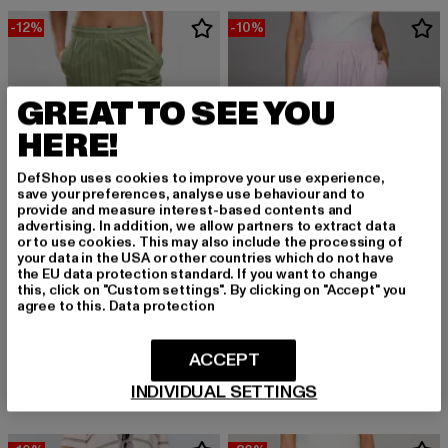
-12%
-10%
GREAT TO SEE YOU
HERE!
DefShop uses cookies to improve your use experience,
save your preferences, analyse use behaviour and to
provide and measure interest-based contents and
advertising. In addition, we allow partners to extract data
or to use cookies. This may also include the processing of
your data in the USA or other countries which do not have
the EU data protection standard. If you want to change
this, click on "Custom settings". By clicking on "Accept" you
agree to this.
Data protection
KARL KANI
ESTELOU
OG Shadow Stripe
Pinstripe
ACCEPT
Derzeitiger Preis: 43,99 EUR
Aktionspreis: 49,99 EUR
Derzeitiger Preis: 40,49 EUR
Aktionspreis:
43,99 EUR
49,99 EUR
40,49 EUR
44,99 EUR
INDIVIDUAL SETTINGS