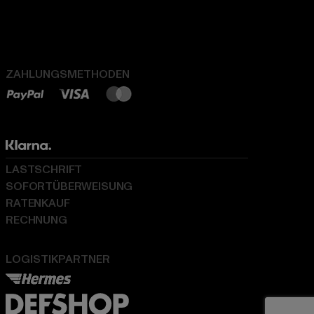
ZAHLUNGSMETHODEN
LASTSCHRIFT
SOFORTÜBERWEISUNG
RATENKAUF
RECHNUNG
LOGISTIKPARTNER