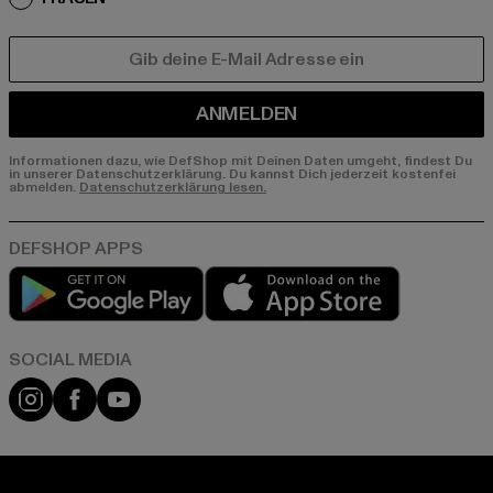
E-MAIL
ANMELDEN
Informationen dazu, wie DefShop mit Deinen Daten umgeht, findest Du
in unserer Datenschutzerklärung. Du kannst Dich jederzeit kostenfei
abmelden.
Datenschutzerklärung lesen.
Play market
App store
Instagram
Facebook
YouTube