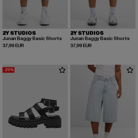
2Y STUDIOS
2Y STUDIOS
Junan Baggy Basic Shorts
Junan Baggy Basic Shorts
Derzeitiger Preis: 37,99 EUR
Derzeitiger Preis: 37,99 EUR
37,99 EUR
37,99 EUR
-29%