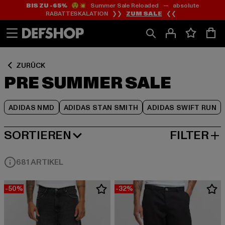
BIS ZU -65%
😲💥 Summer Sale Reloaded — absolute
Zum
Zum
Zum
RABATTESKALATION ❯❯
ZUM SALE
❮❮
Inhalt
Fußzeile
Produktraster
springen
springen
springen
ZURÜCK
PRE SUMMER SALE
ADIDAS NMD
ADIDAS STAN SMITH
ADIDAS SWIFT RUN
SORTIEREN
FILTER
BELIEBTESTE
681 ARTIKEL
-50%
-32%