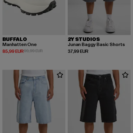
BUFFALO
2Y STUDIOS
Manhatten One
Junan Baggy Basic Shorts
Derzeitiger Preis: 85,99 EUR
Aktionspreis: 99,99 EUR
Derzeitiger Preis: 37,99 EUR
85,99 EUR
99,99 EUR
37,99 EUR