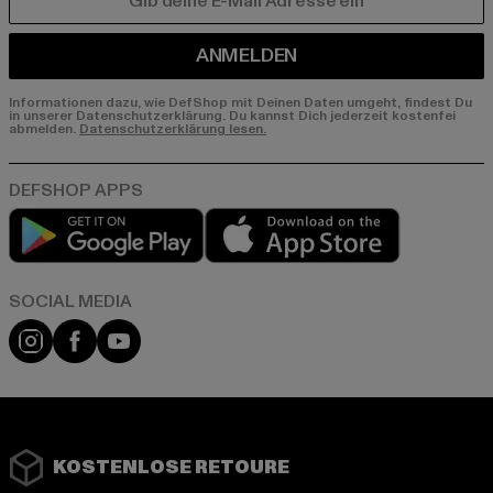
E-MAIL
ANMELDEN
Informationen dazu, wie DefShop mit Deinen Daten umgeht, findest Du
in unserer Datenschutzerklärung. Du kannst Dich jederzeit kostenfei
abmelden.
Datenschutzerklärung lesen.
Play market
App store
Instagram
Facebook
YouTube
KOSTENLOSE RETOURE