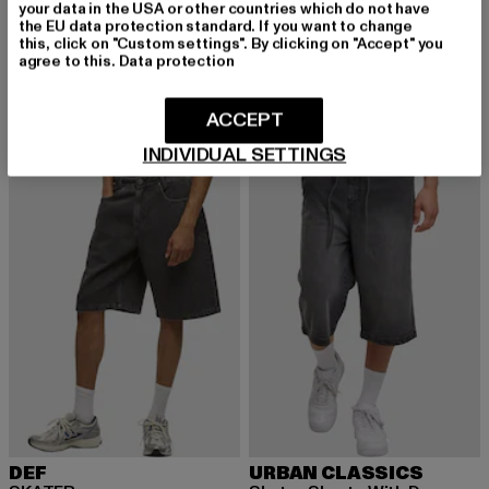
your data in the USA or other countries which do not have
BUFFALO
BUFFALO
the EU data protection standard. If you want to change
Cld Corin Vegan Nubuck
RAYA ARI GLAM
this, click on "Custom settings". By clicking on "Accept" you
Derzeitiger Preis: 48,00 EUR
Aktionspreis: 119,99 EUR
Derzeitiger Preis: 66,87 EUR
Aktionspreis:
48,00 EUR
119,99 EUR
66,87 EUR
75,99 EUR
agree to this.
Data protection
ACCEPT
-18%
-11%
INDIVIDUAL SETTINGS
DEF
URBAN CLASSICS