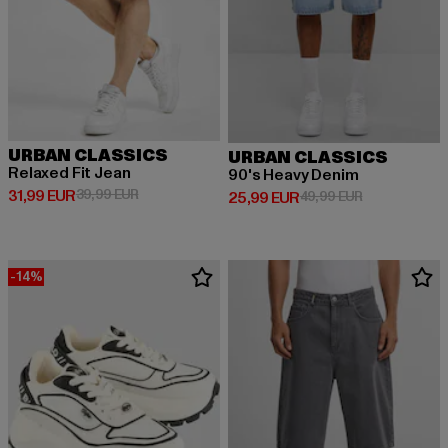
URBAN CLASSICS
URBAN CLASSICS
Relaxed Fit Jean
90's Heavy Denim
Derzeitiger Preis: 31,99 EUR
Aktionspreis: 39,99 EUR
31,99 EUR
39,99 EUR
Derzeitiger Preis: 25,99 EUR
Aktionspreis:
25,99 EUR
49,99 EUR
-14%