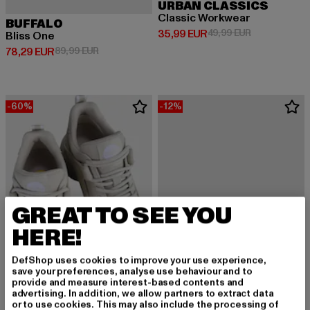
URBAN CLASSICS
Classic Workwear
BUFFALO
Derzeitiger Preis: 35,99 EUR
Aktionspreis:
35,99 EUR
49,99 EUR
Bliss One
Derzeitiger Preis: 78,29 EUR
Aktionspreis: 89,99 EUR
78,29 EUR
89,99 EUR
-60%
-12%
GREAT TO SEE YOU
HERE!
DefShop uses cookies to improve your use experience,
save your preferences, analyse use behaviour and to
provide and measure interest-based contents and
advertising. In addition, we allow partners to extract data
or to use cookies. This may also include the processing of