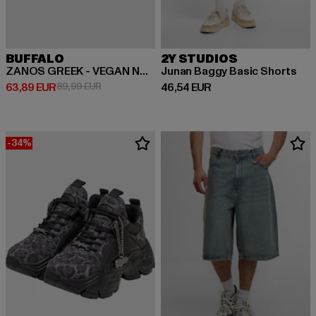
BUFFALO
2Y STUDIOS
ZANOS GREEK - VEGAN NAPPA
Junan Baggy Basic Shorts
Derzeitiger Preis: 63,89 EUR
Aktionspreis: 89,99 EUR
Derzeitiger Preis: 46,54 EUR
63,89 EUR
89,99 EUR
46,54 EUR
-34%