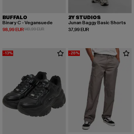
BUFFALO
2Y STUDIOS
Binary C - Vegansuede
Junan Baggy Basic Shorts
Derzeitiger Preis: 98,99 EUR
Aktionspreis: 149,99 EUR
Derzeitiger Preis: 37,99 EUR
98,99 EUR
149,99 EUR
37,99 EUR
-13%
-28%