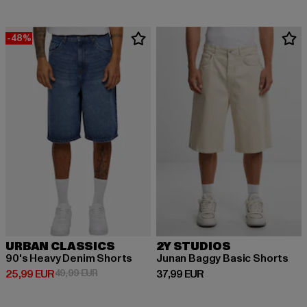
-48%
URBAN CLASSICS
2Y STUDIOS
90's Heavy Denim Shorts
Junan Baggy Basic Shorts
Derzeitiger Preis: 25,99 EUR
Aktionspreis: 49,99 EUR
Derzeitiger Preis: 37,99 EUR
25,99 EUR
49,99 EUR
37,99 EUR