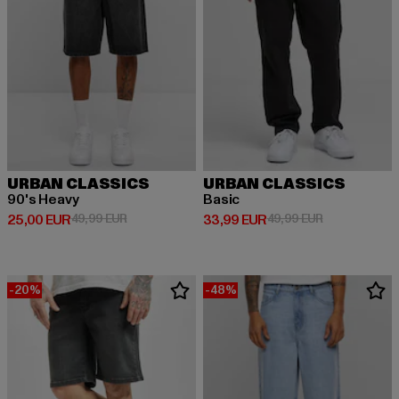
URBAN CLASSICS
URBAN CLASSICS
90's Heavy
Basic
Derzeitiger Preis: 25,00 EUR
Aktionspreis: 49,99 EUR
Derzeitiger Preis: 33,99 EUR
Aktionspreis:
25,00 EUR
49,99 EUR
33,99 EUR
49,99 EUR
-20%
-48%