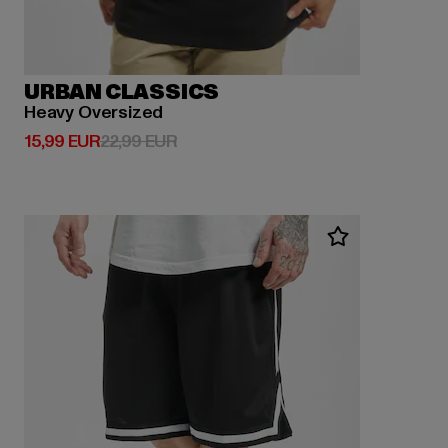
URBAN CLASSICS
Heavy Oversized
Derzeitiger Preis: 15,99 EUR
Aktionspreis: 22,99 EUR
15,99 EUR
22,99 EUR