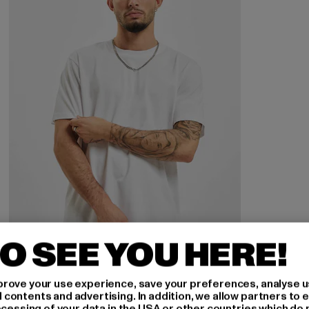
O SEE YOU HERE!
URBAN CLASSICS
rove your use experience, save your preferences, analyse u
Basic
ontents and advertising. In addition, we allow partners to e
ocessing of your data in the USA or other countries which do 