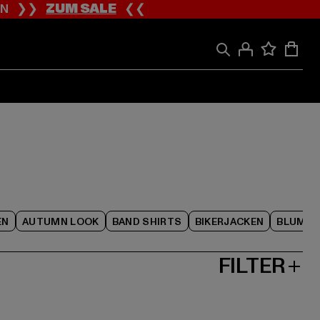
ION ❯❯
ZUM SALE
❮❮
EN
AUTUMN LOOK
BAND SHIRTS
BIKERJACKEN
BLUME
FILTER