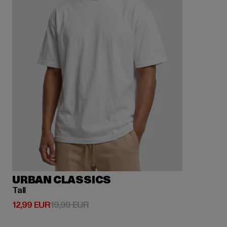
URBAN CLASSICS
Tall
Derzeitiger Preis: 12,99 EUR
Aktionspreis: 19,99 EUR
12,99 EUR
19,99 EUR