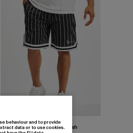
KARL KANI
se behaviour and to provide
Small Signature Pinstripe Mesh
xtract data or to use cookies.
not have the EU data