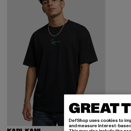
GREAT T
DefShop uses cookies to imp
and measure interest-based c
This may also include the pr