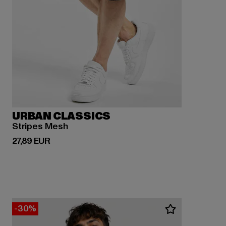
URBAN CLASSICS
Stripes Mesh
Derzeitiger Preis: 27,89 EUR
27,89 EUR
-30%