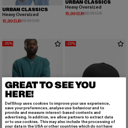
URBAN CLASSICS
Heavy Oversized
URBAN CLASSICS
Derzeitiger Preis: 15,99 EUR
Aktionspreis: 
15,99 EUR
22,99 EUR
Heavy Oversized
Derzeitiger Preis: 15,99 EUR
Aktionspreis: 22,99 EUR
15,99 EUR
22,99 EUR
-35%
-22%
GREAT TO SEE YOU
HERE!
DefShop uses cookies to improve your use experience,
save your preferences, analyse use behaviour and to
provide and measure interest-based contents and
advertising. In addition, we allow partners to extract data
or to use cookies. This may also include the processing of
URBAN CLASSICS
FLEXFIT
your data in the USA or other countries which do not have