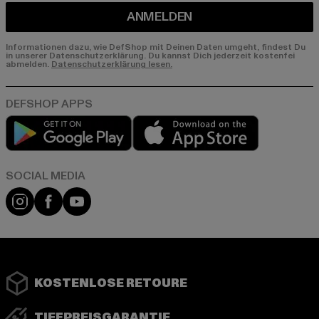
ANMELDEN
Informationen dazu, wie DefShop mit Deinen Daten umgeht, findest Du
in unserer Datenschutzerklärung. Du kannst Dich jederzeit kostenfei
abmelden.
Datenschutzerklärung lesen.
Play market
App store
Instagram
Facebook
YouTube
KOSTENLOSE RETOURE
TIEFPREISGARANTIE