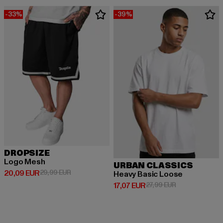
-33%
-39%
DROPSIZE
Logo Mesh
URBAN CLASSICS
Derzeitiger Preis: 20,09 EUR
Aktionspreis: 29,99 EUR
20,09 EUR
29,99 EUR
Heavy Basic Loose
Derzeitiger Preis: 17,07 EUR
Aktionspreis: 2
17,07 EUR
27,99 EUR