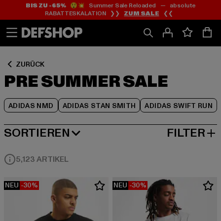
BIS ZU -65%
😲💥 Summer Sale Reloaded — absolute
Zum
Zum
Zum
RABATTESKALATION ❯❯
ZUM SALE
❮❮
Inhalt
Fußzeile
Produktraster
springen
springen
springen
ZURÜCK
PRE SUMMER SALE
ADIDAS NMD
ADIDAS STAN SMITH
ADIDAS SWIFT RUN
SORTIEREN
FILTER
BELIEBTESTE
5,123 ARTIKEL
NEU
-30%
NEU
-30%