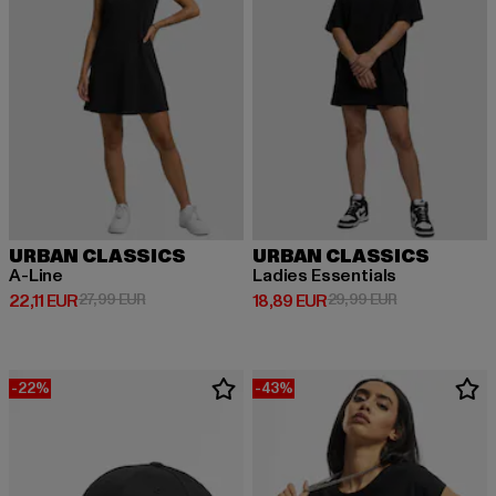
URBAN CLASSICS
URBAN CLASSICS
A-Line
Ladies Essentials
Derzeitiger Preis: 22,11 EUR
Aktionspreis: 27,99 EUR
Derzeitiger Preis: 18,89 EUR
Aktionspreis: 
22,11 EUR
27,99 EUR
18,89 EUR
29,99 EUR
-22%
-43%