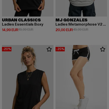
URBAN CLASSICS
MJ GONZALES
Ladies Essentials Boxy
Ladies Metamorphose V2 x Heavy Oversized
Derzeitiger Preis: 14,99 EUR
Aktionspreis: 19,99 EUR
Derzeitiger Preis: 20,00 EUR
Aktionspreis:
14,99 EUR
19,99 EUR
20,00 EUR
49,99 EUR
-20%
-25%