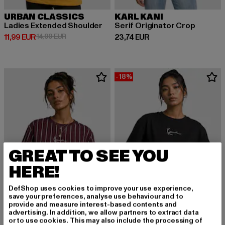
URBAN CLASSICS
KARL KANI
Ladies Extended Shoulder
Serif Originator Crop
Derzeitiger Preis: 11,99 EUR
Aktionspreis: 14,99 EUR
Derzeitiger Preis: 23,74 EUR
11,99 EUR
14,99 EUR
23,74 EUR
-18%
GREAT TO SEE YOU
HERE!
DefShop uses cookies to improve your use experience,
save your preferences, analyse use behaviour and to
provide and measure interest-based contents and
advertising. In addition, we allow partners to extract data
or to use cookies. This may also include the processing of