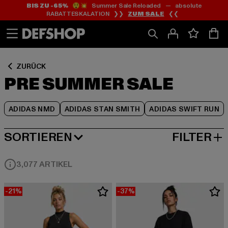
BIS ZU -65%
😲💥 Summer Sale Reloaded — absolute
Zum
Zum
Zum
RABATTESKALATION ❯❯
ZUM SALE
❮❮
Inhalt
Fußzeile
Produktraster
springen
springen
springen
ZURÜCK
PRE SUMMER SALE
ADIDAS NMD
ADIDAS STAN SMITH
ADIDAS SWIFT RUN
SORTIEREN
FILTER
BELIEBTESTE
3,077 ARTIKEL
-21%
-37%