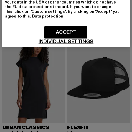
your data in the USA or other countries which do not have
KARL KANI
KARL KANI
the EU data protection standard. If you want to change
Small Signature Essential Pinstripe OS
Small Signature Essential Oversized
this, click on "Custom settings". By clicking on "Accept" you
Derzeitiger Preis: 23,74 EUR
Derzeitiger Preis: 22,95 EUR
Aktionspreis: 
23,74 EUR
22,95 EUR
27,99 EUR
agree to this.
Data protection
ACCEPT
-53%
-20%
INDIVIDUAL SETTINGS
URBAN CLASSICS
FLEXFIT