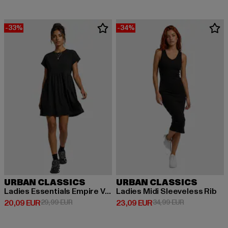
-33%
-34%
URBAN CLASSICS
URBAN CLASSICS
Ladies Essentials Empire Valance
Ladies Midi Sleeveless Rib
Derzeitiger Preis: 20,09 EUR
Aktionspreis: 29,99 EUR
Derzeitiger Preis: 23,09 EUR
Aktionspreis:
20,09 EUR
29,99 EUR
23,09 EUR
34,99 EUR