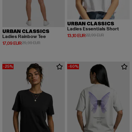
URBAN CLASSICS
Ladies Essentials Short
URBAN CLASSICS
Derzeitiger Preis: 13,10 EUR
Aktionspreis: 2
13,10 EUR
22,99 EUR
Ladies Rainbow Tee
Derzeitiger Preis: 17,09 EUR
Aktionspreis: 29,99 EUR
17,09 EUR
29,99 EUR
-25%
-60%