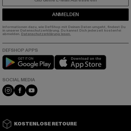
E-MAIL
ANMELDEN
Informationen dazu, wie DefShop mit Deinen Daten umgeht, findest Du
in unserer Datenschutzerklärung. Du kannst Dich jederzeit kostenfei
abmelden.
Datenschutzerklärung lesen.
Play market
App store
Instagram
Facebook
YouTube
KOSTENLOSE RETOURE