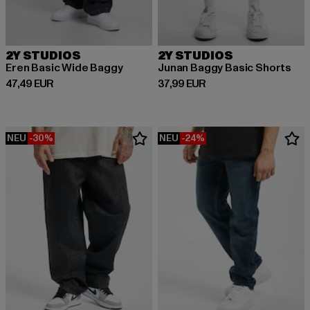
2Y STUDIOS
2Y STUDIOS
Eren Basic Wide Baggy
Junan Baggy Basic Shorts
Derzeitiger Preis: 47,49 EUR
Derzeitiger Preis: 37,99 EUR
47,49 EUR
37,99 EUR
NEU
-30%
NEU
-24%