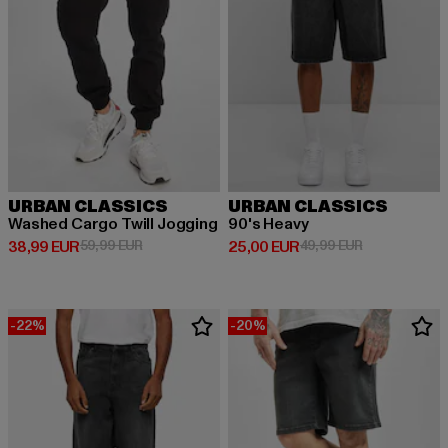
URBAN CLASSICS
URBAN CLASSICS
Washed Cargo Twill Jogging
90's Heavy
Derzeitiger Preis: 38,99 EUR
Aktionspreis: 59,99 EUR
Derzeitiger Preis: 25,00 EUR
Aktionspreis:
38,99 EUR
59,99 EUR
25,00 EUR
49,99 EUR
-22%
-20%