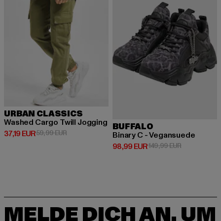
URBAN CLASSICS
Washed Cargo Twill Jogging
BUFFALO
Derzeitiger Preis: 37,19 EUR
Aktionspreis: 59,99 EUR
37,19 EUR
59,99 EUR
Binary C - Vegansuede
Derzeitiger Preis: 98,99 EUR
Aktionspreis
98,99 EUR
149,99 EUR
MELDE DICH AN, UM