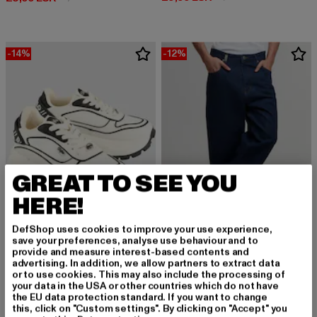
-14%
-12%
GREAT TO SEE YOU
HERE!
DefShop uses cookies to improve your use experience,
save your preferences, analyse use behaviour and to
provide and measure interest-based contents and
advertising. In addition, we allow partners to extract data
BUFFALO
2Y STUDIOS
or to use cookies. This may also include the processing of
Manhatten One
Adrik Basic Baggy Jeans
your data in the USA or other countries which do not have
Derzeitiger Preis: 85,99 EUR
Aktionspreis: 99,99 EUR
Derzeitiger Preis: 43,99 EUR
Aktionspreis:
85,99 EUR
99,99 EUR
43,99 EUR
49,99 EUR
the EU data protection standard. If you want to change
this, click on "Custom settings". By clicking on "Accept" you