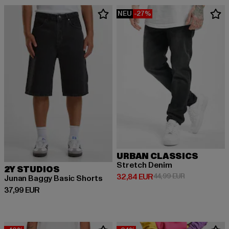
NEU
-27%
URBAN CLASSICS
Stretch Denim
2Y STUDIOS
Derzeitiger Preis: 32,84 EUR
Aktionspreis:
32,84 EUR
44,99 EUR
Junan Baggy Basic Shorts
Derzeitiger Preis: 37,99 EUR
37,99 EUR