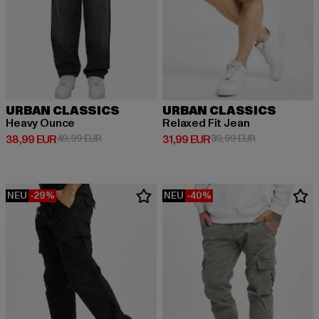
URBAN CLASSICS
URBAN CLASSICS
Heavy Ounce
Relaxed Fit Jean
Derzeitiger Preis: 38,99 EUR
Aktionspreis: 49,99 EUR
Derzeitiger Preis: 31,99 EUR
Aktionspreis: 
38,99 EUR
49,99 EUR
31,99 EUR
39,99 EUR
NEU
-29%
NEU
-40%