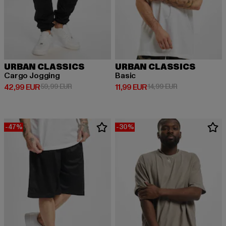
URBAN CLASSICS
URBAN CLASSICS
Cargo Jogging
Basic
Derzeitiger Preis: 42,99 EUR
Aktionspreis: 59,99 EUR
Derzeitiger Preis: 11,99 EUR
Aktionspreis: 1
42,99 EUR
59,99 EUR
11,99 EUR
14,99 EUR
-47%
-30%