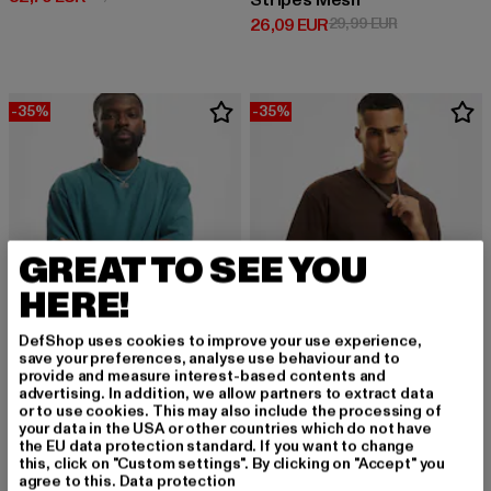
Stripes Mesh
Derzeitiger Preis: 26,09 EUR
Aktionspreis:
26,09 EUR
29,99 EUR
-35%
-35%
GREAT TO SEE YOU
HERE!
DefShop uses cookies to improve your use experience,
save your preferences, analyse use behaviour and to
provide and measure interest-based contents and
advertising. In addition, we allow partners to extract data
or to use cookies. This may also include the processing of
URBAN CLASSICS
URBAN CLASSICS
your data in the USA or other countries which do not have
Tall
Tall Tee
the EU data protection standard. If you want to change
Derzeitiger Preis: 12,99 EUR
Aktionspreis: 19,99 EUR
Derzeitiger Preis: 12,99 EUR
Aktionspreis: 
12,99 EUR
19,99 EUR
12,99 EUR
19,99 EUR
this, click on "Custom settings". By clicking on "Accept" you
agree to this.
Data protection