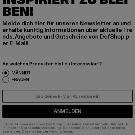
INSPIRIERT ZU BLEI
BEN!
Melde dich hier für unseren Newsletter an und
erhalte künftig Informationen über aktuelle Tre
nds, Angebote und Gutscheine von DefShop p
er E-Mail!
An welchen Produkten bist du interessiert?
MÄNNER
FRAUEN
E-MAIL
ANMELDEN
Informationen dazu, wie DefShop mit Deinen Daten umgeht, findest Du
in unserer Datenschutzerklärung. Du kannst Dich jederzeit kostenfei
abmelden.
Datenschutzerklärung lesen.