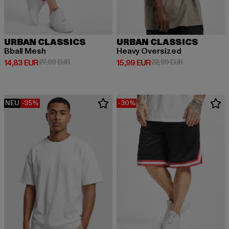
URBAN CLASSICS
URBAN CLASSICS
Bball Mesh
Heavy Oversized
Derzeitiger Preis: 14,83 EUR
Aktionspreis: 27,99 EUR
Derzeitiger Preis: 15,99 EUR
Aktionspreis: 
14,83 EUR
27,99 EUR
15,99 EUR
22,99 EUR
NEU
-35%
-30%