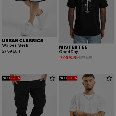
URBAN CLASSICS
Stripes Mesh
MISTER TEE
Derzeitiger Preis: 27,89 EUR
27,89 EUR
Good Day
Derzeitiger Preis: 17,99 EUR
Aktionspreis: 
17,99 EUR
24,99 EUR
NEU
-28%
NEU
-20%