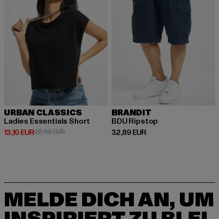
URBAN CLASSICS
BRANDIT
Ladies Essentials Short
BDU Ripstop
Derzeitiger Preis: 13,10 EUR
Aktionspreis: 22,99 EUR
Derzeitiger Preis: 32,89 EUR
13,10 EUR
22,99 EUR
32,89 EUR
MELDE DICH AN, UM