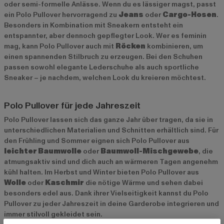
oder semi-formelle Anlässe. Wenn du es lässiger magst, passt
ein Polo Pullover hervorragend zu
Jeans
oder
Cargo-Hosen
.
Besonders in Kombination mit Sneakern entsteht ein
entspannter, aber dennoch gepflegter Look. Wer es feminin
mag, kann Polo Pullover auch mit
Röcken
kombinieren, um
einen spannenden Stilbruch zu erzeugen. Bei den Schuhen
passen sowohl elegante Lederschuhe als auch sportliche
Sneaker – je nachdem, welchen Look du kreieren möchtest.
Polo Pullover für jede Jahreszeit
Polo Pullover lassen sich das ganze Jahr über tragen, da sie in
unterschiedlichen Materialien und Schnitten erhältlich sind. Für
den Frühling und Sommer eignen sich Polo Pullover aus
leichter Baumwolle
oder
Baumwoll-Mischgewebe
, die
atmungsaktiv sind und dich auch an wärmeren Tagen angenehm
kühl halten. Im Herbst und Winter bieten Polo Pullover aus
Wolle
oder
Kaschmir
die nötige Wärme und sehen dabei
besonders edel aus. Dank ihrer Vielseitigkeit kannst du Polo
Pullover zu jeder Jahreszeit in deine Garderobe integrieren und
immer stilvoll gekleidet sein.