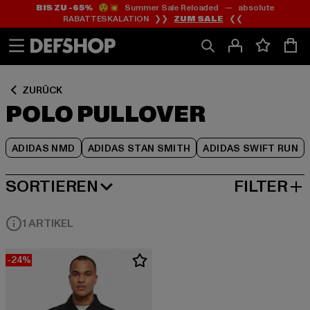
BIS ZU -65%
😲💥 Summer Sale Reloaded — absolute
Zum
Zum
Zum
RABATTESKALATION ❯❯
ZUM SALE
❮❮
Inhalt
Fußzeile
Produktraster
springen
springen
springen
ZURÜCK
POLO PULLOVER
ADIDAS NMD
ADIDAS STAN SMITH
ADIDAS SWIFT RUN
SORTIEREN
FILTER
BELIEBTESTE
1 ARTIKEL
-24%