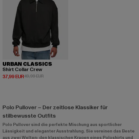
URBAN CLASSICS
Shirt Collar Crew
Derzeitiger Preis: 37,99 EUR
Aktionspreis: 49,99 EUR
37,99 EUR
49,99 EUR
Polo Pullover – Der zeitlose Klassiker für
stilbewusste Outfits
Polo Pullover sind die perfekte Mischung aus sportlicher
Lässigkeit und eleganter Ausstrahlung. Sie vereinen das Beste
aus zwei Welten: den klassischen Kragen eines Poloshirts und