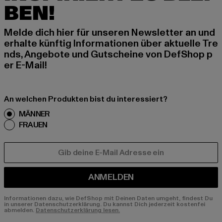
BEN!
Melde dich hier für unseren Newsletter an und
erhalte künftig Informationen über aktuelle Tre
nds, Angebote und Gutscheine von DefShop p
er E-Mail!
An welchen Produkten bist du interessiert?
MÄNNER
FRAUEN
E-MAIL
ANMELDEN
Informationen dazu, wie DefShop mit Deinen Daten umgeht, findest Du
in unserer Datenschutzerklärung. Du kannst Dich jederzeit kostenfei
abmelden.
Datenschutzerklärung lesen.