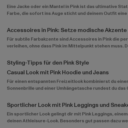
Eine
Jacke oder ein Mantel in Pink
ist das ultimative Sta
Farbe, die sofort ins Auge sticht und deinem Outfit eine
Accessoires in Pink: Setze modische Akzente
Für subtile Farbakzente sind Accessoires in Pink die pe
verleihen, ohne dass Pink im Mittelpunkt stehen muss. Di
Styling-Tipps für den Pink Style
Casual Look mit Pink Hoodie und Jeans
Für einen entspannten Freizeitlook kombinierst du einen 
Sonnenbrille und einer Umhängetasche rundest du das Ou
Sportlicher Look mit Pink Leggings und Sneak
Ein sportlicher Look gelingt dir mit Pink Leggings, einem
deinen Athleisure-Look. Besonders gut passen dazu wei