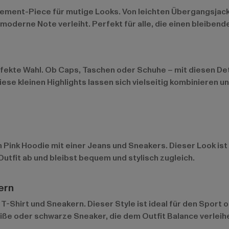
tement-Piece für mutige Looks. Von leichten Übergangsjacke
 moderne Note verleiht. Perfekt für alle, die einen bleiben
rfekte Wahl. Ob
Caps
, Taschen oder Schuhe – mit diesen De
ese kleinen Highlights lassen sich vielseitig kombinieren u
Pink Hoodie mit einer Jeans und Sneakers. Dieser Look ist ei
tfit ab und bleibst bequem und stylisch zugleich.
ern
 T-Shirt und Sneakern. Dieser Style ist ideal für den Sport 
ße oder schwarze Sneaker, die dem Outfit Balance verleih