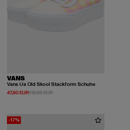
VANS
Vans Ua Old Skool Stackform Schuhe
Derzeitiger Preis: 47,60 EUR
Aktionspreis: 118,99 EUR
47,60 EUR
118,99 EUR
-17%