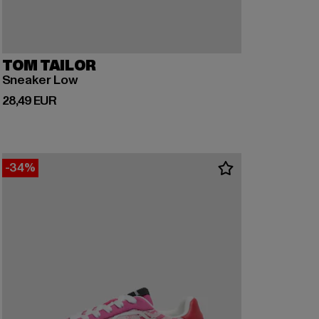
TOM TAILOR
Sneaker Low
Derzeitiger Preis: 28,49 EUR
28,49 EUR
-34%