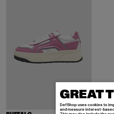
GREAT T
DefShop uses cookies to imp
and measure interest-based c
This may also include the pr