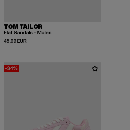
TOM TAILOR
Flat Sandals - Mules
Derzeitiger Preis: 45,99 EUR
45,99 EUR
-34%