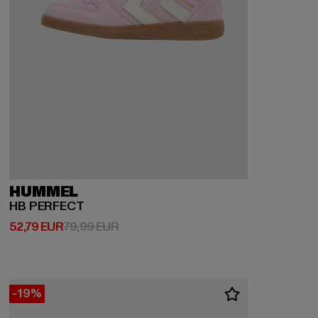
HUMMEL
HB PERFECT
Derzeitiger Preis: 52,79 EUR
Aktionspreis: 79,99 EUR
52,79 EUR
79,99 EUR
-19%