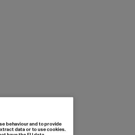
se behaviour and to provide
xtract data or to use cookies.
not have the EU data