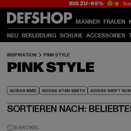
BIS ZU -65%
😲💥 Sum
MÄNNER
FRAUEN
NEU
BEKLEIDUNG
SCHUHE
ACCESSOIRES
INSPIRATION
PINK STYLE
PINK STYLE
ADIDAS NMD
ADIDAS STAN SMITH
ADIDAS SWIFT RUN
SORTIEREN NACH:
BELIEBTE
8 ARTIKEL