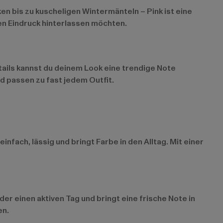
n bis zu kuscheligen Wintermänteln – Pink ist eine
den Eindruck hinterlassen möchten.
tails kannst du deinem Look eine trendige Note
nd passen zu fast jedem Outfit.
nfach, lässig und bringt Farbe in den Alltag. Mit einer
oder einen aktiven Tag und bringt eine frische Note in
en.