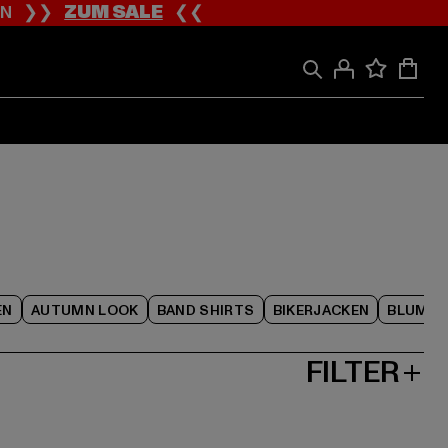
ION ❯❯
ZUM SALE
❮❮
EN
AUTUMN LOOK
BAND SHIRTS
BIKERJACKEN
BLUME
FILTER