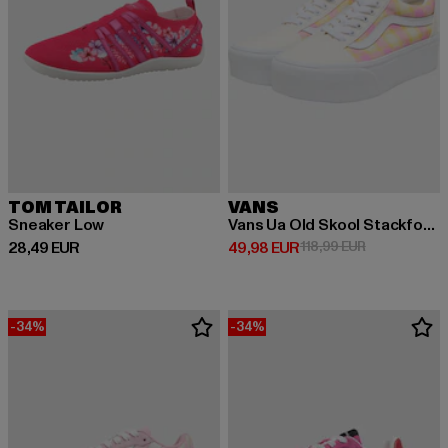
TOM TAILOR
VANS
Sneaker Low
Vans Ua Old Skool Stackform Schuhe
Derzeitiger Preis: 28,49 EUR
Derzeitiger Preis: 49,98 EUR
Aktionspreis:
28,49 EUR
49,98 EUR
118,99 EUR
-34%
-34%