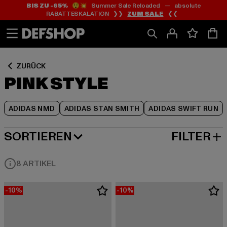
BIS ZU -65%
😲💥 Summer Sale Reloaded — absolute
Zum
Zum
Zum
RABATTESKALATION ❯❯
ZUM SALE
❮❮
Inhalt
Fußzeile
Produktraster
springen
springen
springen
ZURÜCK
PINK STYLE
ADIDAS NMD
ADIDAS STAN SMITH
ADIDAS SWIFT RUN
SORTIEREN
FILTER
BELIEBTESTE
8 ARTIKEL
-10%
-10%