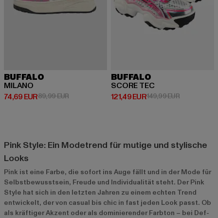
BUFFALO
BUFFALO
MILANO
SCORE TEC
Derzeitiger Preis: 74,69 EUR
Aktionspreis: 89,99 EUR
Derzeitiger Preis: 121,49 EUR
Aktionspreis
74,69 EUR
89,99 EUR
121,49 EUR
149,99 EUR
Pink Style: Ein Modetrend für mutige und stylische
Looks
Pink ist eine Farbe, die sofort ins Auge fällt und in der Mode für
Selbstbewusstsein, Freude und Individualität steht. Der Pink
Style hat sich in den letzten Jahren zu einem echten Trend
entwickelt, der von casual bis chic in fast jeden Look passt. Ob
als kräftiger Akzent oder als dominierender Farbton – bei Def-