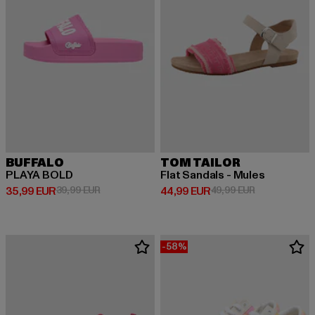
BUFFALO
TOM TAILOR
PLAYA BOLD
Flat Sandals - Mules
Derzeitiger Preis: 35,99 EUR
Aktionspreis: 39,99 EUR
Derzeitiger Preis: 44,99 EUR
Aktionspreis:
35,99 EUR
39,99 EUR
44,99 EUR
49,99 EUR
-58%