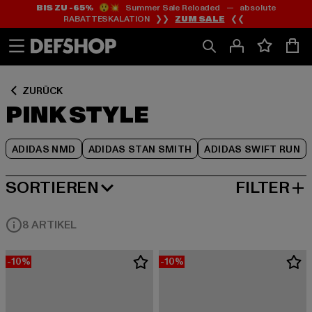
BIS ZU -65%
😲💥 Summer Sale Reloaded — absolute
Zum
Zum
Zum
RABATTESKALATION ❯❯
ZUM SALE
❮❮
Inhalt
Fußzeile
Produktraster
springen
springen
springen
ZURÜCK
PINK STYLE
ADIDAS NMD
ADIDAS STAN SMITH
ADIDAS SWIFT RUN
SORTIEREN
FILTER
BELIEBTESTE
8 ARTIKEL
-10%
-10%