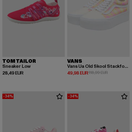
TOM TAILOR
VANS
Sneaker Low
Vans Ua Old Skool Stackform Schuhe
Derzeitiger Preis: 28,49 EUR
Derzeitiger Preis: 49,98 EUR
Aktionspreis:
28,49 EUR
49,98 EUR
118,99 EUR
-34%
-34%