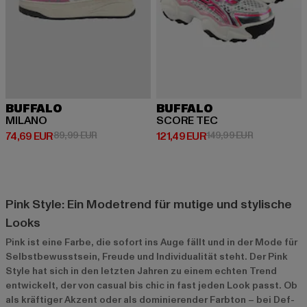
BUFFALO
BUFFALO
MILANO
SCORE TEC
Derzeitiger Preis: 74,69 EUR
Aktionspreis: 89,99 EUR
Derzeitiger Preis: 121,49 EUR
Aktionspreis
74,69 EUR
89,99 EUR
121,49 EUR
149,99 EUR
Pink Style: Ein Modetrend für mutige und stylische
Looks
Pink ist eine Farbe, die sofort ins Auge fällt und in der Mode für
Selbstbewusstsein, Freude und Individualität steht. Der Pink
Style hat sich in den letzten Jahren zu einem echten Trend
entwickelt, der von casual bis chic in fast jeden Look passt. Ob
als kräftiger Akzent oder als dominierender Farbton – bei Def-