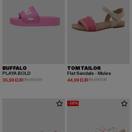
BUFFALO
TOM TAILOR
PLAYA BOLD
Flat Sandals - Mules
Derzeitiger Preis: 35,99 EUR
Aktionspreis: 39,99 EUR
Derzeitiger Preis: 44,99 EUR
Aktionspreis:
35,99 EUR
39,99 EUR
44,99 EUR
49,99 EUR
-58%