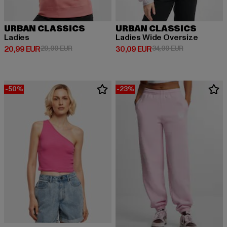
URBAN CLASSICS
URBAN CLASSICS
Ladies
Ladies Wide Oversize
Derzeitiger Preis: 20,99 EUR
Aktionspreis: 29,99 EUR
Derzeitiger Preis: 30,09 EUR
Aktionspreis:
20,99 EUR
29,99 EUR
30,09 EUR
34,99 EUR
-50%
-23%