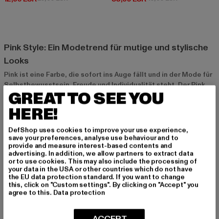
Pink Style: Ein Modetrend für mutige und stylische
Looks
Pink ist eine Farbe, die sofort ins Auge fällt und in der Mode für
Selbstbewusstsein, Freude und Individualität steht. Der Pink
GREAT TO SEE YOU
Style hat sich in den letzten Jahren zu einem echten Trend
entwickelt, der von casual bis chic in fast jeden Look passt. Ob
HERE!
als kräftiger Akzent oder als dominierender Farbton – bei Def-
Shop findest du eine große Auswahl an pinken
DefShop uses cookies to improve your use experience,
Kleidungsstücken und Accessoires, die deinen Style perfekt
save your preferences, analyse use behaviour and to
provide and measure interest-based contents and
unterstreichen.
advertising. In addition, we allow partners to extract data
or to use cookies. This may also include the processing of
your data in the USA or other countries which do not have
Warum Pink ein Must-have in der Mode ist
the EU data protection standard. If you want to change
this, click on "Custom settings". By clicking on "Accept" you
Vielseitigkeit und Ausdrucksstärke
agree to this.
Data protection
Pink ist vielseitig und reicht von zarten, pastelligen Tönen bis
hin zu kräftigem Fuchsia oder Neonpink. Diese Vielfalt macht es