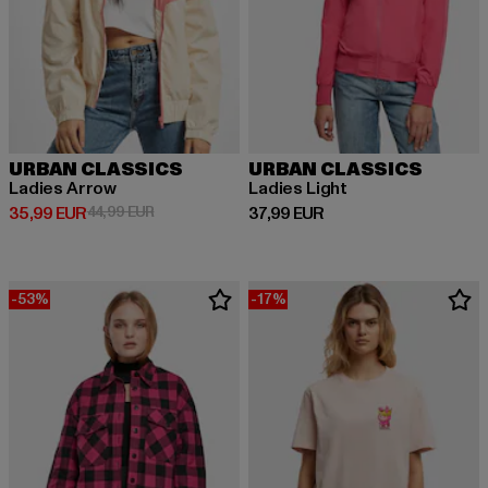
URBAN CLASSICS
URBAN CLASSICS
Ladies Arrow
Ladies Light
Derzeitiger Preis: 35,99 EUR
Aktionspreis: 44,99 EUR
Derzeitiger Preis: 37,99 EUR
35,99 EUR
44,99 EUR
37,99 EUR
-53%
-17%