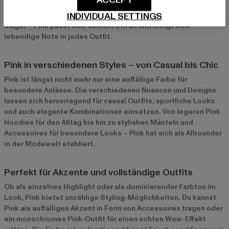
ACCEPT
leicht, den Farbton in unterschiedliche Looks einzubinden.
INDIVIDUAL SETTINGS
Egal, ob du es dezent und romantisch oder auffällig und mutig
magst – Pink passt sich deinem Stil an und bringt eine
lebendige Note in jedes Outfit.
Pink in verschiedenen Styles – von Casual bis Chic
Pink ist längst nicht mehr nur eine auffällige Farbe für
besondere Anlässe. Die verschiedenen Nuancen und Designs
lassen sich hervorragend für casual Outfits, sportliche Looks
und auch elegante Kombinationen einsetzen. Von legeren Pink
Hoodies für den Alltag bis hin zu stylishen Mänteln und
Accessoires für besondere Looks – Pink hat sich als Allrounder
in der Modewelt etabliert.
Perfekt für Akzente und vollständige Outfits
Ob als einzelnes Highlight oder als dominierender Farbton im
Look, Pink bietet unzählige Styling-Möglichkeiten. Du kannst
Pink als auffälligen Akzent in Form von Accessoires tragen oder
ein monochromes Pink-Outfit für einen echten Wow-Effekt