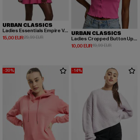
URBAN CLASSICS
Ladies Essentials Empire Valance
URBAN CLASSICS
Derzeitiger Preis: 15,00 EUR
Aktionspreis: 29,99 EUR
15,00 EUR
29,99 EUR
Ladies Cropped Button Up Rib
Derzeitiger Preis: 10,00 EUR
Aktionspreis: 
10,00 EUR
19,99 EUR
-30%
-14%