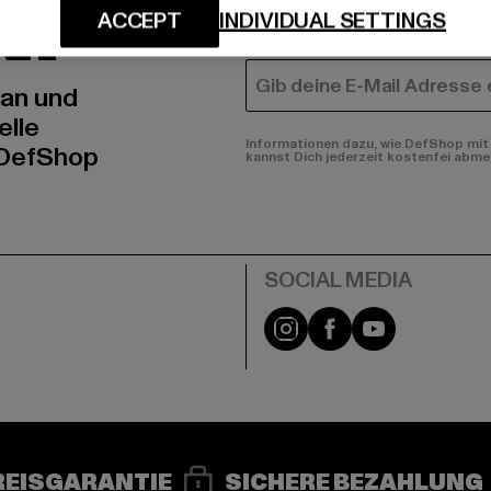
N!
MÄNNER
ACCEPT
INDIVIDUAL SETTINGS
FRAUEN
E-MAIL
 an und
elle
Informationen dazu, wie DefShop mit 
 DefShop
kannst Dich jederzeit kostenfei abme
e
Instagram
Facebook
YouTube
REISGARANTIE
SICHERE BEZAHLUNG