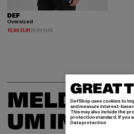
DEF
Oversized
Derzeitiger Preis: 15,99 EUR
Aktionspreis: 19,99 EUR
15,99 EUR
19,99 EUR
GREAT T
MELDE DIC
DefShop uses cookies to imp
and measure interest-based c
UM INSPIR
This may also include the pr
protection standard. If you w
Data protection