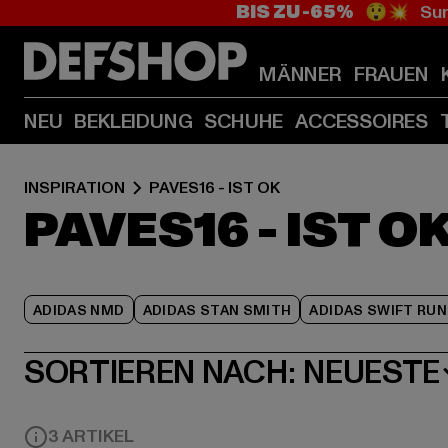
BIS ZU -65%
😲💥 Sum
MÄNNER
FRAUEN
NEU
BEKLEIDUNG
SCHUHE
ACCESSOIRES
INSPIRATION
PAVES16 - IST OK
PAVES16 - IST O
ADIDAS NMD
ADIDAS STAN SMITH
ADIDAS SWIFT RUN
SORTIEREN NACH:
NEUESTE
3 ARTIKEL