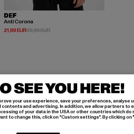
DEF
Anti Corona
Derzeitiger Preis: 21,99 EUR
Aktionspreis: 39,99 EUR
21,99 EUR
39,99 EUR
O SEE YOU HERE!
H AN,
rove your use experience, save your preferences, analyse u
ontents and advertising. In addition, we allow partners to e
IERT
ocessing of your data in the USA or other countries which do 
ant to change this, click on "Custom settings". By clicking on 
An welchen Produkten bist