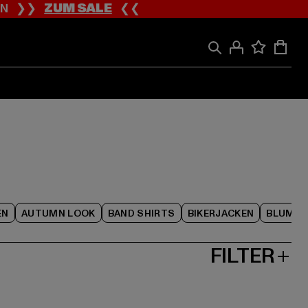
ION ❯❯
ZUM SALE
❮❮
EN
AUTUMN LOOK
BAND SHIRTS
BIKERJACKEN
BLUME
FILTER