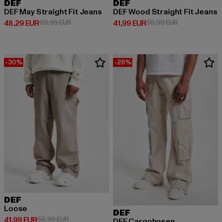
DEF
DEF
DEF May Straight Fit Jeans
DEF Wood Straight Fit Jeans
Derzeitiger Preis: 48,29 EUR
Aktionspreis: 69,99 EUR
Derzeitiger Preis: 41,99 EUR
Aktionspreis: 
48,29 EUR
69,99 EUR
41,99 EUR
59,99 EUR
-30%
-28%
DEF
Loose
DEF
Derzeitiger Preis: 41,99 EUR
Aktionspreis: 59,99 EUR
41,99 EUR
59,99 EUR
DEF Cargohosen