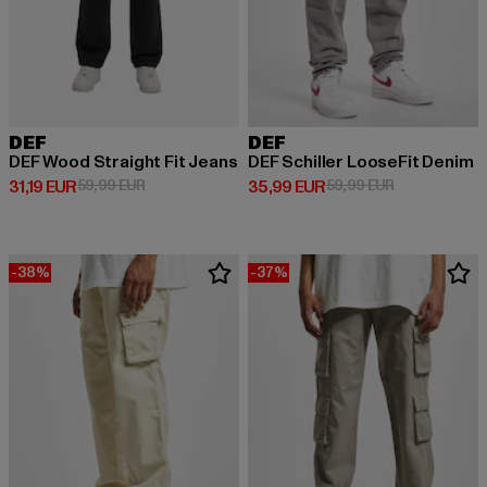
DEF
DEF
DEF Wood Straight Fit Jeans
DEF Schiller LooseFit Denim
Derzeitiger Preis: 31,19 EUR
Aktionspreis: 59,99 EUR
Derzeitiger Preis: 35,99 EUR
Aktionspreis:
31,19 EUR
59,99 EUR
35,99 EUR
59,99 EUR
-38%
-37%