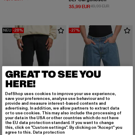
Derzeitiger Preis: 35,99 EUR
Aktionspreis:
35,99 EUR
49,99 EUR
NEU
-28%
-27%
GREAT TO SEE YOU
HERE!
DefShop uses cookies to improve your use experience,
save your preferences, analyse use behaviour and to
provide and measure interest-based contents and
advertising. In addition, we allow partners to extract data
or to use cookies. This may also include the processing of
DEF
your data in the USA or other countries which do not have
Matteo
DEF
the EU data protection standard. If you want to change
Derzeitiger Preis: 35,99 EUR
Aktionspreis: 49,99 EUR
35,99 EUR
49,99 EUR
DEF SKATER Shorts
this, click on "Custom settings". By clicking on "Accept" you
agree to this.
Data protection
Derzeitiger Preis: 32,84 EUR
Aktionspreis:
32,84 EUR
44,99 EUR