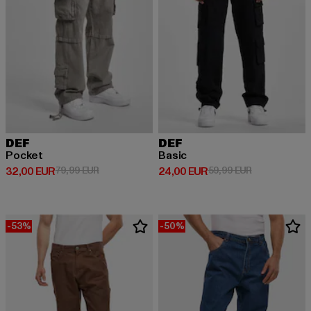
DEF
DEF
Pocket
Basic
Derzeitiger Preis: 32,00 EUR
Aktionspreis: 79,99 EUR
Derzeitiger Preis: 24,00 EUR
Aktionspreis:
32,00 EUR
79,99 EUR
24,00 EUR
59,99 EUR
-53%
-50%