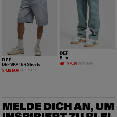
DEF
Slim
DEF
Derzeitiger Preis: 46,19 EUR
Aktionspreis: 
46,19 EUR
59,99 EUR
DEF SKATER Shorts
Derzeitiger Preis: 34,19 EUR
Aktionspreis: 44,99 EUR
34,19 EUR
44,99 EUR
MELDE DICH AN, UM
INSPIRIERT ZU BLEI