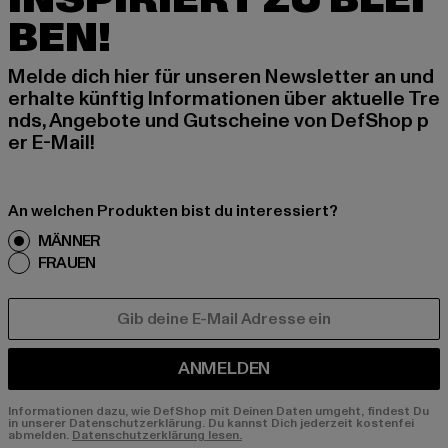
BEN!
Melde dich hier für unseren Newsletter an und
erhalte künftig Informationen über aktuelle Tre
nds, Angebote und Gutscheine von DefShop p
er E-Mail!
An welchen Produkten bist du interessiert?
MÄNNER
FRAUEN
E-MAIL
ANMELDEN
Informationen dazu, wie DefShop mit Deinen Daten umgeht, findest Du
in unserer Datenschutzerklärung. Du kannst Dich jederzeit kostenfei
abmelden.
Datenschutzerklärung lesen.