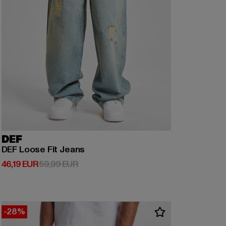
DEF
DEF Loose Fit Jeans
Derzeitiger Preis: 46,19 EUR
Aktionspreis: 59,99 EUR
46,19 EUR
59,99 EUR
-28%