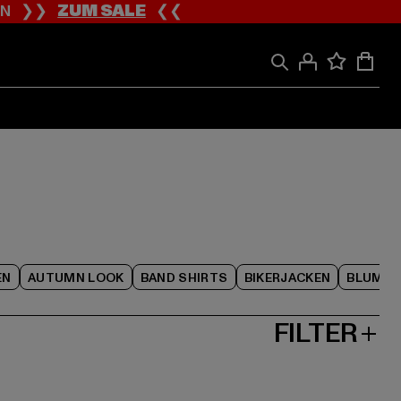
ION ❯❯
ZUM SALE
❮❮
EN
AUTUMN LOOK
BAND SHIRTS
BIKERJACKEN
BLUME
FILTER