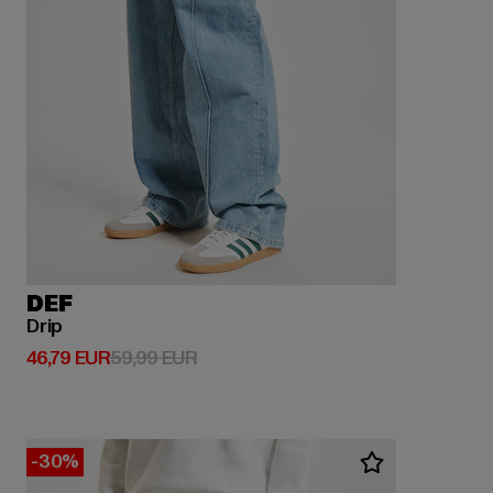
DEF
Drip
Derzeitiger Preis: 46,79 EUR
Aktionspreis: 59,99 EUR
46,79 EUR
59,99 EUR
-30%