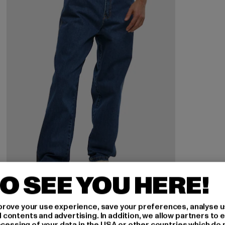
O SEE YOU HERE!
DEF
rove your use experience, save your preferences, analyse u
Tapered Loose Fit
ontents and advertising. In addition, we allow partners to e
ocessing of your data in the USA or other countries which do 