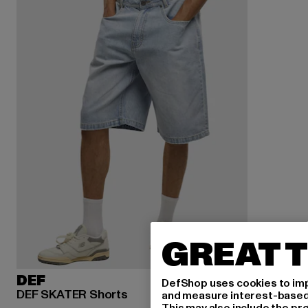
GREAT T
DEF
DefShop uses cookies to imp
DEF SKATER Shorts
and measure interest-based c
This may also include the pr