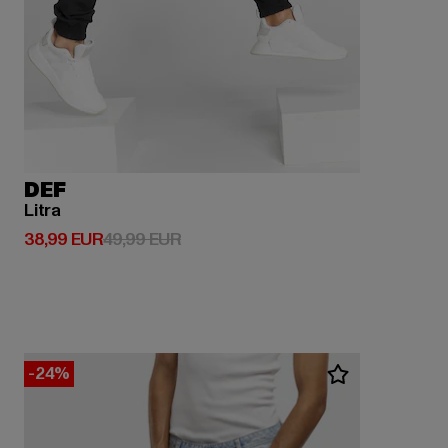
DEF
Litra
Derzeitiger Preis: 38,99 EUR
Aktionspreis: 49,99 EUR
38,99 EUR
49,99 EUR
-24%