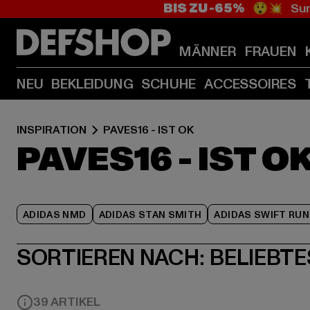
BIS ZU -65%
😲💥 Sum
MÄNNER
FRAUEN
NEU
BEKLEIDUNG
SCHUHE
ACCESSOIRES
INSPIRATION
PAVES16 - IST OK
PAVES16 - IST O
ADIDAS NMD
ADIDAS STAN SMITH
ADIDAS SWIFT RUN
SORTIEREN NACH:
BELIEBTE
39 ARTIKEL