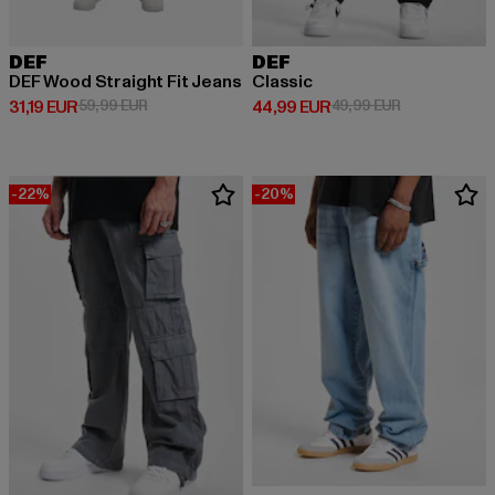
DEF
DEF
DEF Wood Straight Fit Jeans
Classic
Derzeitiger Preis: 31,19 EUR
Aktionspreis: 59,99 EUR
Derzeitiger Preis: 44,99 EUR
Aktionspreis:
31,19 EUR
59,99 EUR
44,99 EUR
49,99 EUR
-22%
-20%