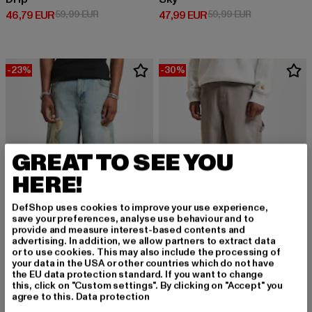
Derzeitiger Preis: 46,79 EUR
Aktionspreis: 59,99 EUR
Derzeitiger Preis: 47,99 EUR
Aktionspreis:
46,79 EUR
59,99 EUR
47,99 EUR
59,99 EUR
-23%
-30%
GREAT TO SEE YOU
HERE!
DefShop uses cookies to improve your use experience,
save your preferences, analyse use behaviour and to
provide and measure interest-based contents and
advertising. In addition, we allow partners to extract data
or to use cookies. This may also include the processing of
your data in the USA or other countries which do not have
DEF
DEF
the EU data protection standard. If you want to change
DEF Loose Fit Jeans
Loose
this, click on "Custom settings". By clicking on "Accept" you
Derzeitiger Preis: 46,19 EUR
Aktionspreis: 59,99 EUR
Derzeitiger Preis: 41,99 EUR
Aktionspreis: 
46,19 EUR
59,99 EUR
41,99 EUR
59,99 EUR
agree to this.
Data protection