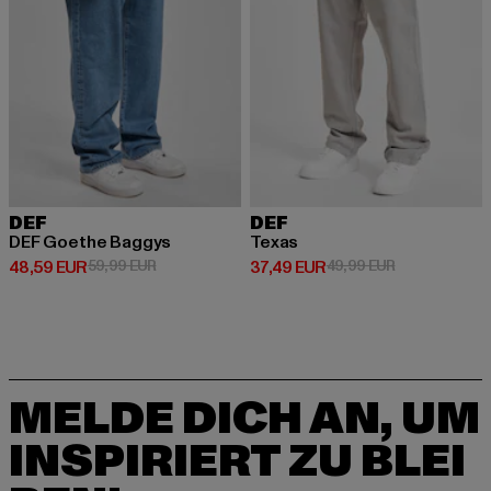
DEF
DEF
DEF Goethe Baggys
Texas
Derzeitiger Preis: 48,59 EUR
Aktionspreis: 59,99 EUR
Derzeitiger Preis: 37,49 EUR
Aktionspreis:
48,59 EUR
59,99 EUR
37,49 EUR
49,99 EUR
MELDE DICH AN, UM
INSPIRIERT ZU BLEI