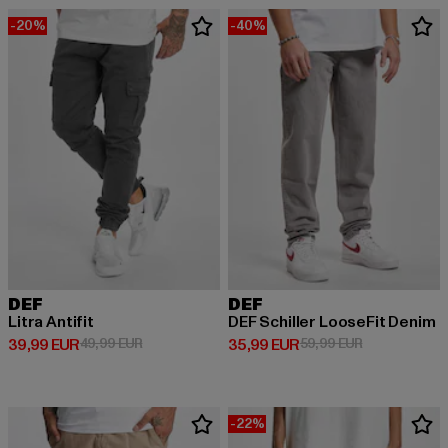
-20%
-40%
DEF
DEF
Litra Antifit
DEF Schiller LooseFit Denim
Derzeitiger Preis: 39,99 EUR
Aktionspreis: 49,99 EUR
Derzeitiger Preis: 35,99 EUR
Aktionspreis:
39,99 EUR
49,99 EUR
35,99 EUR
59,99 EUR
-22%