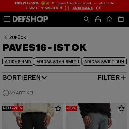
BIS ZU -65%
😲💥 Summer Sale Reloaded — absolute
Zum
Zum
Zum
RABATTESKALATION ❯❯
ZUM SALE
❮❮
Inhalt
Fußzeile
Produktraster
springen
springen
springen
ZURÜCK
PAVES16 - IST OK
ADIDAS NMD
ADIDAS STAN SMITH
ADIDAS SWIFT RUN
SORTIEREN
FILTER
BELIEBTESTE
39 ARTIKEL
NEU
-28%
-28%