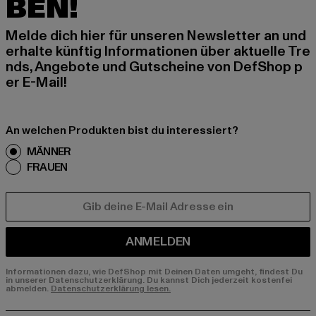
BEN!
Melde dich hier für unseren Newsletter an und
erhalte künftig Informationen über aktuelle Tre
nds, Angebote und Gutscheine von DefShop p
er E-Mail!
An welchen Produkten bist du interessiert?
MÄNNER
FRAUEN
E-MAIL
ANMELDEN
Informationen dazu, wie DefShop mit Deinen Daten umgeht, findest Du
in unserer Datenschutzerklärung. Du kannst Dich jederzeit kostenfei
abmelden.
Datenschutzerklärung lesen.