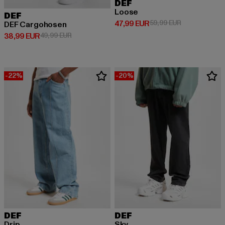
DEF
Loose
DEF
Derzeitiger Preis: 47,99 EUR
Aktionspreis:
47,99 EUR
59,99 EUR
DEF Cargohosen
Derzeitiger Preis: 38,99 EUR
Aktionspreis: 49,99 EUR
38,99 EUR
49,99 EUR
-22%
-20%
DEF
DEF
Drip
Sky