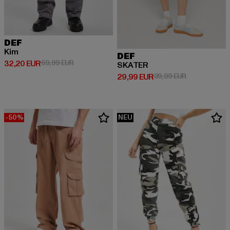
DEF
Kim
DEF
Derzeitiger Preis: 32,20 EUR
Aktionspreis: 69,99 EUR
32,20 EUR
69,99 EUR
SKATER
Derzeitiger Preis: 29,99 EUR
Aktionspreis:
29,99 EUR
39,99 EUR
-50%
NEU