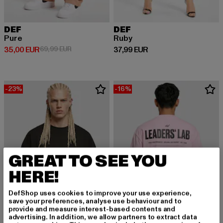
DEF
DEF
Pure
Ruby
Derzeitiger Preis: 35,00 EUR
Aktionspreis: 69,99 EUR
Derzeitiger Preis: 37,99 EUR
35,00 EUR
69,99 EUR
37,99 EUR
-23%
-16%
GREAT TO SEE YOU
HERE!
DefShop uses cookies to improve your use experience,
save your preferences, analyse use behaviour and to
provide and measure interest-based contents and
advertising. In addition, we allow partners to extract data