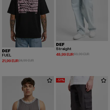
DEF
Straight
DEF
Derzeitiger Preis: 48,99 EUR
Aktionspreis:
48,99 EUR
69,99 EUR
FUEL
Derzeitiger Preis: 21,99 EUR
Aktionspreis: 24,99 EUR
21,99 EUR
24,99 EUR
-51%