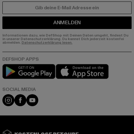
E-MAIL
ANMELDEN
Informationen dazu, wie DefShop mit Deinen Daten umgeht, findest Du
in unserer Datenschutzerklärung. Du kannst Dich jederzeit kostenfei
abmelden.
Datenschutzerklärung lesen.
Play market
App store
Instagram
Facebook
YouTube