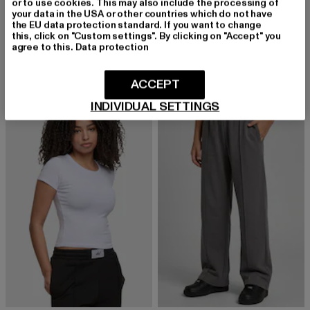
or to use cookies. This may also include the processing of
your data in the USA or other countries which do not have
DEF
DEF
the EU data protection standard. If you want to change
BERRY
LEADER
this, click on "Custom settings". By clicking on "Accept" you
agree to this.
Data protection
Derzeitiger Preis: 23,09 EUR
Aktionspreis: 29,99 EUR
Derzeitiger Preis: 20,99 EUR
Aktionspreis:
23,09 EUR
29,99 EUR
20,99 EUR
24,99 EUR
ACCEPT
INDIVIDUAL SETTINGS
-10%
-22%