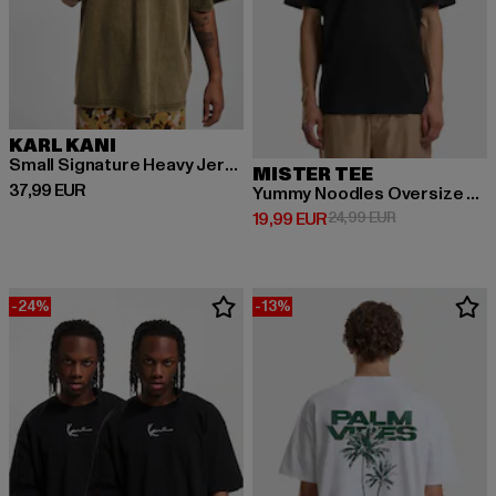
KARL KANI
Small Signature Heavy Jersey Washed Boxy
MISTER TEE
Derzeitiger Preis: 37,99 EUR
37,99 EUR
Yummy Noodles Oversize Tee
Derzeitiger Preis: 19,99 EUR
Aktionspreis: 
19,99 EUR
24,99 EUR
-24%
-13%