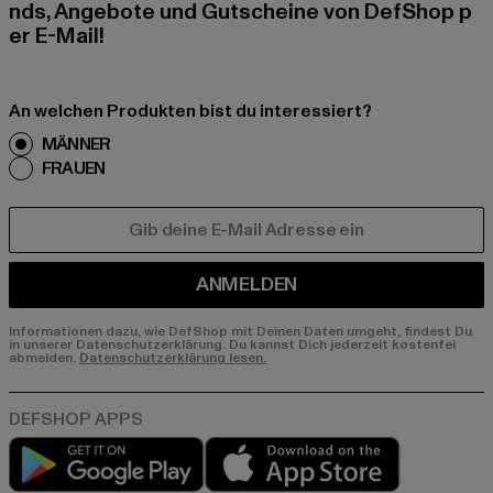
nds, Angebote und Gutscheine von DefShop p
er E-Mail!
An welchen Produkten bist du interessiert?
MÄNNER
FRAUEN
E-MAIL
ANMELDEN
Informationen dazu, wie DefShop mit Deinen Daten umgeht, findest Du
in unserer Datenschutzerklärung. Du kannst Dich jederzeit kostenfei
abmelden.
Datenschutzerklärung lesen.
Play market
App store