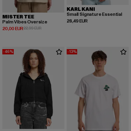
KARL KANI
Small Signature Essential
MISTER TEE
Derzeitiger Preis: 28,49 EUR
28,49 EUR
Palm Vibes Oversize
Derzeitiger Preis: 20,00 EUR
Aktionspreis: 22,99 EUR
20,00 EUR
22,99 EUR
-46%
-13%