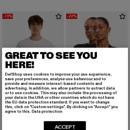
-13%
-22%
GREAT TO SEE YOU
HERE!
DefShop uses cookies to improve your use experience,
save your preferences, analyse use behaviour and to
provide and measure interest-based contents and
advertising. In addition, we allow partners to extract data
or to use cookies. This may also include the processing of
your data in the USA or other countries which do not have
the EU data protection standard. If you want to change
MISTER TEE
KARL KANI
this, click on "Custom settings". By clicking on "Accept" you
Lemon Soda Tee
Small Signature 2-Pack Essential Tight
agree to this.
Data protection
Derzeitiger Preis: 20,00 EUR
Aktionspreis: 22,99 EUR
Derzeitiger Preis: 35,09 EUR
Aktionspreis:
20,00 EUR
22,99 EUR
35,09 EUR
44,99 EUR
ACCEPT