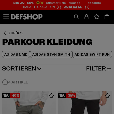
BIS ZU -65%
😲💥 Summer Sale Reloaded — absolute
Zum
Zum
Zum
RABATTESKALATION ❯❯
ZUM SALE
❮❮
Inhalt
Fußzeile
Produktraster
springen
springen
springen
ZURÜCK
PARKOUR KLEIDUNG
ADIDAS NMD
ADIDAS STAN SMITH
ADIDAS SWIFT RUN
SORTIEREN
FILTER
BELIEBTESTE
4 ARTIKEL
NEU
-40%
NEU
-35%