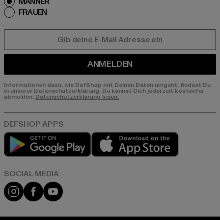
MÄNNER
FRAUEN
E-MAIL
ANMELDEN
Informationen dazu, wie DefShop mit Deinen Daten umgeht, findest Du
in unserer Datenschutzerklärung. Du kannst Dich jederzeit kostenfei
abmelden.
Datenschutzerklärung lesen.
Play market
App store
Instagram
Facebook
YouTube