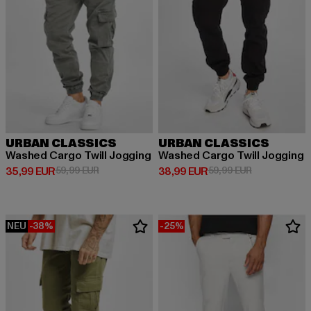
URBAN CLASSICS
URBAN CLASSICS
Washed Cargo Twill Jogging
Washed Cargo Twill Jogging
Derzeitiger Preis: 35,99 EUR
Aktionspreis: 59,99 EUR
Derzeitiger Preis: 38,99 EUR
Aktionspreis:
35,99 EUR
59,99 EUR
38,99 EUR
59,99 EUR
NEU
-38%
-25%