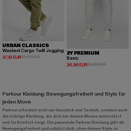
URBAN CLASSICS
Washed Cargo Twill Jogging
2Y PREMIUM
Derzeitiger Preis: 37,19 EUR
Aktionspreis: 59,99 EUR
37,19 EUR
59,99 EUR
Basic
Derzeitiger Preis: 26,99 EUR
Aktionspreis:
26,99 EUR
35,99 EUR
Parkour Kleidung: Bewegungsfreiheit und Style für
jeden Move
Parkour erfordert nicht nur Geschick und Technik, sondern auch
die richtige Kleidung, die dich bei deinen Moves unterstützt
und für Komfort sorgt. Die passende Parkour Kleidung gibt dir
Bewegungsfreiheit und schützt dich, ohne deinen Style zu