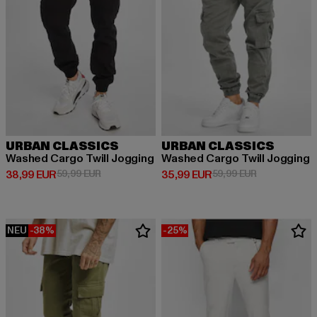
URBAN CLASSICS
URBAN CLASSICS
Washed Cargo Twill Jogging
Washed Cargo Twill Jogging
Derzeitiger Preis: 38,99 EUR
Aktionspreis: 59,99 EUR
Derzeitiger Preis: 35,99 EUR
Aktionspreis:
38,99 EUR
59,99 EUR
35,99 EUR
59,99 EUR
NEU
-38%
-25%