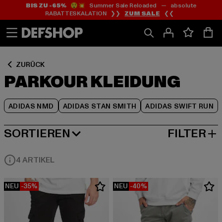
BIS ZU -65%
😲💥 Summer Sale Reloaded — absolute
Zum
Zum
Zum
RABATTESKALATION ❯❯
ZUM SALE
❮❮
Inhalt
Fußzeile
Produktraster
springen
springen
springen
ZURÜCK
PARKOUR KLEIDUNG
ADIDAS NMD
ADIDAS STAN SMITH
ADIDAS SWIFT RUN
SORTIEREN
FILTER
BELIEBTESTE
4 ARTIKEL
NEU
-35%
NEU
-40%