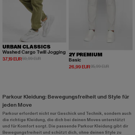
URBAN CLASSICS
Washed Cargo Twill Jogging
2Y PREMIUM
Derzeitiger Preis: 37,19 EUR
Aktionspreis: 59,99 EUR
37,19 EUR
59,99 EUR
Basic
Derzeitiger Preis: 26,99 EUR
Aktionspreis:
26,99 EUR
35,99 EUR
Parkour Kleidung: Bewegungsfreiheit und Style für
jeden Move
Parkour erfordert nicht nur Geschick und Technik, sondern auch
die richtige Kleidung, die dich bei deinen Moves unterstützt
und für Komfort sorgt. Die passende Parkour Kleidung gibt dir
Bewegungsfreiheit und schützt dich, ohne deinen Style zu