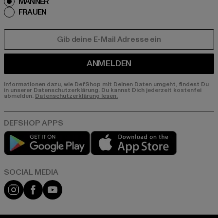
MÄNNER
FRAUEN
E-MAIL
ANMELDEN
Informationen dazu, wie DefShop mit Deinen Daten umgeht, findest Du
in unserer Datenschutzerklärung. Du kannst Dich jederzeit kostenfei
abmelden.
Datenschutzerklärung lesen.
Play market
App store
Instagram
Facebook
YouTube