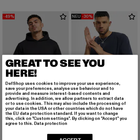
-49%
NEU
-30%
GREAT TO SEE YOU
HERE!
DefShop uses cookies to improve your use experience,
save your preferences, analyse use behaviour and to
provide and measure interest-based contents and
advertising. In addition, we allow partners to extract data
URBAN CLASSICS
or to use cookies. This may also include the processing of
your data in the USA or other countries which do not have
Heavy Oversized
URBAN CLASSICS
the EU data protection standard. If you want to change
Derzeitiger Preis: 15,99 EUR
Aktionspreis: 
15,99 EUR
22,99 EUR
Basic Essential
this, click on "Custom settings". By clicking on "Accept" you
agree to this.
Data protection
Derzeitiger Preis: 17,84 EUR
Aktionspreis: 34,99 EUR
17,84 EUR
34,99 EUR