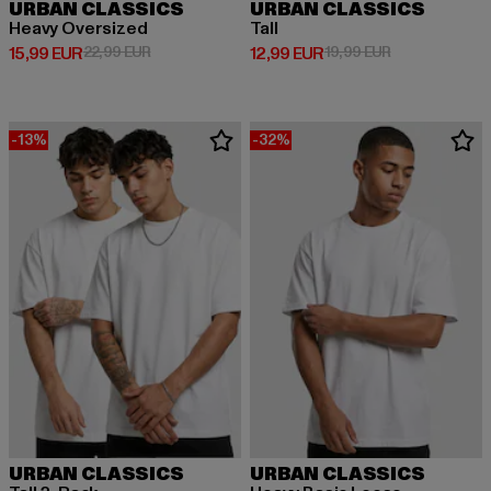
URBAN CLASSICS
URBAN CLASSICS
Heavy Oversized
Tall
Derzeitiger Preis: 15,99 EUR
Aktionspreis: 22,99 EUR
Derzeitiger Preis: 12,99 EUR
Aktionspreis: 
15,99 EUR
22,99 EUR
12,99 EUR
19,99 EUR
-13%
-32%
URBAN CLASSICS
URBAN CLASSICS