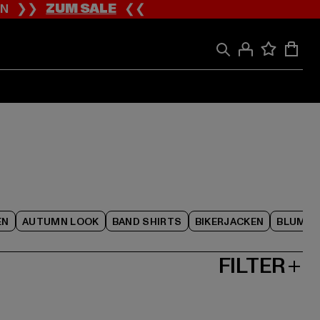
ION ❯❯
ZUM SALE
❮❮
EN
AUTUMN LOOK
BAND SHIRTS
BIKERJACKEN
BLUME
FILTER