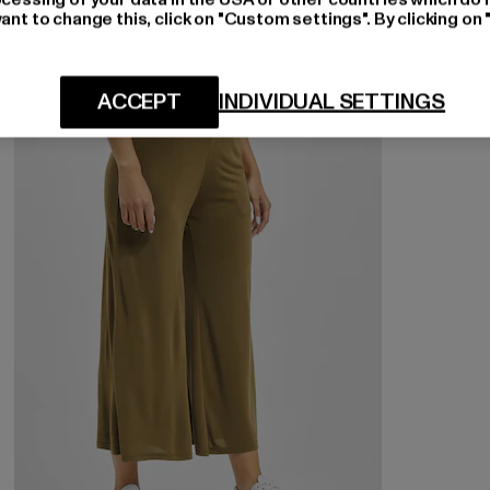
ant to change this, click on "Custom settings". By clicking on 
-40%
ACCEPT
INDIVIDUAL SETTINGS