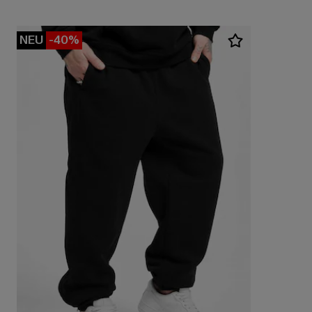
NEU
-40%