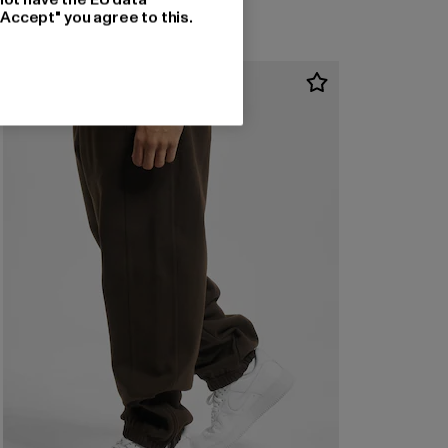
"Accept" you agree to this.
NEU
-42%