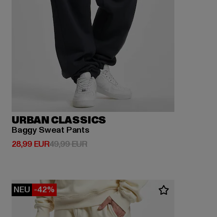
URBAN CLASSICS
Baggy Sweat Pants
Derzeitiger Preis: 28,99 EUR
Aktionspreis: 49,99 EUR
28,99 EUR
49,99 EUR
NEU
-42%