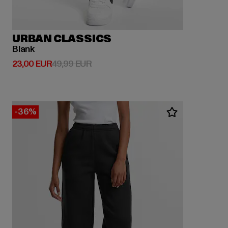
URBAN CLASSICS
Blank
Derzeitiger Preis: 23,00 EUR
Aktionspreis: 49,99 EUR
23,00 EUR
49,99 EUR
-36%