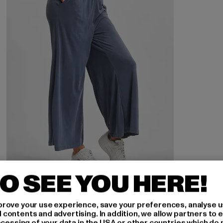
O SEE YOU HERE!
URBAN CLASSICS
Modal
rove your use experience, save your preferences, analyse u
ontents and advertising. In addition, we allow partners to e
Derzeitiger Preis: 26,09 EUR
Aktionspreis: 29,99 EUR
26,09 EUR
29,99 EUR
ocessing of your data in the USA or other countries which do 