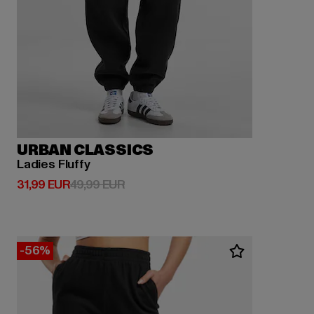
URBAN CLASSICS
Ladies Fluffy
Derzeitiger Preis: 31,99 EUR
Aktionspreis: 49,99 EUR
31,99 EUR
49,99 EUR
-56%