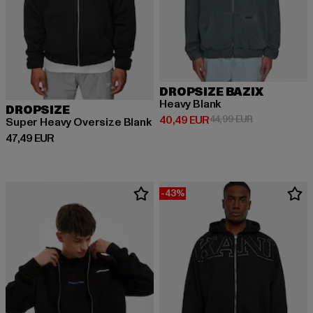
DROPSIZE BAZIX
Heavy Blank
DROPSIZE
Derzeitiger Preis: 40,49 EUR
Aktionspreis:
40,49 EUR
44,99 EUR
Super Heavy Oversize Blank
Derzeitiger Preis: 47,49 EUR
47,49 EUR
-43%