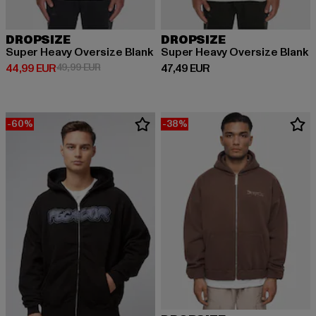
DROPSIZE
DROPSIZE
Super Heavy Oversize Blank
Super Heavy Oversize Blank
Derzeitiger Preis: 44,99 EUR
Aktionspreis: 49,99 EUR
Derzeitiger Preis: 47,49 EUR
44,99 EUR
49,99 EUR
47,49 EUR
-60%
-38%