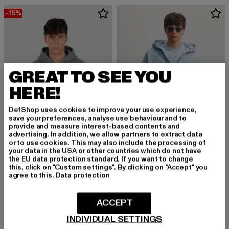
-15%
GREAT TO SEE YOU
HERE!
DefShop uses cookies to improve your use experience,
save your preferences, analyse use behaviour and to
provide and measure interest-based contents and
advertising. In addition, we allow partners to extract data
or to use cookies. This may also include the processing of
your data in the USA or other countries which do not have
the EU data protection standard. If you want to change
this, click on "Custom settings". By clicking on "Accept" you
DROPSIZE
PEGADOR
agree to this.
Data protection
ZIPPER
Logo Oversized
Derzeitiger Preis: 46,74 EUR
Aktionspreis: 54,99 EUR
Derzeitiger Preis: 75,99 EUR
46,74 EUR
54,99 EUR
75,99 EUR
ACCEPT
INDIVIDUAL SETTINGS