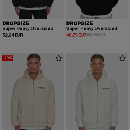
DROPSIZE
DROPSIZE
Super Heavy Oversized
Super Heavy Oversized
Derzeitiger Preis: 52,24 EUR
Derzeitiger Preis: 46,79 EUR
Aktionspreis:
52,24 EUR
46,79 EUR
59,99 EUR
-10%