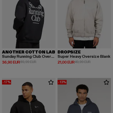
ANOTHER COTTON LAB
DROPSIZE
Sunday Running Club Oversized
Super Heavy Oversize Blank
Derzeitiger Preis: 36,90 EUR
Aktionspreis: 89,99 EUR
Derzeitiger Preis: 21,00 EUR
Aktionspreis: 
36,90 EUR
89,99 EUR
21,00 EUR
49,99 EUR
-17%
-13%