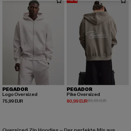
-10%
PEGADOR
PEGADOR
Logo Oversized
Pike Oversized
Derzeitiger Preis: 75,99 EUR
Derzeitiger Preis: 80,99 EUR
Aktionspreis:
75,99 EUR
80,99 EUR
89,99 EUR
Oversized Zip Hoodies – Der perfekte Mix aus