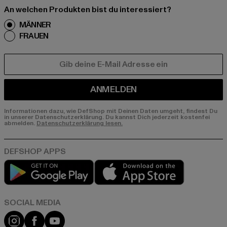
An welchen Produkten bist du interessiert?
MÄNNER
FRAUEN
E-MAIL
ANMELDEN
Informationen dazu, wie DefShop mit Deinen Daten umgeht, findest Du
in unserer Datenschutzerklärung. Du kannst Dich jederzeit kostenfei
abmelden.
Datenschutzerklärung lesen.
Play market
App store
Instagram
Facebook
YouTube