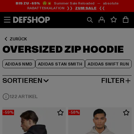
BIS ZU -65%
😲💥 Summer Sale Reloaded — absolute
Zum
Zum
Zum
RABATTESKALATION ❯❯
ZUM SALE
❮❮
Inhalt
Fußzeile
Produktraster
springen
springen
springen
ZURÜCK
OVERSIZED ZIP HOODIE
ADIDAS NMD
ADIDAS STAN SMITH
ADIDAS SWIFT RUN
SORTIEREN
FILTER
BELIEBTESTE
122 ARTIKEL
-59%
-58%