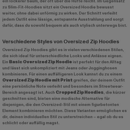
ein lockerer Saum, der oft über die Hüfte reicht. Im Gegensatz
zu Slim-Fit-Hoodies sitzt ein Oversized Hoodie bewusst
weiter, ohne dabei unförmig zu wirken. Der Schnitt verleiht
jedem Outfit eine lässige, entspannte Ausstrahlung und sorgt
dafür, dass du sowohl bequem als auch stylisch unterwegs bist.
Verschiedene Styles von Oversized Zip Hoodies
Oversized Zip Hoodies gibt es in vielen verschiedenen Stilen,
die sich ideal für unterschiedliche Looks und Anlässe eignen.
Ein
Basic Oversized Zip Hoodie
ist perfekt für den Alltag
und lässt sich unkompliziert mit Jeans oder Jogginghosen
kombinieren. Für einen auffälligeren Look kannst du zu einem
Oversized Zip Hoodie mit Print
greifen, der deinem Outfit
eine persönliche Note verleiht und besonders im Streetwear-
Bereich angesagt ist. Auch
Cropped Zip Hoodies
, die kürzer
geschnitten sind, bieten eine modische Alternative für
diejenigen, die den Oversized-Stil mit einem figurbetonten
Element kombinieren möchten. Diese Varianten ermöglichen es
dir, deinen individuellen Stil zu unterstreichen – egal ob du es
schlicht oder auffällig magst.