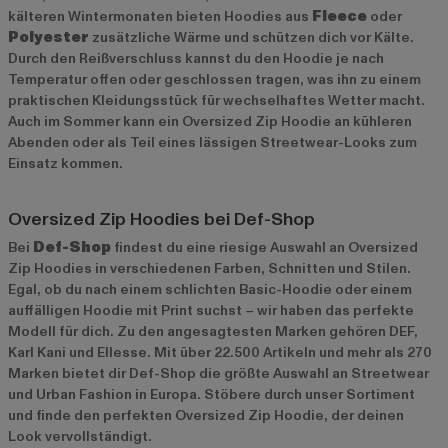
kälteren Wintermonaten bieten Hoodies aus
Fleece
oder
Polyester
zusätzliche Wärme und schützen dich vor Kälte.
Durch den Reißverschluss kannst du den Hoodie je nach
Temperatur offen oder geschlossen tragen, was ihn zu einem
praktischen Kleidungsstück für wechselhaftes Wetter macht.
Auch im Sommer kann ein Oversized Zip Hoodie an kühleren
Abenden oder als Teil eines lässigen Streetwear-Looks zum
Einsatz kommen.
Oversized Zip Hoodies bei Def-Shop
Bei
Def-Shop
findest du eine riesige Auswahl an Oversized
Zip Hoodies in verschiedenen Farben, Schnitten und Stilen.
Egal, ob du nach einem schlichten Basic-Hoodie oder einem
auffälligen Hoodie mit Print suchst – wir haben das perfekte
Modell für dich. Zu den angesagtesten Marken gehören
DEF
,
Karl Kani
und
Ellesse
. Mit über 22.500 Artikeln und mehr als 270
Marken bietet dir Def-Shop die größte Auswahl an Streetwear
und Urban Fashion in Europa. Stöbere durch unser Sortiment
und finde den perfekten Oversized Zip Hoodie, der deinen
Look vervollständigt.