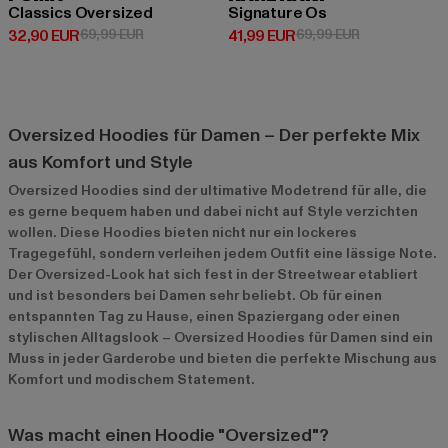
Classics Oversized
Signature Os
Derzeitiger Preis: 32,90 EUR
Aktionspreis: 69,99 EUR
Derzeitiger Preis: 41,99 EUR
Aktionspreis:
32,90 EUR
69,99 EUR
41,99 EUR
69,99 EUR
Oversized Hoodies für Damen – Der perfekte Mix
aus Komfort und Style
Oversized Hoodies sind der ultimative Modetrend für alle, die
es gerne bequem haben und dabei nicht auf Style verzichten
wollen. Diese Hoodies bieten nicht nur ein lockeres
Tragegefühl, sondern verleihen jedem Outfit eine lässige Note.
Der Oversized-Look hat sich fest in der Streetwear etabliert
und ist besonders bei Damen sehr beliebt. Ob für einen
entspannten Tag zu Hause, einen Spaziergang oder einen
stylischen Alltagslook – Oversized Hoodies für Damen sind ein
Muss in jeder Garderobe und bieten die perfekte Mischung aus
Komfort und modischem Statement.
Was macht einen Hoodie "Oversized"?