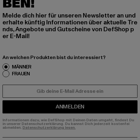
BEN!
Melde dich hier für unseren Newsletter an und
erhalte künftig Informationen über aktuelle Tre
nds, Angebote und Gutscheine von DefShop p
er E-Mail!
An welchen Produkten bist du interessiert?
MÄNNER
FRAUEN
E-MAIL
ANMELDEN
Informationen dazu, wie DefShop mit Deinen Daten umgeht, findest Du
in unserer Datenschutzerklärung. Du kannst Dich jederzeit kostenfei
abmelden.
Datenschutzerklärung lesen.