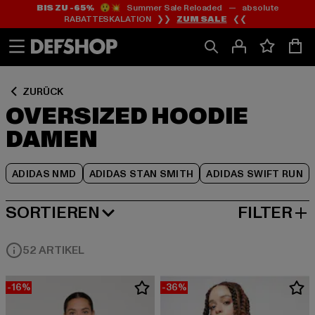
BIS ZU -65%
😲💥 Summer Sale Reloaded — absolute
Zum
Zum
Zum
RABATTESKALATION ❯❯
ZUM SALE
❮❮
Inhalt
Fußzeile
Produktraster
springen
springen
springen
ZURÜCK
OVERSIZED HOODIE
DAMEN
ADIDAS NMD
ADIDAS STAN SMITH
ADIDAS SWIFT RUN
SORTIEREN
FILTER
NEUESTE
52 ARTIKEL
-16%
-36%