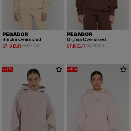
PEGADOR
PEGADOR
Binche Oversized
Gr„nna Oversized
Derzeitiger Preis: 67,19 EUR
Aktionspreis: 79,99 EUR
Derzeitiger Preis: 67,19 EUR
Aktionspreis: 
67,19 EUR
79,99 EUR
67,19 EUR
79,99 EUR
-17%
-16%