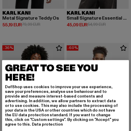
KARL KANI
KARL KANI
Metal Signature Teddy Os
Small Signature Essential Os
Derzeitiger Preis: 55,19 EUR
Aktionspreis: 79,99 EUR
Derzeitiger Preis: 45,09 EUR
Aktionspreis:
55,19 EUR
79,99 EUR
45,09 EUR
54,99 EUR
-36%
-60%
GREAT TO SEE YOU
HERE!
DefShop uses cookies to improve your use experience,
save your preferences, analyse use behaviour and to
provide and measure interest-based contents and
advertising. In addition, we allow partners to extract data
or to use cookies. This may also include the processing of
your data in the USA or other countries which do not have
the EU data protection standard. If you want to change
this, click on "Custom settings". By clicking on "Accept" you
agree to this.
Data protection