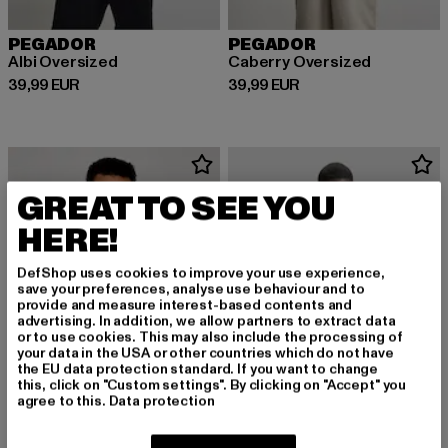
PEGADOR
PEGADOR
Albi Oversized
Caberry Oversized
Derzeitiger Preis: 39,99 EUR
Derzeitiger Preis: 39,99 EUR
39,99 EUR
39,99 EUR
GREAT TO SEE YOU
HERE!
DefShop uses cookies to improve your use experience,
save your preferences, analyse use behaviour and to
provide and measure interest-based contents and
advertising. In addition, we allow partners to extract data
or to use cookies. This may also include the processing of
your data in the USA or other countries which do not have
the EU data protection standard. If you want to change
this, click on "Custom settings". By clicking on "Accept" you
agree to this.
Data protection