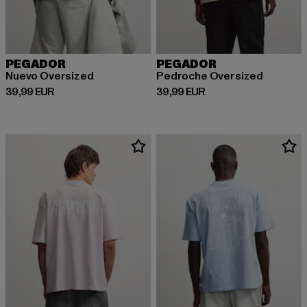
PEGADOR
PEGADOR
Nuevo Oversized
Pedroche Oversized
Derzeitiger Preis: 39,99 EUR
Derzeitiger Preis: 39,99 EUR
39,99 EUR
39,99 EUR