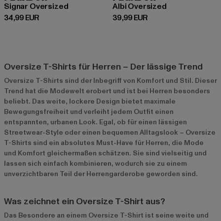
Signar Oversized
Albi Oversized
Derzeitiger Preis: 34,99 EUR
Derzeitiger Preis: 39,99 EUR
34,99 EUR
39,99 EUR
Oversize T-Shirts für Herren – Der lässige Trend
Oversize T-Shirts sind der Inbegriff von Komfort und Stil. Dieser
Trend hat die Modewelt erobert und ist bei Herren besonders
beliebt. Das weite, lockere Design bietet maximale
Bewegungsfreiheit und verleiht jedem Outfit einen
entspannten, urbanen Look. Egal, ob für einen lässigen
Streetwear-Style oder einen bequemen Alltagslook – Oversize
T-Shirts sind ein absolutes Must-Have für Herren, die Mode
und Komfort gleichermaßen schätzen. Sie sind vielseitig und
lassen sich einfach kombinieren, wodurch sie zu einem
unverzichtbaren Teil der Herrengarderobe geworden sind.
Was zeichnet ein Oversize T-Shirt aus?
Das Besondere an einem Oversize T-Shirt ist seine weite und