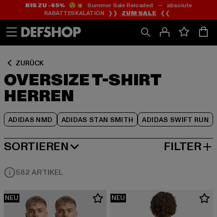
BIS ZU -65%
😲💥 Summer Sale Reloaded — absolute
Zum
Zum
Zum
RABATTESKALATION ❯❯
ZUM SALE
❮❮
Inhalt
Fußzeile
Produktraster
springen
springen
springen
ZURÜCK
OVERSIZE T-SHIRT
HERREN
ADIDAS NMD
ADIDAS STAN SMITH
ADIDAS SWIFT RUN
SORTIEREN
FILTER
NEUESTE
582 ARTIKEL
NEU
NEU