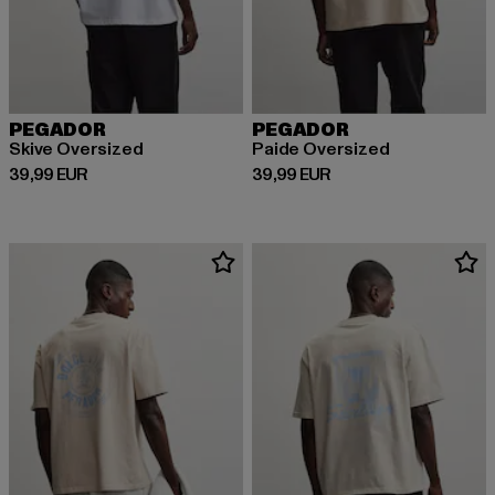
PEGADOR
PEGADOR
Skive Oversized
Paide Oversized
Derzeitiger Preis: 39,99 EUR
Derzeitiger Preis: 39,99 EUR
39,99 EUR
39,99 EUR