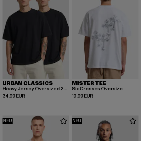
URBAN CLASSICS
MISTER TEE
Heavy Jersey Oversized 2-Pack
Six Crosses Oversize
Derzeitiger Preis: 34,99 EUR
Derzeitiger Preis: 19,99 EUR
34,99 EUR
19,99 EUR
NEU
NEU