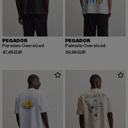
PEGADOR
PEGADOR
Paredes Oversized
Palmela Oversized
Derzeitiger Preis: 47,49 EUR
Derzeitiger Preis: 39,99 EUR
47,49 EUR
39,99 EUR