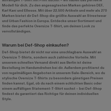
auffälligen T-Shirt mit Print suchst – wir haben das perfekte
Modell für dich. Zu den angesagtesten Marken gehören
DEF
,
Karl Kani
und
Ellesse
. Mit über 22.500 Artikeln und mehr als 270
Marken bietet dir Def-Shop die größte Auswahl an Streetwear
und Urban Fashion in Europa. Entdecke unser Sortiment und
finde das perfekte Oversize T-Shirt, um deinen Look zu
vervollständigen.
Warum bei Def-Shop einkaufen?
Def-Shop bietet dir nicht nur eine unschlagbare Auswahl an
Oversize T-Shirts, sondern auch zahlreiche Vorteile. Mit
unserem schnellen Versand direkt aus Berlin ist deine
Bestellung im Handumdrehen bei dir. Außerdem profitierst du
von regelmäßigen Angeboten in unserem
Sale-Bereich
, wo du
stylische Oversize T-Shirts zu besonders günstigen Preisen
finden kannst. Egal, ob du nach einem schlichten Basic oder
einem auffälligen Statement-T-Shirt suchst – bei Def-Shop
findest du garantiert das Richtige für deinen individuellen
Style.