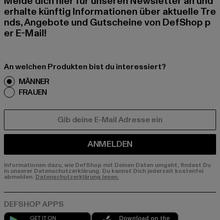
Melde dich hier für unseren Newsletter an und
erhalte künftig Informationen über aktuelle Tre
nds, Angebote und Gutscheine von DefShop p
er E-Mail!
An welchen Produkten bist du interessiert?
MÄNNER
FRAUEN
E-MAIL
ANMELDEN
Informationen dazu, wie DefShop mit Deinen Daten umgeht, findest Du
in unserer Datenschutzerklärung. Du kannst Dich jederzeit kostenfei
abmelden.
Datenschutzerklärung lesen.
Play market
App store