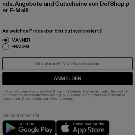
nds, Angebote und Gutscheine von DefShop p
er E-Mail!
An welchen Produkten bist du interessiert?
MÄNNER
FRAUEN
E-MAIL
ANMELDEN
Informationen dazu, wie DefShop mit Deinen Daten umgeht, findest Du
in unserer Datenschutzerklärung. Du kannst Dich jederzeit kostenfei
abmelden.
Datenschutzerklärung lesen.
Play market
App store