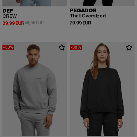
PEGADOR
DEF
Thali Oversized
CREW
Derzeitiger Preis: 79,99 EUR
79,99 EUR
Derzeitiger Preis: 39,99 EUR
Aktionspreis: 49,99 EUR
39,99 EUR
49,99 EUR
-33%
-38%