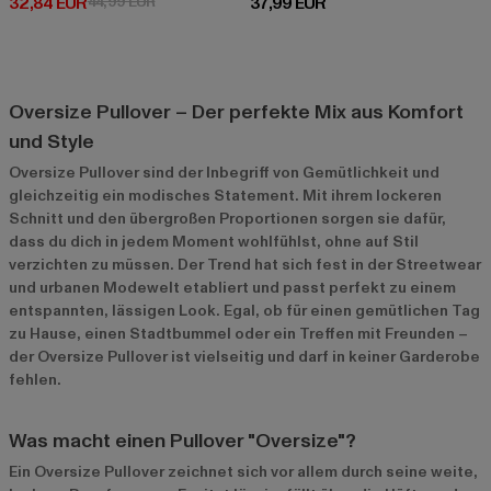
Derzeitiger Preis: 32,84 EUR
Aktionspreis: 44,99 EUR
Derzeitiger Preis: 37,99 EUR
32,84 EUR
44,99 EUR
37,99 EUR
Oversize Pullover – Der perfekte Mix aus Komfort
und Style
Oversize Pullover sind der Inbegriff von Gemütlichkeit und
gleichzeitig ein modisches Statement. Mit ihrem lockeren
Schnitt und den übergroßen Proportionen sorgen sie dafür,
dass du dich in jedem Moment wohlfühlst, ohne auf Stil
verzichten zu müssen. Der Trend hat sich fest in der Streetwear
und urbanen Modewelt etabliert und passt perfekt zu einem
entspannten, lässigen Look. Egal, ob für einen gemütlichen Tag
zu Hause, einen Stadtbummel oder ein Treffen mit Freunden –
der Oversize Pullover ist vielseitig und darf in keiner Garderobe
fehlen.
Was macht einen Pullover "Oversize"?
Ein Oversize Pullover zeichnet sich vor allem durch seine weite,