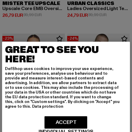
MISTER TEE UPSCALE
URBAN CLASSICS
Upscale Core EMB Oversize Crewneck
Ladies Oversized Light Terry Crewneck
Derzeitiger Preis: 26,79 EUR
Aktionspreis: 39,99 EUR
Derzeitiger Preis: 24,79 EUR
Aktionspreis:
26,79 EUR
39,99 EUR
24,79 EUR
39,99 EUR
-23%
-24%
GREAT TO SEE YOU
HERE!
DefShop uses cookies to improve your use experience,
save your preferences, analyse use behaviour and to
provide and measure interest-based contents and
advertising. In addition, we allow partners to extract data
or to use cookies. This may also include the processing of
your data in the USA or other countries which do not have
the EU data protection standard. If you want to change
this, click on "Custom settings". By clicking on "Accept" you
agree to this.
Data protection
ACCEPT
URBAN CLASSICS
ANOTHER COTTON LAB
INDIVIDUAL SETTINGS