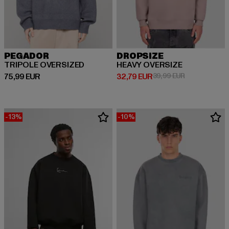
PEGADOR
DROPSIZE
TRIPOLE OVERSIZED
HEAVY OVERSIZE
Derzeitiger Preis: 75,99 EUR
Derzeitiger Preis: 32,79 EUR
Aktionspreis:
75,99 EUR
32,79 EUR
39,99 EUR
-13%
-10%