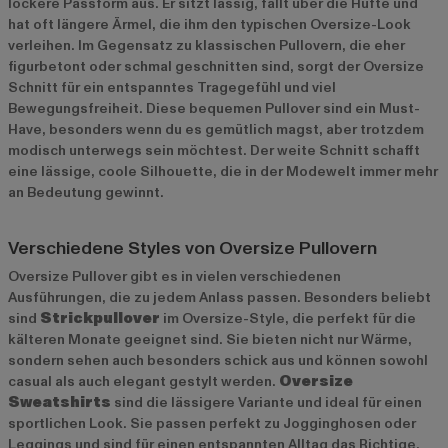
lockere Passform aus. Er sitzt lässig, fällt über die Hüfte und
hat oft längere Ärmel, die ihm den typischen Oversize-Look
verleihen. Im Gegensatz zu klassischen Pullovern, die eher
figurbetont oder schmal geschnitten sind, sorgt der Oversize
Schnitt für ein entspanntes Tragegefühl und viel
Bewegungsfreiheit. Diese bequemen Pullover sind ein Must-
Have, besonders wenn du es gemütlich magst, aber trotzdem
modisch unterwegs sein möchtest. Der weite Schnitt schafft
eine lässige, coole Silhouette, die in der Modewelt immer mehr
an Bedeutung gewinnt.
Verschiedene Styles von Oversize Pullovern
Oversize Pullover gibt es in vielen verschiedenen
Ausführungen, die zu jedem Anlass passen. Besonders beliebt
sind
Strickpullover
im Oversize-Style, die perfekt für die
kälteren Monate geeignet sind. Sie bieten nicht nur Wärme,
sondern sehen auch besonders schick aus und können sowohl
casual als auch elegant gestylt werden.
Oversize
Sweatshirts
sind die lässigere Variante und ideal für einen
sportlichen Look. Sie passen perfekt zu Jogginghosen oder
Leggings und sind für einen entspannten Alltag das Richtige.