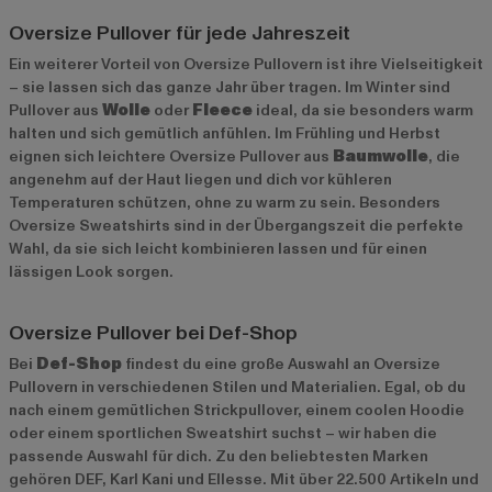
Oversize Pullover für jede Jahreszeit
Ein weiterer Vorteil von Oversize Pullovern ist ihre Vielseitigkeit
– sie lassen sich das ganze Jahr über tragen. Im Winter sind
Pullover aus
Wolle
oder
Fleece
ideal, da sie besonders warm
halten und sich gemütlich anfühlen. Im Frühling und Herbst
eignen sich leichtere Oversize Pullover aus
Baumwolle
, die
angenehm auf der Haut liegen und dich vor kühleren
Temperaturen schützen, ohne zu warm zu sein. Besonders
Oversize Sweatshirts sind in der Übergangszeit die perfekte
Wahl, da sie sich leicht kombinieren lassen und für einen
lässigen Look sorgen.
Oversize Pullover bei Def-Shop
Bei
Def-Shop
findest du eine große Auswahl an Oversize
Pullovern in verschiedenen Stilen und Materialien. Egal, ob du
nach einem gemütlichen Strickpullover, einem coolen Hoodie
oder einem sportlichen Sweatshirt suchst – wir haben die
passende Auswahl für dich. Zu den beliebtesten Marken
gehören
DEF
,
Karl Kani
und
Ellesse
. Mit über 22.500 Artikeln und