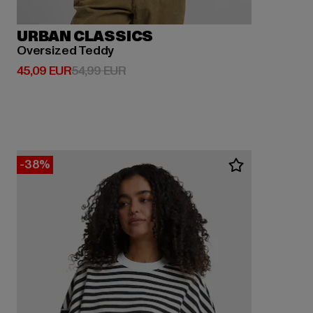
URBAN CLASSICS
Oversized Teddy
Derzeitiger Preis: 45,09 EUR
Aktionspreis: 54,99 EUR
45,09 EUR
54,99 EUR
-38%