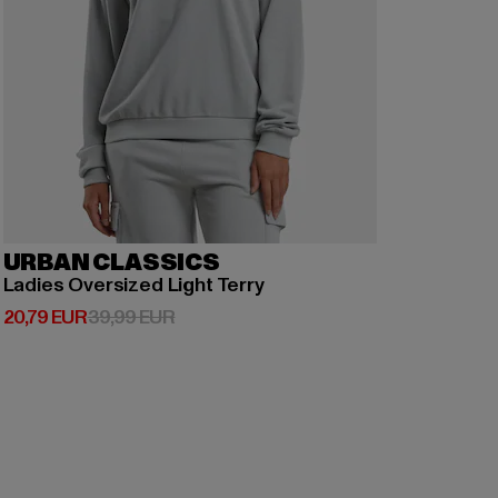
URBAN CLASSICS
Ladies Oversized Light Terry
Derzeitiger Preis: 20,79 EUR
Aktionspreis: 39,99 EUR
20,79 EUR
39,99 EUR