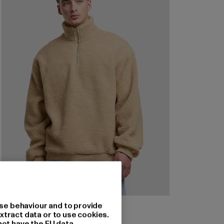
URBAN CLASSICS
se behaviour and to provide
Oversized Teddy Troyer
xtract data or to use cookies.
not have the EU data