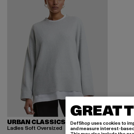
GREAT T
URBAN CLASSICS
DefShop uses cookies to imp
Ladies Soft Oversized
and measure interest-based c
This may also include the pr