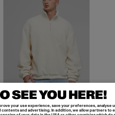
O SEE YOU HERE!
URBAN CLASSICS
rove your use experience, save your preferences, analyse u
Oversized Teddy
ontents and advertising. In addition, we allow partners to e
ocessing of your data in the USA or other countries which do 