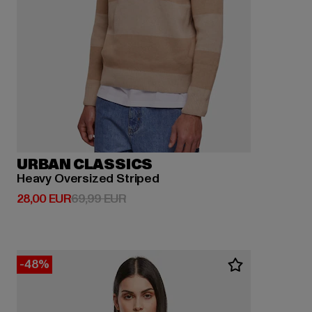
URBAN CLASSICS
Heavy Oversized Striped
Derzeitiger Preis: 28,00 EUR
Aktionspreis: 69,99 EUR
28,00 EUR
69,99 EUR
-48%