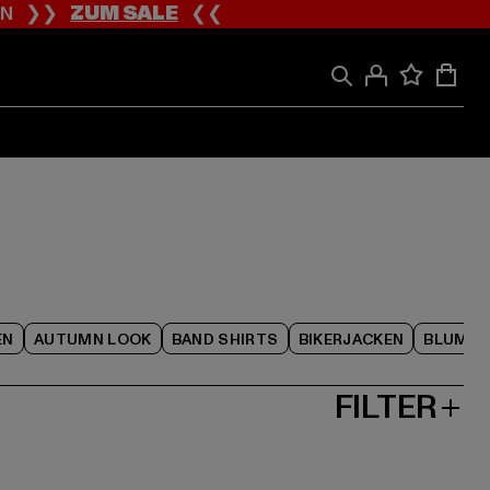
ION ❯❯
ZUM SALE
❮❮
EN
AUTUMN LOOK
BAND SHIRTS
BIKERJACKEN
BLUME
FILTER