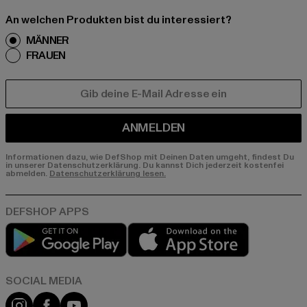
An welchen Produkten bist du interessiert?
MÄNNER
FRAUEN
E-MAIL
ANMELDEN
Informationen dazu, wie DefShop mit Deinen Daten umgeht, findest Du
in unserer Datenschutzerklärung. Du kannst Dich jederzeit kostenfei
abmelden.
Datenschutzerklärung lesen.
Play market
App store
Instagram
Facebook
YouTube