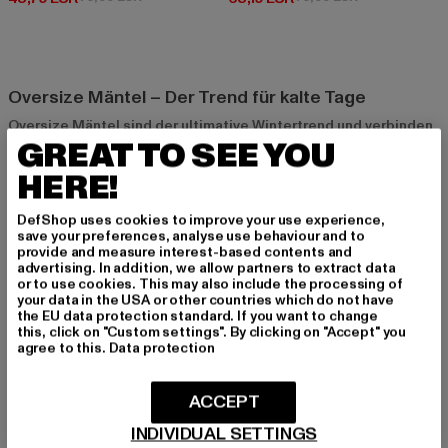
Oversize Mäntel – Der Trend für kalte Tage
Oversize Mäntel sind der ultimative Wintertrend und verbinden
GREAT TO SEE YOU
Stil mit Funktionalität. Sie halten nicht nur warm, sondern
sorgen durch ihren lockeren, weiten Schnitt auch für einen
HERE!
modernen und lässigen Look. Besonders in der Streetwear-
Szene haben sich Oversize Mäntel zu einem Must-Have
DefShop uses cookies to improve your use experience,
entwickelt, da sie vielseitig kombinierbar sind und jedem Outfit
save your preferences, analyse use behaviour and to
das gewisse Etwas verleihen. Egal ob im Alltag, auf dem Weg
provide and measure interest-based contents and
advertising. In addition, we allow partners to extract data
zur Arbeit oder bei einem besonderen Anlass – mit einem
or to use cookies. This may also include the processing of
Oversize Mantel machst du immer eine gute Figur und bist
your data in the USA or other countries which do not have
gleichzeitig bestens vor der Kälte geschützt.
the EU data protection standard. If you want to change
this, click on "Custom settings". By clicking on "Accept" you
agree to this.
Data protection
Was macht einen Mantel "Oversize"?
Ein Oversize Mantel zeichnet sich durch eine weite Passform
ACCEPT
aus, die oft länger geschnitten ist als klassische Mäntel. Die
INDIVIDUAL SETTINGS
Ärmel sind in der Regel etwas länger, und die Silhouette wirkt