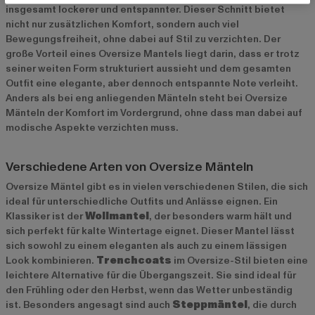
insgesamt lockerer und entspannter. Dieser Schnitt bietet
nicht nur zusätzlichen Komfort, sondern auch viel
Bewegungsfreiheit, ohne dabei auf Stil zu verzichten. Der
große Vorteil eines Oversize Mantels liegt darin, dass er trotz
seiner weiten Form strukturiert aussieht und dem gesamten
Outfit eine elegante, aber dennoch entspannte Note verleiht.
Anders als bei eng anliegenden Mänteln steht bei Oversize
Mänteln der Komfort im Vordergrund, ohne dass man dabei auf
modische Aspekte verzichten muss.
Verschiedene Arten von Oversize Mänteln
Oversize Mäntel gibt es in vielen verschiedenen Stilen, die sich
ideal für unterschiedliche Outfits und Anlässe eignen. Ein
Klassiker ist der
Wollmantel
, der besonders warm hält und
sich perfekt für kalte Wintertage eignet. Dieser Mantel lässt
sich sowohl zu einem eleganten als auch zu einem lässigen
Look kombinieren.
Trenchcoats
im Oversize-Stil bieten eine
leichtere Alternative für die Übergangszeit. Sie sind ideal für
den Frühling oder den Herbst, wenn das Wetter unbeständig
ist. Besonders angesagt sind auch
Steppmäntel
, die durch