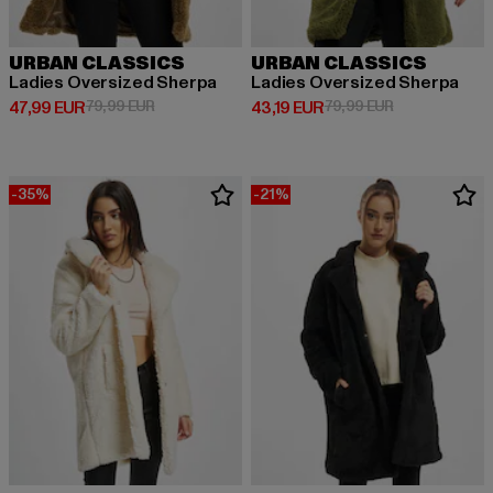
URBAN CLASSICS
URBAN CLASSICS
Ladies Oversized Sherpa
Ladies Oversized Sherpa
Derzeitiger Preis: 47,99 EUR
Aktionspreis: 79,99 EUR
Derzeitiger Preis: 43,19 EUR
Aktionspreis: 
47,99 EUR
79,99 EUR
43,19 EUR
79,99 EUR
-35%
-21%