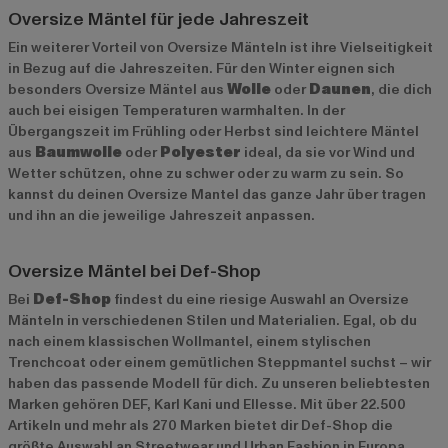
Oversize Mäntel für jede Jahreszeit
Ein weiterer Vorteil von Oversize Mänteln ist ihre Vielseitigkeit
in Bezug auf die Jahreszeiten. Für den Winter eignen sich
besonders Oversize Mäntel aus
Wolle
oder
Daunen
, die dich
auch bei eisigen Temperaturen warmhalten. In der
Übergangszeit im Frühling oder Herbst sind leichtere Mäntel
aus
Baumwolle
oder
Polyester
ideal, da sie vor Wind und
Wetter schützen, ohne zu schwer oder zu warm zu sein. So
kannst du deinen Oversize Mantel das ganze Jahr über tragen
und ihn an die jeweilige Jahreszeit anpassen.
Oversize Mäntel bei Def-Shop
Bei
Def-Shop
findest du eine riesige Auswahl an Oversize
Mänteln in verschiedenen Stilen und Materialien. Egal, ob du
nach einem klassischen Wollmantel, einem stylischen
Trenchcoat oder einem gemütlichen Steppmantel suchst – wir
haben das passende Modell für dich. Zu unseren beliebtesten
Marken gehören
DEF
,
Karl Kani
und
Ellesse
. Mit über 22.500
Artikeln und mehr als 270 Marken bietet dir Def-Shop die
größte Auswahl an Streetwear und Urban Fashion in Europa.