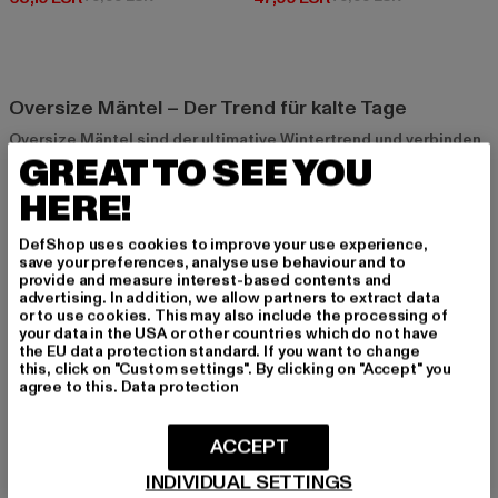
Oversize Mäntel – Der Trend für kalte Tage
Oversize Mäntel sind der ultimative Wintertrend und verbinden
GREAT TO SEE YOU
Stil mit Funktionalität. Sie halten nicht nur warm, sondern
sorgen durch ihren lockeren, weiten Schnitt auch für einen
HERE!
modernen und lässigen Look. Besonders in der Streetwear-
Szene haben sich Oversize Mäntel zu einem Must-Have
DefShop uses cookies to improve your use experience,
entwickelt, da sie vielseitig kombinierbar sind und jedem Outfit
save your preferences, analyse use behaviour and to
das gewisse Etwas verleihen. Egal ob im Alltag, auf dem Weg
provide and measure interest-based contents and
advertising. In addition, we allow partners to extract data
zur Arbeit oder bei einem besonderen Anlass – mit einem
or to use cookies. This may also include the processing of
Oversize Mantel machst du immer eine gute Figur und bist
your data in the USA or other countries which do not have
gleichzeitig bestens vor der Kälte geschützt.
the EU data protection standard. If you want to change
this, click on "Custom settings". By clicking on "Accept" you
agree to this.
Data protection
Was macht einen Mantel "Oversize"?
Ein Oversize Mantel zeichnet sich durch eine weite Passform
ACCEPT
aus, die oft länger geschnitten ist als klassische Mäntel. Die
INDIVIDUAL SETTINGS
Ärmel sind in der Regel etwas länger, und die Silhouette wirkt