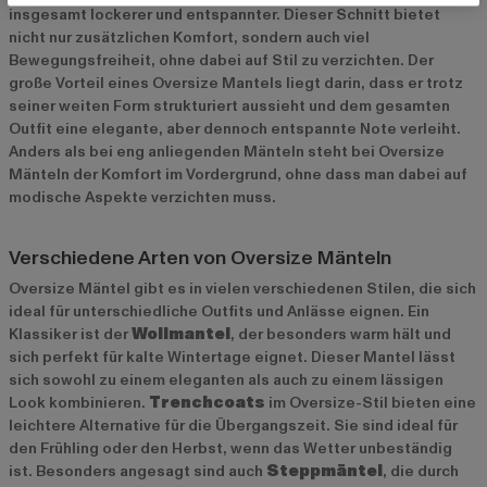
insgesamt lockerer und entspannter. Dieser Schnitt bietet
nicht nur zusätzlichen Komfort, sondern auch viel
Bewegungsfreiheit, ohne dabei auf Stil zu verzichten. Der
große Vorteil eines Oversize Mantels liegt darin, dass er trotz
seiner weiten Form strukturiert aussieht und dem gesamten
Outfit eine elegante, aber dennoch entspannte Note verleiht.
Anders als bei eng anliegenden Mänteln steht bei Oversize
Mänteln der Komfort im Vordergrund, ohne dass man dabei auf
modische Aspekte verzichten muss.
Verschiedene Arten von Oversize Mänteln
Oversize Mäntel gibt es in vielen verschiedenen Stilen, die sich
ideal für unterschiedliche Outfits und Anlässe eignen. Ein
Klassiker ist der
Wollmantel
, der besonders warm hält und
sich perfekt für kalte Wintertage eignet. Dieser Mantel lässt
sich sowohl zu einem eleganten als auch zu einem lässigen
Look kombinieren.
Trenchcoats
im Oversize-Stil bieten eine
leichtere Alternative für die Übergangszeit. Sie sind ideal für
den Frühling oder den Herbst, wenn das Wetter unbeständig
ist. Besonders angesagt sind auch
Steppmäntel
, die durch