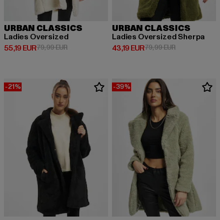
URBAN CLASSICS
URBAN CLASSICS
Ladies Oversized
Ladies Oversized Sherpa
Derzeitiger Preis: 55,19 EUR
Aktionspreis: 79,99 EUR
Derzeitiger Preis: 43,19 EUR
Aktionspreis: 
55,19 EUR
79,99 EUR
43,19 EUR
79,99 EUR
-21%
-39%