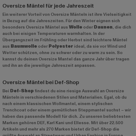
Oversize Mäntel für jede Jahreszeit
Ein weiterer Vorteil von Oversize Mänteln ist ihre Vielseitigkeit
in Bezug auf die Jahreszeiten. Für den Winter eignen sich
besonders Oversize Mäntel aus
Wolle
oder
Daunen
, die dich
auch bei eisigen Temperaturen warmhalten. In der
Übergangszeit im Frühling oder Herbst sind leichtere Mäntel
aus
Baumwolle
oder
Polyester
ideal, da sie vor Wind und
Wetter schützen, ohne zu schwer oder zu warm zu sein. So
kannst du deinen Oversize Mantel das ganze Jahr über tragen
und ihn an die jeweilige Jahreszeit anpassen.
Oversize Mäntel bei Def-Shop
Bei
Def-Shop
findest du eine riesige Auswahl an Oversize
Mänteln in verschiedenen Stilen und Materialien. Egal, ob du
nach einem klassischen Wollmantel, einem stylischen
Trenchcoat oder einem gemütlichen Steppmantel suchst – wir
haben das passende Modell für dich. Zu unseren beliebtesten
Marken gehören
DEF
,
Karl Kani
und
Ellesse
. Mit über 22.500
Artikeln und mehr als 270 Marken bietet dir Def-Shop die
größte Auswahl an Streetwear und Urban Fashion in Europa.