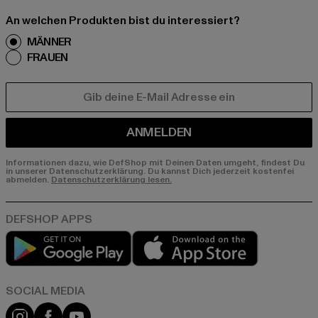
An welchen Produkten bist du interessiert?
MÄNNER
FRAUEN
E-MAIL
ANMELDEN
Informationen dazu, wie DefShop mit Deinen Daten umgeht, findest Du
in unserer Datenschutzerklärung. Du kannst Dich jederzeit kostenfei
abmelden.
Datenschutzerklärung lesen.
Play market
App store
Instagram
Facebook
YouTube