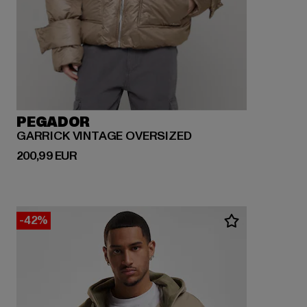
PEGADOR
GARRICK VINTAGE OVERSIZED
Derzeitiger Preis: 200,99 EUR
200,99 EUR
-42%