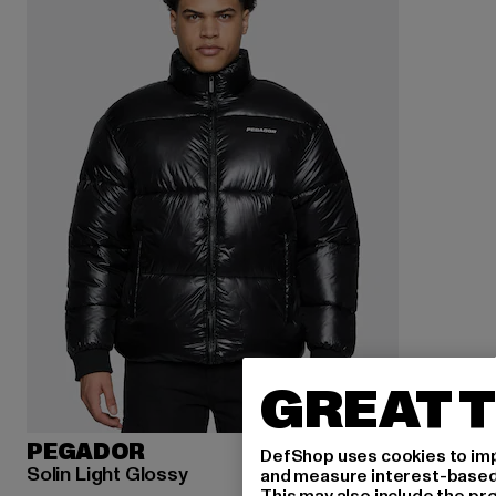
GREAT T
PEGADOR
DefShop uses cookies to imp
Solin Light Glossy
and measure interest-based c
This may also include the pr