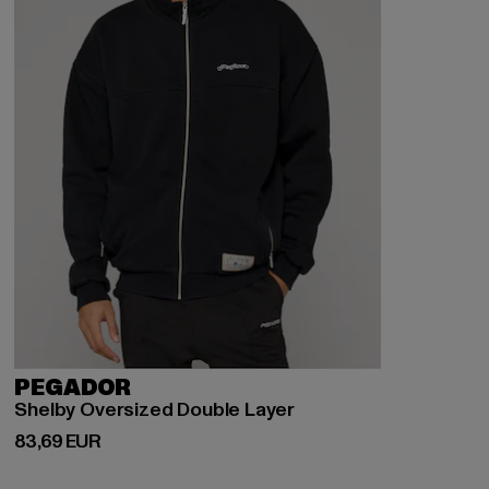
PEGADOR
Shelby Oversized Double Layer
Derzeitiger Preis: 83,69 EUR
83,69 EUR