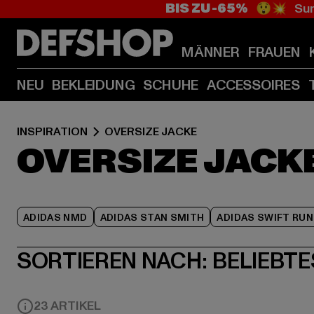
BIS ZU -65%
😲💥 Sum
MÄNNER
FRAUEN
NEU
BEKLEIDUNG
SCHUHE
ACCESSOIRES
INSPIRATION
OVERSIZE JACKE
OVERSIZE JACK
ADIDAS NMD
ADIDAS STAN SMITH
ADIDAS SWIFT RUN
SORTIEREN NACH:
BELIEBTE
23 ARTIKEL