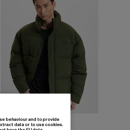
PUMA
se behaviour and to provide
Classics Oversized
xtract data or to use cookies.
not have the EU data