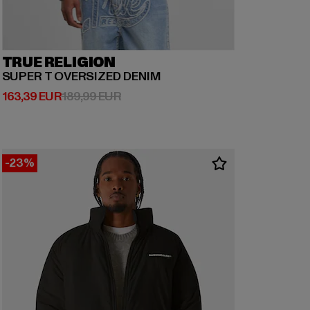
TRUE RELIGION
SUPER T OVERSIZED DENIM
Derzeitiger Preis: 163,39 EUR
Aktionspreis: 189,99 EUR
163,39 EUR
189,99 EUR
-23%