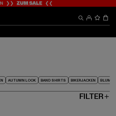
ION ❯❯
ZUM SALE
❮❮
EN
AUTUMN LOOK
BAND SHIRTS
BIKERJACKEN
BLUME
FILTER