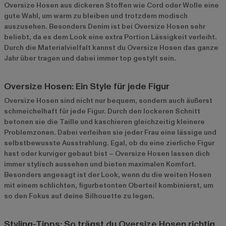
Oversize Hosen aus dickeren Stoffen wie Cord oder Wolle eine
gute Wahl, um warm zu bleiben und trotzdem modisch
auszusehen. Besonders Denim ist bei Oversize Hosen sehr
beliebt, da es dem Look eine extra Portion Lässigkeit verleiht.
Durch die Materialvielfalt kannst du Oversize Hosen das ganze
Jahr über tragen und dabei immer top gestylt sein.
Oversize Hosen: Ein Style für jede Figur
Oversize Hosen sind nicht nur bequem, sondern auch äußerst
schmeichelhaft für jede Figur. Durch den lockeren Schnitt
betonen sie die Taille und kaschieren gleichzeitig kleinere
Problemzonen. Dabei verleihen sie jeder Frau eine lässige und
selbstbewusste Ausstrahlung. Egal, ob du eine zierliche Figur
hast oder kurviger gebaut bist – Oversize Hosen lassen dich
immer stylisch aussehen und bieten maximalen Komfort.
Besonders angesagt ist der Look, wenn du die weiten Hosen
mit einem schlichten, figurbetonten Oberteil kombinierst, um
so den Fokus auf deine Silhouette zu legen.
Styling-Tipps: So trägst du Oversize Hosen richtig