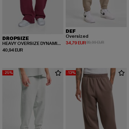
DEF
Oversized
DROPSIZE
Derzeitiger Preis: 34,79 EUR
Aktionspreis:
34,79 EUR
39,99 EUR
HEAVY OVERSIZE DYNAMIC HD LOGO
Derzeitiger Preis: 40,94 EUR
40,94 EUR
-25%
-13%