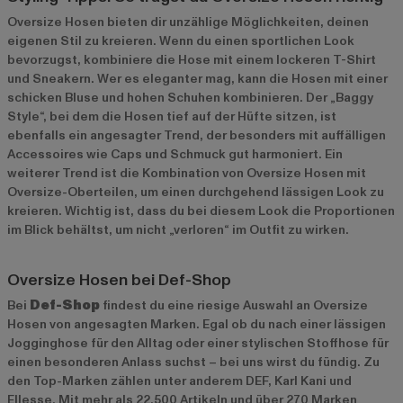
Oversize Hosen bieten dir unzählige Möglichkeiten, deinen
eigenen Stil zu kreieren. Wenn du einen sportlichen Look
bevorzugst, kombiniere die Hose mit einem lockeren T-Shirt
und Sneakern. Wer es eleganter mag, kann die Hosen mit einer
schicken Bluse und hohen Schuhen kombinieren. Der „Baggy
Style“, bei dem die Hosen tief auf der Hüfte sitzen, ist
ebenfalls ein angesagter Trend, der besonders mit auffälligen
Accessoires wie Caps und Schmuck gut harmoniert. Ein
weiterer Trend ist die Kombination von Oversize Hosen mit
Oversize-Oberteilen, um einen durchgehend lässigen Look zu
kreieren. Wichtig ist, dass du bei diesem Look die Proportionen
im Blick behältst, um nicht „verloren“ im Outfit zu wirken.
Oversize Hosen bei Def-Shop
Bei
Def-Shop
findest du eine riesige Auswahl an Oversize
Hosen von angesagten Marken. Egal ob du nach einer lässigen
Jogginghose für den Alltag oder einer stylischen Stoffhose für
einen besonderen Anlass suchst – bei uns wirst du fündig. Zu
den Top-Marken zählen unter anderem
DEF
,
Karl Kani
und
Ellesse
. Mit mehr als 22.500 Artikeln und über 270 Marken