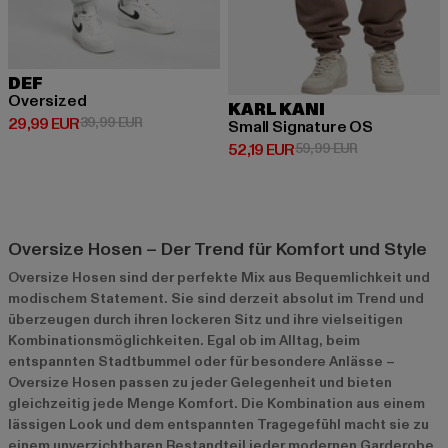
DEF
Oversized
KARL KANI
Derzeitiger Preis: 29,99 EUR
Aktionspreis: 39,99 EUR
29,99 EUR
39,99 EUR
Small Signature OS
Derzeitiger Preis: 52,19 EUR
Aktionspreis: 
52,19 EUR
59,99 EUR
Oversize Hosen – Der Trend für Komfort und Style
Oversize Hosen sind der perfekte Mix aus Bequemlichkeit und
modischem Statement. Sie sind derzeit absolut im Trend und
überzeugen durch ihren lockeren Sitz und ihre vielseitigen
Kombinationsmöglichkeiten. Egal ob im Alltag, beim
entspannten Stadtbummel oder für besondere Anlässe –
Oversize Hosen passen zu jeder Gelegenheit und bieten
gleichzeitig jede Menge Komfort. Die Kombination aus einem
lässigen Look und dem entspannten Tragegefühl macht sie zu
einem unverzichtbaren Bestandteil jeder modernen Garderobe.