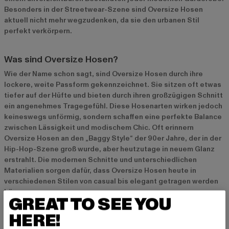
Besonders in der Streetwear-Szene sind Oversize Hosen
aktuell nicht mehr wegzudenken, da sie den urbanen Stil
perfekt verkörpern.
Was sind Oversize Hosen?
Wie der Name schon sagt, sind Oversize Hosen durch ihre
lockere, weite Passform gekennzeichnet. Sie sitzen oft etwas
tiefer auf der Hüfte und bieten durch ihren großzügigen Schnitt
ein angenehmes Tragegefühl. Diese Hosenarten wirken jedoch
keineswegs unförmig, sondern schaffen eine perfekte Balance
zwischen Lässigkeit und modischem Chic. Oft erinnern
Oversize Hosen an den „Baggy Style“ der 90er Jahre, der in der
Hip-Hop-Szene groß wurde, aber heutzutage in neuem Glanz
erstrahlt. Die modernen Schnitte und unterschiedlichen
Materialien sorgen dafür, dass Oversize Hosen heute in
verschiedenen Stilen von casual bis elegant getragen werden
können.
GREAT TO SEE YOU
HERE!
Warum Oversize Hosen der perfekte Begleiter sind