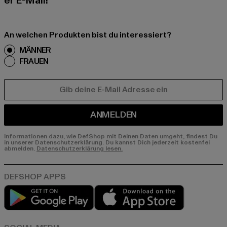
er E-Mail!
An welchen Produkten bist du interessiert?
MÄNNER
FRAUEN
E-MAIL
ANMELDEN
Informationen dazu, wie DefShop mit Deinen Daten umgeht, findest Du
in unserer Datenschutzerklärung. Du kannst Dich jederzeit kostenfei
abmelden.
Datenschutzerklärung lesen.
Play market
App store