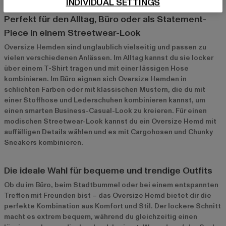
INDIVIDUAL SETTINGS
Oversize Hemden für verschiedene Anlässe
Perfekt für den Alltag, Büro oder als Statement-
Piece in einem Streetwear-Look
Oversize Hemden sind unglaublich vielseitig und passen zu
vielen verschiedenen Anlässen. Im Alltag kannst du sie locker
über einem T-Shirt tragen und mit einer lässigen Hose
kombinieren. Im Büro eignen sich Oversize Hemden in
schlichten Farben oder mit klassischen Mustern, die du mit
einer Stoffhose und Lederschuhen kombinieren kannst, um
einen smarten Business-Casual-Look zu kreieren. Für einen
modischen Streetwear-Look kannst du ein Oversize Hemd mit
auffälligen Details wählen und es mit Cargohosen und Chunky
Sneakers kombinieren.
Die ideale Wahl für bequeme und trendige Outfits
Ob du im Büro, beim Stadtbummel oder bei einem entspannten
Treffen mit Freunden bist – das Oversize Hemd bietet dir die
perfekte Kombination aus Komfort und Stil. Der lockere Schnitt
macht es extrem bequem, während du gleichzeitig einen