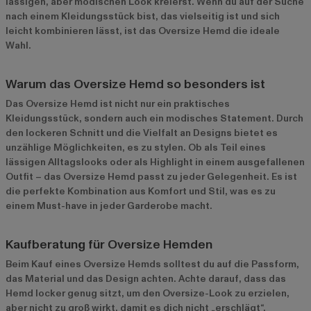
lässigen, aber modischen Look kreierst. Wenn du auf der Suche
nach einem Kleidungsstück bist, das vielseitig ist und sich
leicht kombinieren lässt, ist das Oversize Hemd die ideale
Wahl.
Warum das Oversize Hemd so besonders ist
Das Oversize Hemd ist nicht nur ein praktisches
Kleidungsstück, sondern auch ein modisches Statement. Durch
den lockeren Schnitt und die Vielfalt an Designs bietet es
unzählige Möglichkeiten, es zu stylen. Ob als Teil eines
lässigen Alltagslooks oder als Highlight in einem ausgefallenen
Outfit – das Oversize Hemd passt zu jeder Gelegenheit. Es ist
die perfekte Kombination aus Komfort und Stil, was es zu
einem Must-have in jeder Garderobe macht.
Kaufberatung für Oversize Hemden
Beim Kauf eines Oversize Hemds solltest du auf die Passform,
das Material und das Design achten. Achte darauf, dass das
Hemd locker genug sitzt, um den Oversize-Look zu erzielen,
aber nicht zu groß wirkt, damit es dich nicht „erschlägt“.