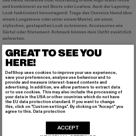
das Hemd teilweise oder vollständig in eine High-Waist-Hose
und kombinierst es mit Boots oder Loafers. Auch der Layering-
Look funktioniert hervorragend: Trage das Oversize Hemd über
einem Longsleeve oder unter einem Mantel, um einen
stylischen, gestapelten Look zu kreieren. Accessoires wie
Gürtel oder Statement-Schmuck können dein Outfit zusätzlich
aufwerten.
GREAT TO SEE YOU
Aktuelle Trends bei Oversize Hemden
HERE!
2024 sind Oversize Hemden weiterhin ein fester Bestandteil
der Modewelt. Besonders angesagt sind Modelle in neutralen
DefShop uses cookies to improve your use experience,
Farben wie Beige, Sand und Erdtönen, die sich leicht
save your preferences, analyse use behaviour and to
provide and measure interest-based contents and
kombinieren lassen und einen minimalistischen Look
advertising. In addition, we allow partners to extract data
unterstützen. Nachhaltigkeit spielt eine immer größere Rolle,
or to use cookies. This may also include the processing of
weshalb viele Oversize Hemden aus recycelten Materialien
your data in the USA or other countries which do not have
the EU data protection standard. If you want to change
oder in umweltfreundlichen Produktionsprozessen hergestellt
this, click on "Custom settings". By clicking on "Accept" you
werden. Auch asymmetrische Schnitte und ungewöhnliche
agree to this.
Data protection
Details wie Oversized-Ärmel oder verlängerte Säume sind im
Trend und verleihen den Hemden einen modernen Twist.
ACCEPT