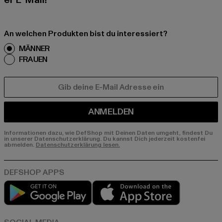
er E-Mail!
An welchen Produkten bist du interessiert?
MÄNNER
FRAUEN
E-MAIL
ANMELDEN
Informationen dazu, wie DefShop mit Deinen Daten umgeht, findest Du
in unserer Datenschutzerklärung. Du kannst Dich jederzeit kostenfei
abmelden.
Datenschutzerklärung lesen.
Play market
App store