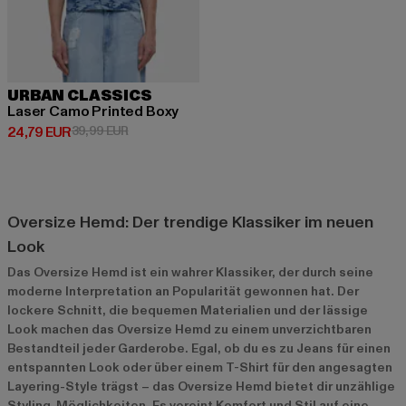
URBAN CLASSICS
Laser Camo Printed Boxy
Derzeitiger Preis: 24,79 EUR
Aktionspreis: 39,99 EUR
24,79 EUR
39,99 EUR
Oversize Hemd: Der trendige Klassiker im neuen
Look
Das Oversize Hemd ist ein wahrer Klassiker, der durch seine
moderne Interpretation an Popularität gewonnen hat. Der
lockere Schnitt, die bequemen Materialien und der lässige
Look machen das Oversize Hemd zu einem unverzichtbaren
Bestandteil jeder Garderobe. Egal, ob du es zu Jeans für einen
entspannten Look oder über einem T-Shirt für den angesagten
Layering-Style trägst – das Oversize Hemd bietet dir unzählige
Styling-Möglichkeiten. Es vereint Komfort und Stil auf eine