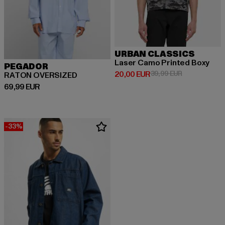
URBAN CLASSICS
Laser Camo Printed Boxy
PEGADOR
Derzeitiger Preis: 20,00 EUR
Aktionspreis:
20,00 EUR
39,99 EUR
RATON OVERSIZED
Derzeitiger Preis: 69,99 EUR
69,99 EUR
-33%