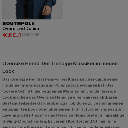
SOUTHPOLE
Oversized Denim
Derzeitiger Preis: 40,19 EUR
Aktionspreis: 59,99 EUR
40,19 EUR
59,99 EUR
Oversize Hemd: Der trendige Klassiker im neuen
Look
Das Oversize Hemd ist ein wahrer Klassiker, der durch seine
moderne Interpretation an Popularität gewonnen hat. Der
lockere Schnitt, die bequemen Materialien und der lässige
Look machen das Oversize Hemd zu einem unverzichtbaren
Bestandteil jeder Garderobe. Egal, ob du es zu Jeans für einen
entspannten Look oder über einem T-Shirt für den angesagten
Layering-Style trägst – das Oversize Hemd bietet dir unzählige
Styling-Möglichkeiten. Es vereint Komfort und Stil auf eine
einzigartige Weise und eignet sich für verschiedene Anlässe,