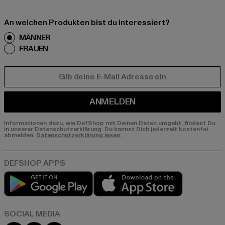
An welchen Produkten bist du interessiert?
MÄNNER
FRAUEN
E-MAIL
ANMELDEN
Informationen dazu, wie DefShop mit Deinen Daten umgeht, findest Du
in unserer Datenschutzerklärung. Du kannst Dich jederzeit kostenfei
abmelden.
Datenschutzerklärung lesen.
Play market
App store