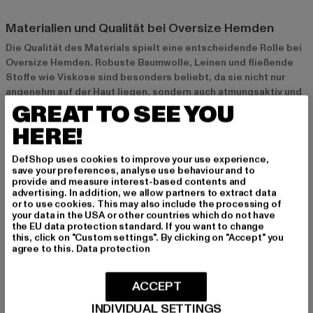
Materialien und Qualität bei Oversize Hemden
Die Qualität des Materials spielt eine entscheidende Rolle bei
Oversize Hemden. Robuste Baumwolle, Leinen und fließende
Stoffe wie Viskose sind besonders beliebt, da sie nicht nur
angenehm auf der Haut liegen, sondern auch atmungsaktiv und
GREAT TO SEE YOU
pflegeleicht sind. Für einen legeren Look eignen sich leichte
Materialien wie Leinen besonders gut, während Hemden aus
HERE!
festeren Stoffen wie Baumwolle strukturierter wirken. Achte
bei der Pflege darauf, die Hemden nach den Anweisungen des
DefShop uses cookies to improve your use experience,
Herstellers zu waschen, um die Langlebigkeit und Qualität zu
save your preferences, analyse use behaviour and to
erhalten.
provide and measure interest-based contents and
advertising. In addition, we allow partners to extract data
or to use cookies. This may also include the processing of
your data in the USA or other countries which do not have
Styling-Tipps für Oversize Hemden
the EU data protection standard. If you want to change
this, click on "Custom settings". By clicking on "Accept" you
Oversize Hemden lassen sich auf viele verschiedene Arten
agree to this.
Data protection
stylen. Für einen entspannten Alltagslook kannst du das Hemd
offen über einem T-Shirt tragen und es mit einer Jeans und
Sneakern kombinieren. Für einen eleganteren Look steckst du
ACCEPT
das Hemd teilweise oder vollständig in eine High-Waist-Hose
INDIVIDUAL SETTINGS
und kombinierst es mit Boots oder Loafers. Auch der Layering-