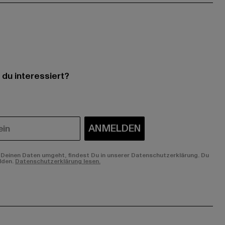
 du interessiert?
ANMELDEN
Deinen Daten umgeht, findest Du in unserer Datenschutzerklärung. Du
lden.
Datenschutzerklärung lesen.