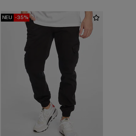
NEU
-35%