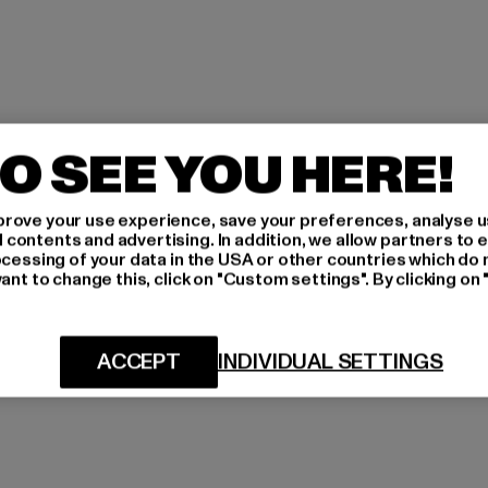
O SEE YOU HERE!
rove your use experience, save your preferences, analyse u
ontents and advertising. In addition, we allow partners to e
ocessing of your data in the USA or other countries which do 
ant to change this, click on "Custom settings". By clicking on 
ACCEPT
INDIVIDUAL SETTINGS