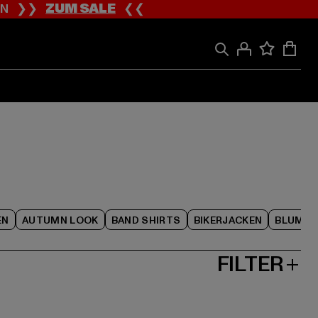
ION ❯❯
ZUM SALE
❮❮
EN
AUTUMN LOOK
BAND SHIRTS
BIKERJACKEN
BLUME
FILTER