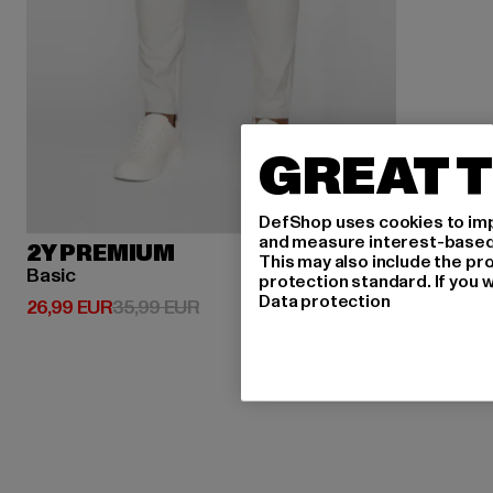
GREAT T
DefShop uses cookies to imp
and measure interest-based c
2Y PREMIUM
This may also include the pr
Basic
protection standard. If you w
Data protection
Derzeitiger Preis: 26,99 EUR
Aktionspreis: 35,99 EUR
26,99 EUR
35,99 EUR