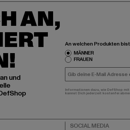
H AN,
IERT
An welchen Produkten bist
N!
MÄNNER
FRAUEN
E-MAIL
 an und
elle
Informationen dazu, wie DefShop mit 
 DefShop
kannst Dich jederzeit kostenfei abme