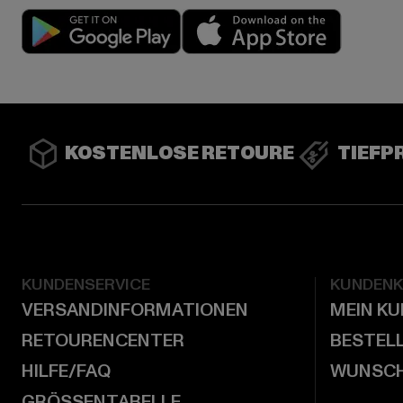
Play market
App stor
KOSTENLOSE RETOURE
TIEFP
KUNDENSERVICE
KUNDEN
VERSANDINFORMATIONEN
MEIN K
RETOURENCENTER
BESTEL
HILFE/FAQ
WUNSCH
GRÖSSENTABELLE