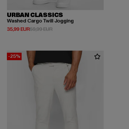
URBAN CLASSICS
Washed Cargo Twill Jogging
Derzeitiger Preis: 35,99 EUR
Aktionspreis: 59,99 EUR
35,99 EUR
59,99 EUR
-25%