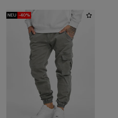
NEU
-40%