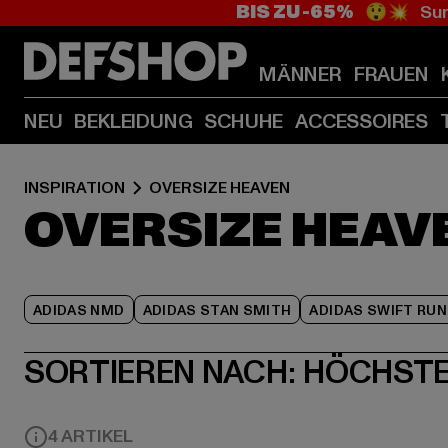
BIS ZU -65%
😲💥 Sum
MÄNNER
FRAUEN
NEU
BEKLEIDUNG
SCHUHE
ACCESSOIRES
INSPIRATION
OVERSIZE HEAVEN
OVERSIZE HEAV
ADIDAS NMD
ADIDAS STAN SMITH
ADIDAS SWIFT RUN
SORTIEREN NACH:
HÖCHSTE
4 ARTIKEL