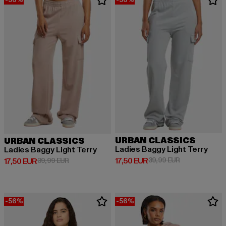
URBAN CLASSICS
URBAN CLASSICS
Ladies Baggy Light Terry
Ladies Baggy Light Terry
Derzeitiger Preis: 17,50 EUR
Aktionspreis: 
17,50 EUR
39,99 EUR
Derzeitiger Preis: 17,50 EUR
Aktionspreis: 39,99 EUR
17,50 EUR
39,99 EUR
-56%
-56%