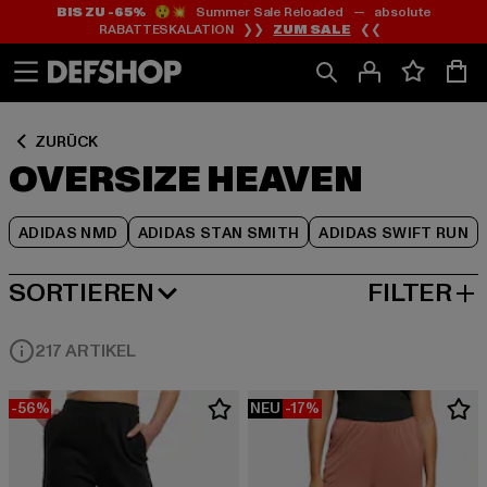
BIS ZU -65%
😲💥 Summer Sale Reloaded — absolute
Zum
Zum
Zum
RABATTESKALATION ❯❯
ZUM SALE
❮❮
Inhalt
Fußzeile
Produktraster
springen
springen
springen
ZURÜCK
OVERSIZE HEAVEN
ADIDAS NMD
ADIDAS STAN SMITH
ADIDAS SWIFT RUN
SORTIEREN
FILTER
BELIEBTESTE
217 ARTIKEL
-56%
NEU
-17%