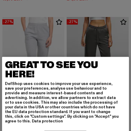
-27%
-27%
GREAT TO SEE YOU
HERE!
DefShop uses cookies to improve your use experience,
save your preferences, analyse use behaviour and to
provide and measure interest-based contents and
advertising. In addition, we allow partners to extract data
or to use cookies. This may also include the processing of
URBAN CLASSICS
your data in the USA or other countries which do not have
Ladies Wide Leg
URBAN CLASSICS
the EU data protection standard. If you want to change
Derzeitiger Preis: 24,08 EUR
Aktionspreis:
24,08 EUR
32,99 EUR
Ladies Basic Essential Sweatpants
this, click on "Custom settings". By clicking on "Accept" you
agree to this.
Data protection
Derzeitiger Preis: 24,08 EUR
Aktionspreis: 32,99 EUR
24,08 EUR
32,99 EUR