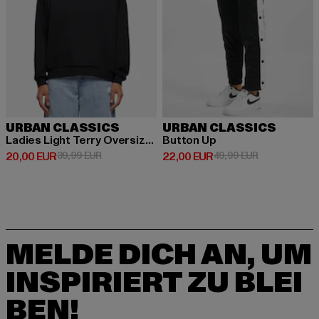
URBAN CLASSICS
URBAN CLASSICS
Ladies Light Terry Oversized
Button Up
Derzeitiger Preis: 20,00 EUR
Aktionspreis: 39,99 EUR
Derzeitiger Preis: 22,00 EUR
Aktionspreis:
20,00 EUR
39,99 EUR
22,00 EUR
49,99 EUR
MELDE DICH AN, UM
INSPIRIERT ZU BLEI
BEN!