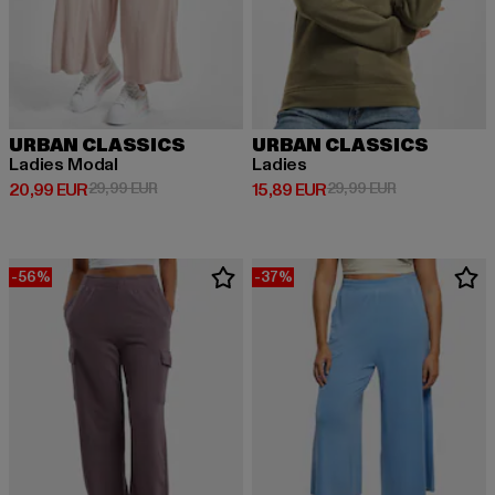
URBAN CLASSICS
URBAN CLASSICS
Ladies Modal
Ladies
Derzeitiger Preis: 20,99 EUR
Aktionspreis: 29,99 EUR
Derzeitiger Preis: 15,89 EUR
Aktionspreis: 
20,99 EUR
29,99 EUR
15,89 EUR
29,99 EUR
-56%
-37%