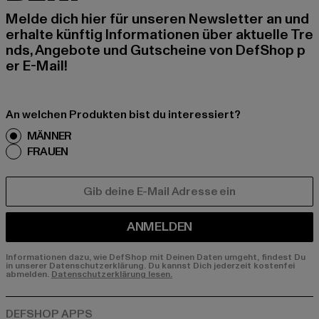
Melde dich hier für unseren Newsletter an und
erhalte künftig Informationen über aktuelle Tre
nds, Angebote und Gutscheine von DefShop p
er E-Mail!
An welchen Produkten bist du interessiert?
MÄNNER
FRAUEN
E-MAIL
ANMELDEN
Informationen dazu, wie DefShop mit Deinen Daten umgeht, findest Du
in unserer Datenschutzerklärung. Du kannst Dich jederzeit kostenfei
abmelden.
Datenschutzerklärung lesen.