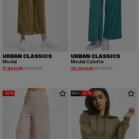
URBAN CLASSICS
URBAN CLASSICS
Modal
Modal Culotte
Derzeitiger Preis: 17,99 EUR
Aktionspreis: 29,99 EUR
Derzeitiger Preis: 20,09 EUR
Aktionspreis:
17,99 EUR
29,99 EUR
20,09 EUR
29,99 EUR
-30%
NEU
-47%