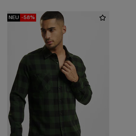
NEU
-58%