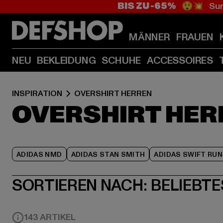
BIS ZU -65%
😲💥 Sum
MÄNNER
FRAUEN
NEU
BEKLEIDUNG
SCHUHE
ACCESSOIRES
INSPIRATION
OVERSHIRT HERREN
OVERSHIRT HER
ADIDAS NMD
ADIDAS STAN SMITH
ADIDAS SWIFT RUN
SORTIEREN NACH:
BELIEBTE
143 ARTIKEL