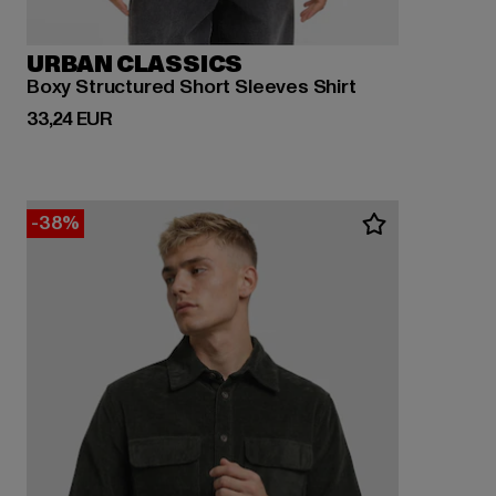
URBAN CLASSICS
Boxy Structured Short Sleeves Shirt
Derzeitiger Preis: 33,24 EUR
33,24 EUR
-38%