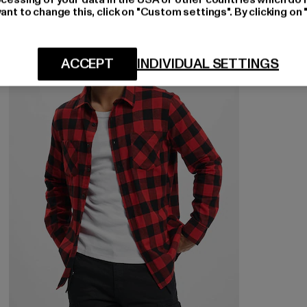
ant to change this, click on "Custom settings". By clicking on 
NEU
-52%
ACCEPT
INDIVIDUAL SETTINGS