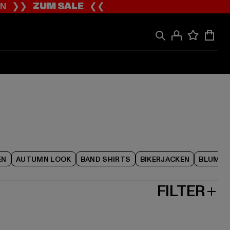
ION ❯❯
ZUM SALE
❮❮
EN
AUTUMN LOOK
BAND SHIRTS
BIKERJACKEN
BLUME
FILTER