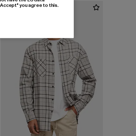
"Accept" you agree to this.
-54%