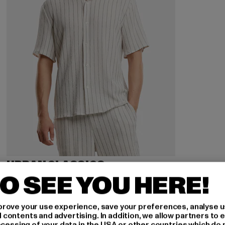
URBAN CLASSICS
Striped Crinkle Resort
O SEE YOU HERE!
Derzeitiger Preis: 23,03 EUR
Aktionspreis: 35,99 EUR
23,03 EUR
35,99 EUR
rove your use experience, save your preferences, analyse u
ontents and advertising. In addition, we allow partners to e
ocessing of your data in the USA or other countries which do 