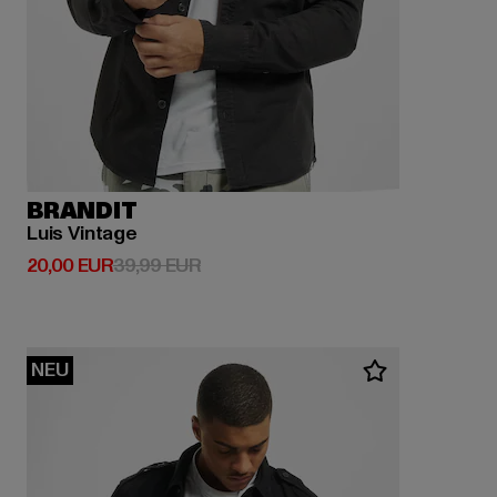
BRANDIT
Luis Vintage
Derzeitiger Preis: 20,00 EUR
Aktionspreis: 39,99 EUR
20,00 EUR
39,99 EUR
NEU